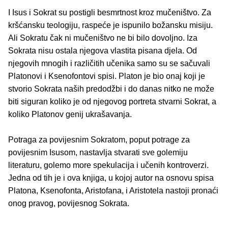
I Isus i Sokrat su postigli besmrtnost kroz mučeništvo. Za
kršćansku teologiju, raspeće je ispunilo božansku misiju.
Ali Sokratu čak ni mučeništvo ne bi bilo dovoljno. Iza
Sokrata nisu ostala njegova vlastita pisana djela. Od
njegovih mnogih i različitih učenika samo su se sačuvali
Platonovi i Ksenofontovi spisi. Platon je bio onaj koji je
stvorio Sokrata naših predodžbi i do danas nitko ne može
biti siguran koliko je od njegovog portreta stvarni Sokrat, a
koliko Platonov genij ukrašavanja.
Potraga za povijesnim Sokratom, poput potrage za
povijesnim Isusom, nastavlja stvarati sve golemiju
literaturu, golemo more spekulacija i učenih kontroverzi.
Jedna od tih je i ova knjiga, u kojoj autor na osnovu spisa
Platona, Ksenofonta, Aristofana, i Aristotela nastoji pronaći
onog pravog, povijesnog Sokrata.