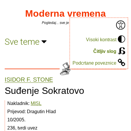
Moderna vremena
Pogledaj... sve je puno knjiga.
Sve teme
Visoki kontrast
Čitljiv slog
Podcrtane poveznice
ISIDOR F. STONE
Suđenje Sokratovo
Nakladnik:
MISL
Prijevod: Dragutin Hlad
10/2005.
236, tvrdi uvez