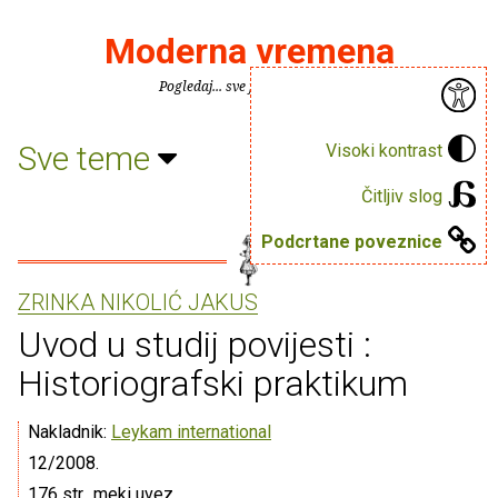
Moderna vremena
Pogledaj... sve je puno knjiga.
Sve teme
Visoki kontrast
Čitljiv slog
Podcrtane poveznice
ZRINKA NIKOLIĆ JAKUS
Uvod u studij povijesti :
Historiografski praktikum
Nakladnik:
Leykam international
12/2008.
176 str., meki uvez