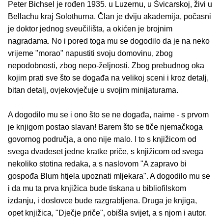
Peter Bichsel je rođen 1935. u Luzernu, u Švicarskoj, živi u
Bellachu kraj Solothurna. Član je dviju akademija, počasni
je doktor jednog sveučilišta, a okićen je brojnim
nagradama. No i pored toga mu se dogodilo da je na neko
vrijeme "morao" napustiti svoju domovinu, zbog
nepodobnosti, zbog nepo-željnosti. Zbog prebudnog oka
kojim prati sve što se događa na velikoj sceni i kroz detalj,
bitan detalj, ovjekovječuje u svojim minijaturama.
A dogodilo mu se i ono što se ne događa, naime - s prvom
je knjigom postao slavan! Barem što se tiče njemačkoga
govornog područja, a ono nije malo. I to s knjižicom od
svega dvadeset jedne kratke priče, s knjižicom od svega
nekoliko stotina redaka, a s naslovom "A zapravo bi
gospođa Blum htjela upoznati mljekara". A dogodilo mu se
i da mu ta prva knjižica bude tiskana u bibliofilskom
izdanju, i doslovce bude razgrabljena. Druga je knjiga,
opet knjižica, "Dječje priče", obišla svijet, a s njom i autor.