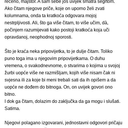
rečeno, majstor. A sam sebe još uvijek smatra šegrtom.
Ako čitam njegove priče, koje on uporno želi zvati
kolumnama, onda ta kratkoća odgovara mojoj
nestrpljivosti. Ali, što ga više čitam, to više učim, dà,
počinjem razumijevati kako postoji kratkoća koja uči
opravdanoj, neophodnoj sporosti.
Što je kraća neka pripovijetka, to je dulje čitam. Toliko
puno toga ima u njegovim pripovijetkama. O duhu
vremena, o svakodnevnome, o stvarima o kojima u svojoj
žurbi uopće više ne razmišljam, kojih više nisam čak ni
svjesna ili za koje bi meni trebali sati da ih opišem a da
uopće ne dođem do bitnoga. On, on uvijek govori ono
bitno.
I dok ga čitam, dolazim do zaključka da ga mogu i slušati.
Satima.
Njegovi polagano izgovarani, jednostavni odgovori pričaju