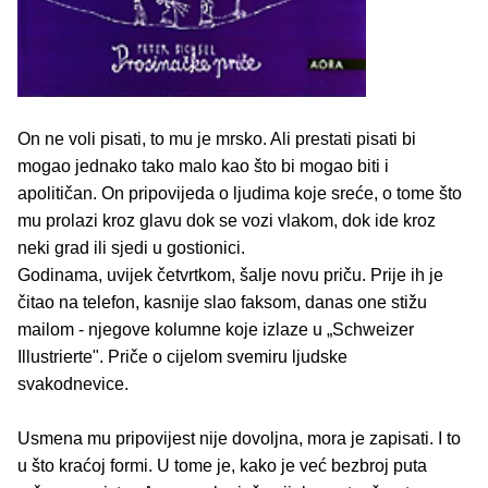
On ne voli pisati, to mu je mrsko. Ali prestati pisati bi
mogao jednako tako malo kao što bi mogao biti i
apolitičan. On pripovijeda o ljudima koje sreće, o tome što
mu prolazi kroz glavu dok se vozi vlakom, dok ide kroz
neki grad ili sjedi u gostionici.
Godinama, uvijek četvrtkom, šalje novu priču. Prije ih je
čitao na telefon, kasnije slao faksom, danas one stižu
mailom - njegove kolumne koje izlaze u „Schweizer
Illustrierte". Priče o cijelom svemiru ljudske
svakodnevice.
Usmena mu pripovijest nije dovoljna, mora je zapisati. I to
u što kraćoj formi. U tome je, kako je već bezbroj puta