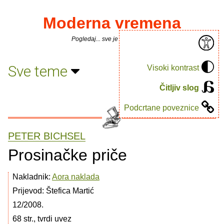
Moderna vremena
Pogledaj... sve je puno knjiga.
Sve teme
Visoki kontrast
Čitljiv slog
Podcrtane poveznice
PETER BICHSEL
Prosinačke priče
Nakladnik:
Aora naklada
Prijevod: Štefica Martić
12/2008.
68 str., tvrdi uvez