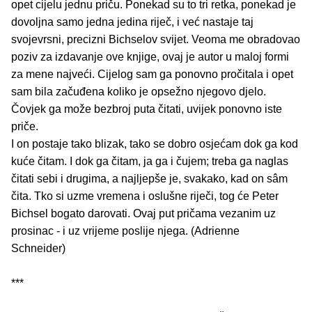
opet cijelu jednu priču. Ponekad su to tri retka, ponekad je
dovoljna samo jedna jedina riječ, i već nastaje taj
svojevrsni, precizni Bichselov svijet. Veoma me obradovao
poziv za izdavanje ove knjige, ovaj je autor u maloj formi
za mene najveći. Cijelog sam ga ponovno pročitala i opet
sam bila začuđena koliko je opsežno njegovo djelo.
Čovjek ga može bezbroj puta čitati, uvijek ponovno iste
priče.
I on postaje tako blizak, tako se dobro osjećam dok ga kod
kuće čitam. I dok ga čitam, ja ga i čujem; treba ga naglas
čitati sebi i drugima, a najljepše je, svakako, kad on sâm
čita. Tko si uzme vremena i oslušne riječi, tog će Peter
Bichsel bogato darovati. Ovaj put pričama vezanim uz
prosinac - i uz vrijeme poslije njega. (Adrienne
Schneider)
***