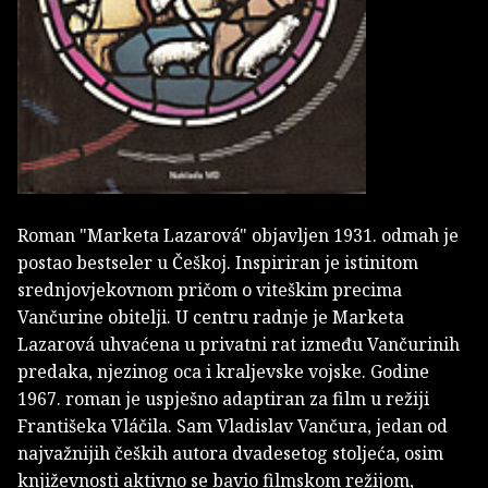
Roman "Marketa Lazarová" objavljen 1931. odmah je
postao bestseler u Češkoj. Inspiriran je istinitom
srednjovjekovnom pričom o viteškim precima
Vančurine obitelji. U centru radnje je Marketa
Lazarová uhvaćena u privatni rat između Vančurinih
predaka, njezinog oca i kraljevske vojske. Godine
1967. roman je uspješno adaptiran za film u režiji
Františeka Vláčila. Sam Vladislav Vančura, jedan od
najvažnijih čeških autora dvadesetog stoljeća, osim
književnosti aktivno se bavio filmskom režijom,