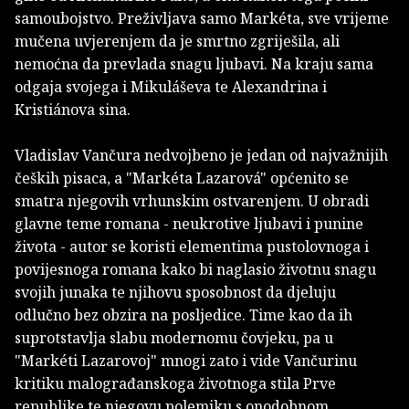
samoubojstvo. Preživljava samo Markéta, sve vrijeme
mučena uvjerenjem da je smrtno zgriješila, ali
nemoćna da prevlada snagu ljubavi. Na kraju sama
odgaja svojega i Mikuláševa te Alexandrina i
Kristiánova sina.
Vladislav Vančura nedvojbeno je jedan od najvažnijih
čeških pisaca, a "Markéta Lazarová" općenito se
smatra njegovih vrhunskim ostvarenjem. U obradi
glavne teme romana - neukrotive ljubavi i punine
života - autor se koristi elementima pustolovnoga i
povijesnoga romana kako bi naglasio životnu snagu
svojih junaka te njihovu sposobnost da djeluju
odlučno bez obzira na posljedice. Time kao da ih
suprotstavlja slabu modernomu čovjeku, pa u
"Markéti Lazarovoj" mnogi zato i vide Vančurinu
kritiku malograđanskoga životnoga stila Prve
republike te njegovu polemiku s onodobnom