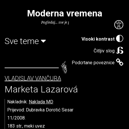
Moderna vremena
Pogledaj... sve je puno knjiga.
Sve teme
Visoki kontrast
Čitljiv slog
Podcrtane poveznice
VLADISLAV VANČURA
Marketa Lazarová
Nakladnik:
Naklada MD
Prijevod: Dubravka Dorotić Sesar
11/2008.
183 str., meki uvez