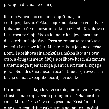
pisanjem drama i scenarija.
Radnja Vančurina romana smještena je u
srednjovjekovnu Češku, a njezinu okosnicu čine dvije
ljubavne priče na pozadini sukoba između Kozlíkova i
Lazarova razbojničkoga klana te kraljeva nastojanja
da iskorijeni hajduštvo. Prva se romansa razbuktava
između Lazarove kćeri Markéte, koju je otac obećao
Bogu, i Kozlíkova sina Mikuláša nakon što ju je ovaj
oteo, a druga između divlje Kozlíkove kćeri Alexandre
i anemičnoga njemačkoga plemića Kristiána, kojega
je zarobila družina njezina oca te time i isprovocirala
kralja da na razbojnike pošalje oružnike.
U romanu se redaju krvavi sukobi, umorstva i izljevi
strasti, a na kraju većinu protagonista čeka nasilna
smrt. Mikuláš završava na vješalima, Kristián ludi i
gine od Alexandrine ruke, a ona nakon toga počini