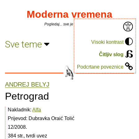
Moderna vremena
Pogledaj... sve je puno knjiga.
Sve teme
Visoki kontrast
Čitljiv slog
Podcrtane poveznice
ANDREJ BELYJ
Petrograd
Nakladnik:
Alfa
Prijevod: Dubravka Oraić Tolić
12/2008.
384 str., tvrdi uvez