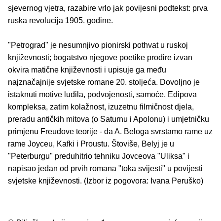
sjevernog vjetra, razabire vrlo jak povijesni podtekst: prva
ruska revolucija 1905. godine.
"Petrograd" je nesumnjivo pionirski pothvat u ruskoj
književnosti; bogatstvo njegove poetike prodire izvan
okvira matične književnosti i upisuje ga među
najznačajnije svjetske romane 20. stoljeća. Dovoljno je
istaknuti motive ludila, podvojenosti, samoće, Edipova
kompleksa, zatim kolažnost, izuzetnu filmičnost djela,
preradu antičkih mitova (o Saturnu i Apolonu) i umjetničku
primjenu Freudove teorije - da A. Beloga svrstamo rame uz
rame Joyceu, Kafki i Proustu. Štoviše, Belyj je u
"Peterburgu" preduhitrio tehniku Jovceova "Uliksa" i
napisao jedan od prvih romana "toka svijesti" u povijesti
svjetske književnosti. (Izbor iz pogovora: Ivana Peruško)