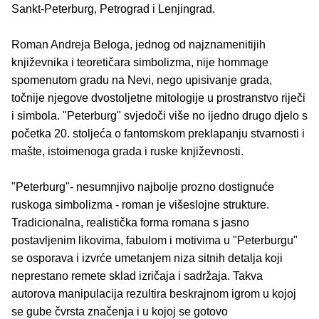
Sankt-Peterburg, Petrograd i Lenjingrad.
Roman Andreja Beloga, jednog od najznamenitijih
književnika i teoretičara simbolizma, nije hommage
spomenutom gradu na Nevi, nego upisivanje grada,
točnije njegove dvostoljetne mitologije u prostranstvo riječi
i simbola. "Peterburg" svjedoči više no ijedno drugo djelo s
početka 20. stoljeća o fantomskom preklapanju stvarnosti i
mašte, istoimenoga grada i ruske književnosti.
"Peterburg"- nesumnjivo najbolje prozno dostignuće
ruskoga simbolizma - roman je višeslojne strukture.
Tradicionalna, realistička forma romana s jasno
postavljenim likovima, fabulom i motivima u "Peterburgu"
se osporava i izvrće umetanjem niza sitnih detalja koji
neprestano remete sklad izričaja i sadržaja. Takva
autorova manipulacija rezultira beskrajnom igrom u kojoj
se gube čvrsta značenja i u kojoj se gotovo