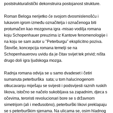
poststrukturalistički dekonstruira postojanost strukture.
Roman Beloga nerijetko će svojom dvosmislenošću i
lukavom igrom između označitelja i označenoga biti
protumačen kao mozgovna igra -misao vodilja romana
koju Schopenhauer preuzima iz Kantove fenomenologije i
na koju se sam autor u "Peterburgu" eksplicitno poziva.
Štoviše, koncepcija romana temelji se na
Schopenhauerovu uvidu da je čitav svijet tek privid; ništa
drugo doli igra ljudskoga mozga.
Radnja romana odvija se u samo dvadeset i četiri
sumanuta peterburška sata; u tom halucinogenom
otkucavanju miješaju se svijesti i podsvijesti raznih ruskih
likova, istočno se načelo sukobljava sa zapadnim, djeca s
očevima, teroristi revolucionari bore se s državnom
simetrijom (ali i međusobno), peterburški likovi preklapaju
se s peterburškim sjenama. Na ulicama se, osim hladnog