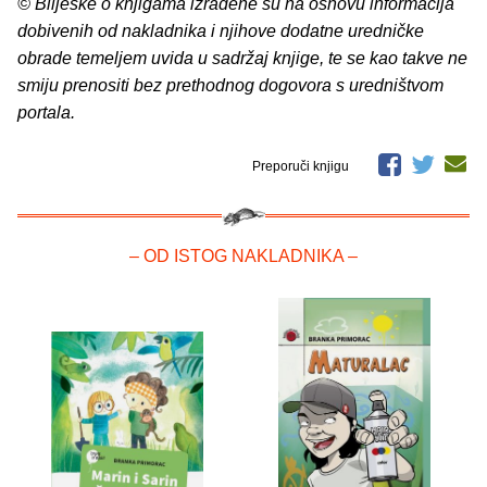
© Bilješke o knjigama izrađene su na osnovu informacija
dobivenih od nakladnika i njihove dodatne uredničke
obrade temeljem uvida u sadržaj knjige, te se kao takve ne
smiju prenositi bez prethodnog dogovora s uredništvom
portala.
Preporuči knjigu
– OD ISTOG NAKLADNIKA –