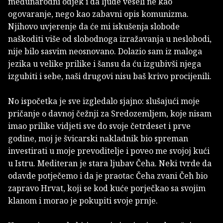
međunarodni odjek i da ljude veseli ne kao
ogovaranje, nego kao zabavni opis komunizma.
Njihovo uvjerenje da će mi iskušenja slobode
naškoditi više od slobodnoga izražavanja u neslobodi,
nije bilo sasvim neosnovano. Dolazio sam iz maloga
jezika u velike prilike i šansu da ću izgubivši njega
izgubiti i sebe, naši drugovi nisu baš krivo procijenili.
No ispočetka je sve izgledalo sjajno: slušajući moje
pričanje o davnoj čežnji za Sredozemljem, koje nisam
imao prilike vidjeti sve do svoje četrdeset i prve
godine, moj je švicarski nakladnik bio spreman
investirati u moje prevoditelje i poveo me svojoj kući
u Istru. Mediteran je stara ljubav Čeha. Neki tvrde da
odavde potječemo i da je praotac Čeha zvani Čeh bio
zapravo Hrvat, koji se kod kuće porječkao sa svojim
klanom i morao je pokupiti svoje prnje.