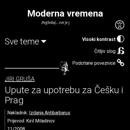
Moderna vremena
Pogledaj... sve je puno knjiga.
Sve teme
Visoki kontrast
Čitljiv slog
Podcrtane poveznice
JIRI GRUŠA
Upute za upotrebu za Češku i
Prag
Nakladnik:
Izdanja Antibarbarus
Prijevod: Kiril Miladinov
11/2008.