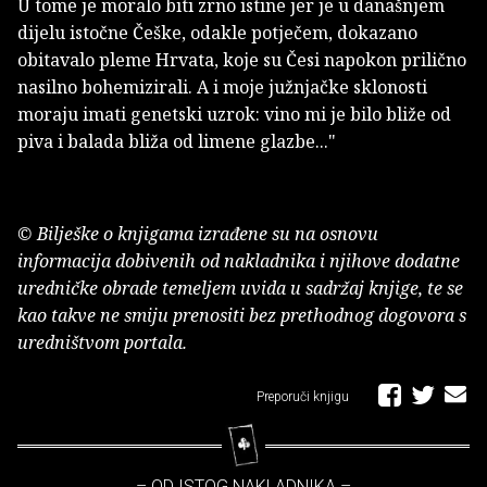
U tome je moralo biti zrno istine jer je u današnjem
dijelu istočne Češke, odakle potječem, dokazano
obitavalo pleme Hrvata, koje su Česi napokon prilično
nasilno bohemizirali. A i moje južnjačke sklonosti
moraju imati genetski uzrok: vino mi je bilo bliže od
piva i balada bliža od limene glazbe..."
© Bilješke o knjigama izrađene su na osnovu
informacija dobivenih od nakladnika i njihove dodatne
uredničke obrade temeljem uvida u sadržaj knjige, te se
kao takve ne smiju prenositi bez prethodnog dogovora s
uredništvom portala.
Preporuči knjigu
– OD ISTOG NAKLADNIKA –