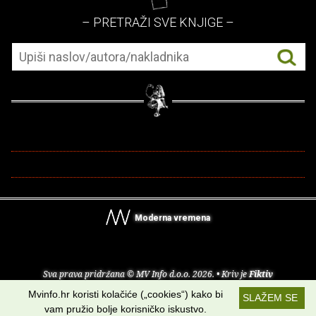
– PRETRAŽI SVE KNJIGE –
Moderna vremena
Sva prava pridržana © MV Info d.o.o. 2026. • Kriv je
Fiktiv
Mvinfo.hr koristi kolačiće („cookies“) kako bi
SLAŽEM SE
O nama
•
Pomoć
•
Uvjeti korištenja
•
RSS kanali
vam pružio bolje korisničko iskustvo.