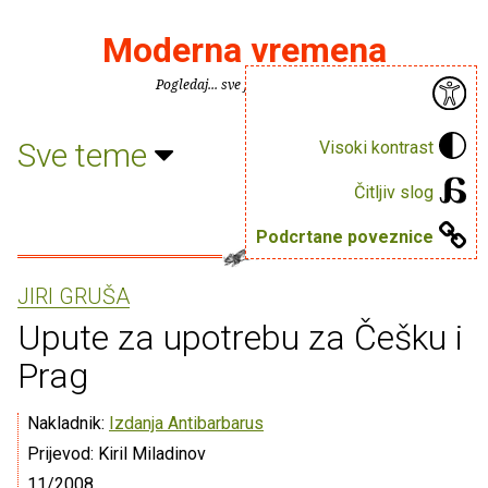
Moderna vremena
Pogledaj... sve je puno knjiga.
Sve teme
Visoki kontrast
Čitljiv slog
Podcrtane poveznice
JIRI GRUŠA
Upute za upotrebu za Češku i
Prag
Nakladnik:
Izdanja Antibarbarus
Prijevod: Kiril Miladinov
11/2008.