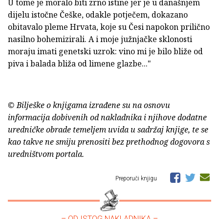
U tome je moralo biti zrno istine jer je u današnjem
dijelu istočne Češke, odakle potječem, dokazano
obitavalo pleme Hrvata, koje su Česi napokon prilično
nasilno bohemizirali. A i moje južnjačke sklonosti
moraju imati genetski uzrok: vino mi je bilo bliže od
piva i balada bliža od limene glazbe..."
© Bilješke o knjigama izrađene su na osnovu
informacija dobivenih od nakladnika i njihove dodatne
uredničke obrade temeljem uvida u sadržaj knjige, te se
kao takve ne smiju prenositi bez prethodnog dogovora s
uredništvom portala.
Preporuči knjigu
– OD ISTOG NAKLADNIKA –