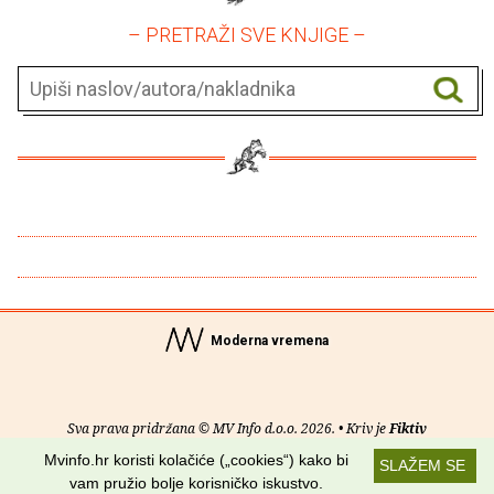
– PRETRAŽI SVE KNJIGE –
Moderna vremena
Sva prava pridržana © MV Info d.o.o. 2026. • Kriv je
Fiktiv
Mvinfo.hr koristi kolačiće („cookies“) kako bi
SLAŽEM SE
O nama
•
Pomoć
•
Uvjeti korištenja
•
RSS kanali
vam pružio bolje korisničko iskustvo.