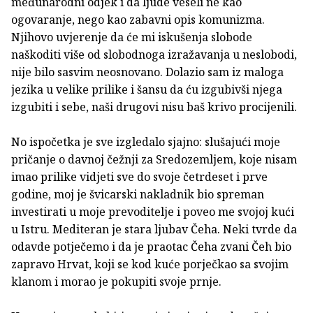
međunarodni odjek i da ljude veseli ne kao
ogovaranje, nego kao zabavni opis komunizma.
Njihovo uvjerenje da će mi iskušenja slobode
naškoditi više od slobodnoga izražavanja u neslobodi,
nije bilo sasvim neosnovano. Dolazio sam iz maloga
jezika u velike prilike i šansu da ću izgubivši njega
izgubiti i sebe, naši drugovi nisu baš krivo procijenili.
No ispočetka je sve izgledalo sjajno: slušajući moje
pričanje o davnoj čežnji za Sredozemljem, koje nisam
imao prilike vidjeti sve do svoje četrdeset i prve
godine, moj je švicarski nakladnik bio spreman
investirati u moje prevoditelje i poveo me svojoj kući
u Istru. Mediteran je stara ljubav Čeha. Neki tvrde da
odavde potječemo i da je praotac Čeha zvani Čeh bio
zapravo Hrvat, koji se kod kuće porječkao sa svojim
klanom i morao je pokupiti svoje prnje.