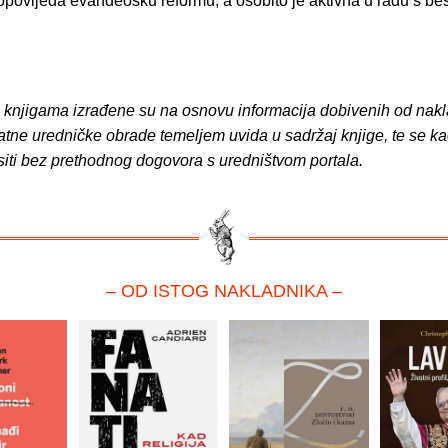
propovijeda evanđeosku reformu, a osobito je aktivna u radu s b
o knjigama izrađene su na osnovu informacija dobivenih od nakl
atne uredničke obrade temeljem uvida u sadržaj knjige, te se ka
siti bez prethodnog dogovora s uredništvom portala.
– OD ISTOG NAKLADNIKA –