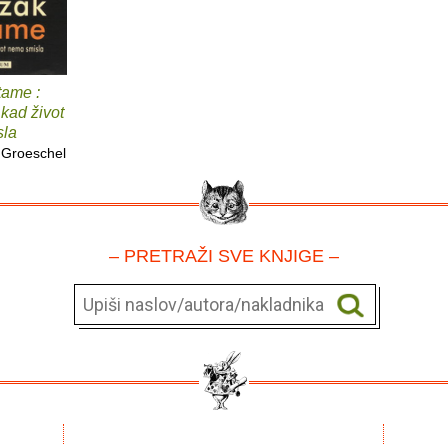
 tame :
 kad život
sla
 Groeschel
– PRETRAŽI SVE KNJIGE –