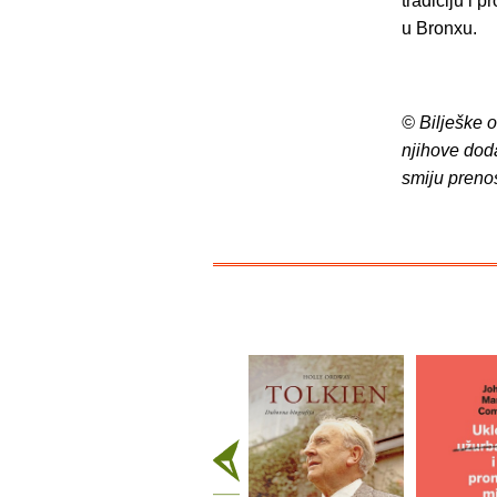
tradiciju i 
u Bronxu.
© Bilješke 
njihove dod
smiju preno