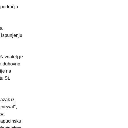
 području
na
 ispunjenju
Ravnatelj je
ža duhovno
ije na
tu St.
lazak iz
Renewal",
 sa
 kapucinsku