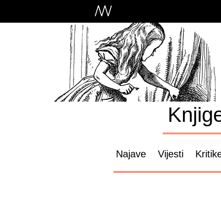
Knjig
Najave
Vijesti
Kritik