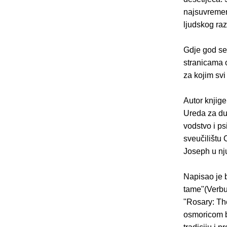
najsuvremeni
ljudskog raz
Gdje god se 
stranicama 
za kojim svi
Autor knjige
Ureda za du
vodstvo i ps
sveučilištu 
Joseph u nju
Napisao je b
tame"(Verbu
"Rosary: The
osmoricom b