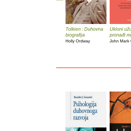
Tolkien : Duhovna
Ukloni užu
biografija
pronađi mi
Holly Ordway
John Mark