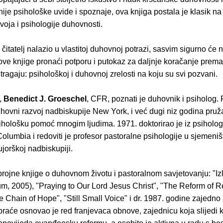
je psihološke uvide i spoznaje, ova knjiga postala je klasik na
voja i psihologije duhovnosti.
čitatelj nalazio u vlastitoj duhovnoj potrazi, sasvim sigurno će 
ove knjige pronaći potporu i putokaz za daljnje koračanje prema
 tragaju: psihološkoj i duhovnoj zrelosti na koju su svi pozvani.
,
Benedict J. Groeschel
, CFR, poznati je duhovnik i psiholog. 
hovni razvoj nadbiskupije New York, i već dugi niz godina pru
ihološku pomoć mnogim ljudima. 1971. doktorirao je iz psiholog
Columbia i redoviti je profesor pastoralne psihologije u sjemeniš
jorškoj nadbiskupiji.
rojne knjige o duhovnom životu i pastoralnom savjetovanju: "Iz
m, 2005), "Praying to Our Lord Jesus Christ", "The Reform of 
 Chain of Hope", "Still Small Voice" i dr. 1987. godine zajedno
raće osnovao je red franjevaca obnove, zajednicu koja slijedi