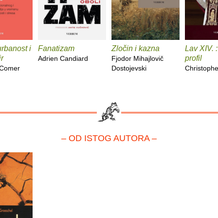
rbanost i
Fanatizam
Zločin i kazna
Lav XIV. :
r
profil
Adrien Candiard
Fjodor Mihajlovič
 Comer
Dostojevski
Christoph
– OD ISTOG AUTORA –