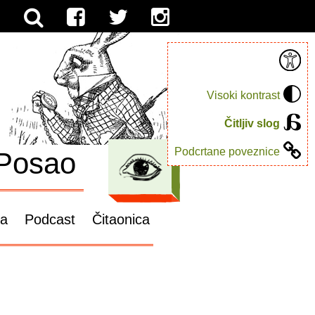
Visoki kontrast
Čitljiv slog
Podcrtane poveznice
Posao
ga
Podcast
Čitaonica