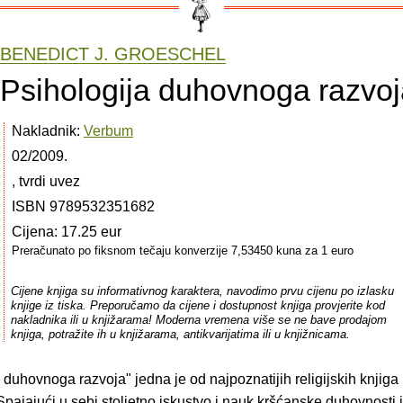
BENEDICT J. GROESCHEL
Psihologija duhovnoga razvoj
Nakladnik:
Verbum
02/2009.
, tvrdi uvez
ISBN 9789532351682
Cijena: 17.25 eur
Preračunato po fiksnom tečaju konverzije 7,53450 kuna za 1 euro
Cijene knjiga su informativnog karaktera, navodimo prvu cijenu po izlasku
knjige iz tiska. Preporučamo da cijene i dostupnost knjiga provjerite kod
nakladnika ili u knjižarama! Moderna vremena više se ne bave prodajom
knjiga, potražite ih u knjižarama, antikvarijatima ili u knjižnicama.
 duhovnoga razvoja" jedna je od najpoznatijih religijskih knjiga
Spajajući u sebi stoljetno iskustvo i nauk kršćanske duhovnosti i