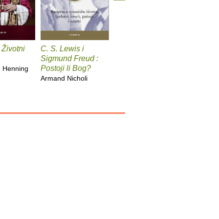
 Životni
C. S. Lewis i
Sveti Augustin
Fokusira
Sigmund Freud :
Giovanni Papini
Cal Newp
Postoji li Bog?
e Henning
Armand Nicholi