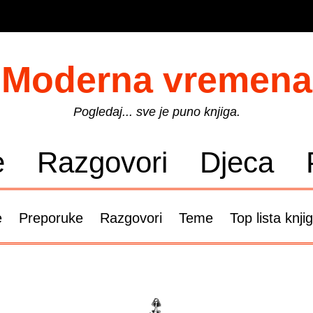
Moderna vremena
Pogledaj... sve je puno knjiga.
e
Razgovori
Djeca
e
Preporuke
Razgovori
Teme
Top lista knji