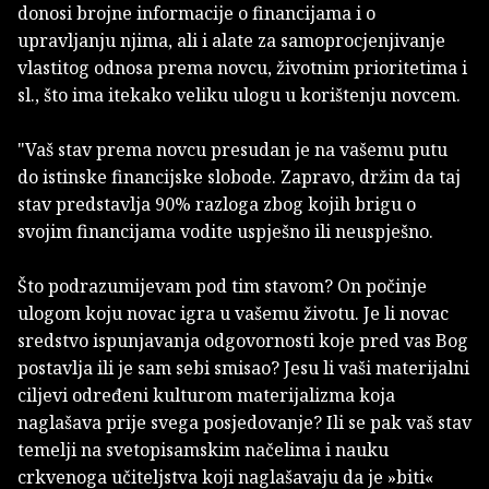
donosi brojne informacije o financijama i o
upravljanju njima, ali i alate za samoprocjenjivanje
vlastitog odnosa prema novcu, životnim prioritetima i
sl., što ima itekako veliku ulogu u korištenju novcem.
"Vaš stav prema novcu presudan je na vašemu putu
do istinske financijske slobode. Zapravo, držim da taj
stav predstavlja 90% razloga zbog kojih brigu o
svojim financijama vodite uspješno ili neuspješno.
Što podrazumijevam pod tim stavom? On počinje
ulogom koju novac igra u vašemu životu. Je li novac
sredstvo ispunjavanja odgovornosti koje pred vas Bog
postavlja ili je sam sebi smisao? Jesu li vaši materijalni
ciljevi određeni kulturom materijalizma koja
naglašava prije svega posjedovanje? Ili se pak vaš stav
temelji na svetopisamskim načelima i nauku
crkvenoga učiteljstva koji naglašavaju da je »biti«