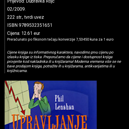
Prijevod: Dubravka Rojc
02/2009.
222 str., tvrdi uvez
ISBN 9789532351651
Cijena: 12.61 eur
Preračunato po fiksnom tečaju konverzije 7,53450 kuna za 1 euro
Cijene knjiga su informativnog karaktera, navodimo prvu cijenu po
izlasku knjige iz tiska. Preporučamo da cijene i dostupnost knjiga
provjerite kod nakladnika ili u knjižarama! Moderna vremena više se ne
bave prodajom knjiga, potražite ih u knjižarama, antikvarijatima ili u
knjižnicama.