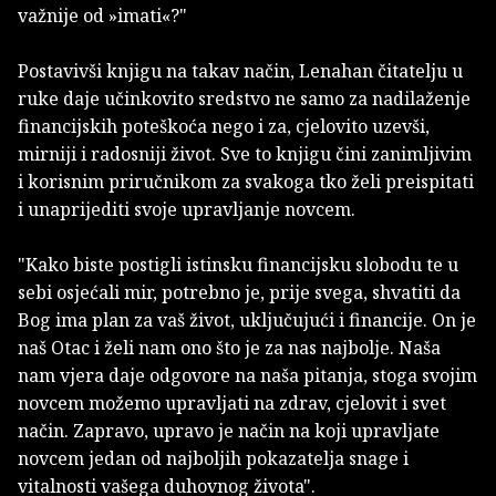
važnije od »imati«?"
Postavivši knjigu na takav način, Lenahan čitatelju u
ruke daje učinkovito sredstvo ne samo za nadilaženje
financijskih poteškoća nego i za, cjelovito uzevši,
mirniji i radosniji život. Sve to knjigu čini zanimljivim
i korisnim priručnikom za svakoga tko želi preispitati
i unaprijediti svoje upravljanje novcem.
"Kako biste postigli istinsku financijsku slobodu te u
sebi osjećali mir, potrebno je, prije svega, shvatiti da
Bog ima plan za vaš život, uključujući i financije. On je
naš Otac i želi nam ono što je za nas najbolje. Naša
nam vjera daje odgovore na naša pitanja, stoga svojim
novcem možemo upravljati na zdrav, cjelovit i svet
način. Zapravo, upravo je način na koji upravljate
novcem jedan od najboljih pokazatelja snage i
vitalnosti vašega duhovnog života".