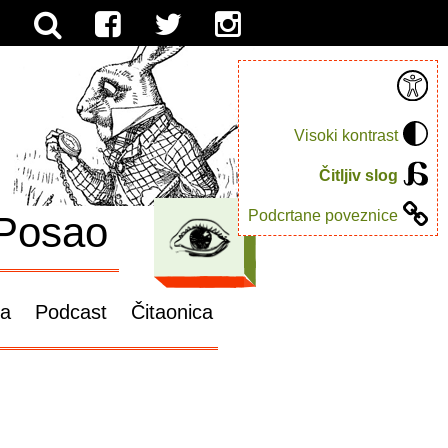
Visoki kontrast
Čitljiv slog
Podcrtane poveznice
Posao
ga
Podcast
Čitaonica