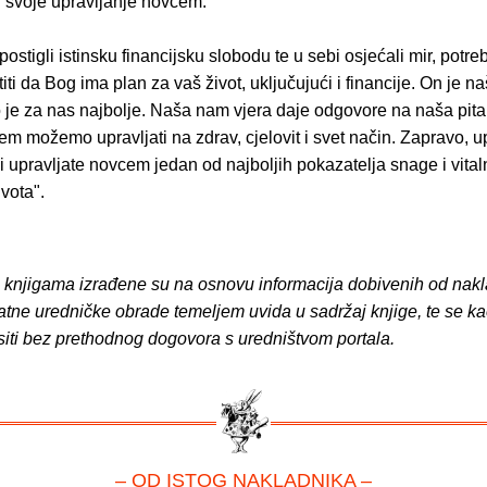
ti svoje upravljanje novcem.
postigli istinsku financijsku slobodu te u sebi osjećali mir, potreb
iti da Bog ima plan za vaš život, uključujući i financije. On je naš
 je za nas najbolje. Naša nam vjera daje odgovore na naša pita
m možemo upravljati na zdrav, cjelovit i svet način. Zapravo, u
i upravljate novcem jedan od najboljih pokazatelja snage i vita
vota".
o knjigama izrađene su na osnovu informacija dobivenih od nakl
atne uredničke obrade temeljem uvida u sadržaj knjige, te se ka
siti bez prethodnog dogovora s uredništvom portala.
– OD ISTOG NAKLADNIKA –