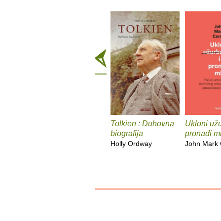
Tolkien : Duhovna
Ukloni užu
biografija
pronađi mi
Holly Ordway
John Mark