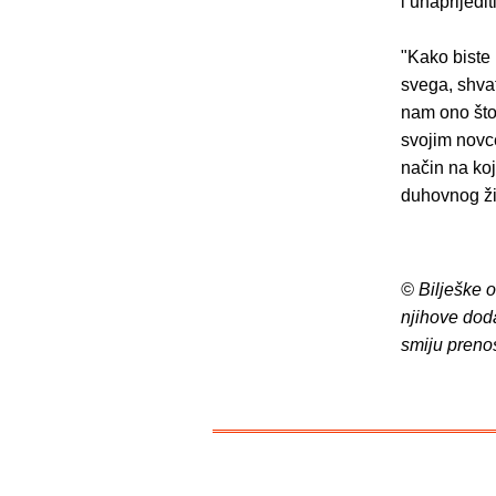
i unaprijedi
"Kako biste 
svega, shvat
nam ono što
svojim novce
način na koj
duhovnog ži
© Bilješke 
njihove dod
smiju preno