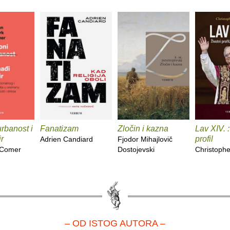
rbanost i
Fanatizam
Zločin i kazna
Lav XIV. :
r
profil
Adrien Candiard
Fjodor Mihajlovič
 Comer
Dostojevski
Christoph
– OD ISTOG AUTORA –