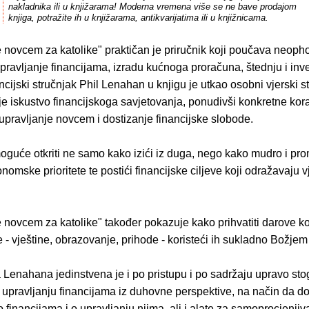
nakladnika ili u knjižarama! Moderna vremena više se ne bave prodajom
knjiga, potražite ih u knjižarama, antikvarijatima ili u knjižnicama.
e novcem za katolike" praktičan je priručnik koji poučava neop
pravljanje financijama, izradu kućnoga proračuna, štednju i inve
ancijski stručnjak Phil Lenahan u knjigu je utkao osobni vjerski st
e iskustvo financijskoga savjetovanja, ponudivši konkretne kor
 upravljanje novcem i dostizanje financijske slobode.
moguće otkriti ne samo kako izići iz duga, nego kako mudro i pro
onomske prioritete te postići financijske ciljeve koji odražavaju v
e novcem za katolike" također pokazuje kako prihvatiti darove k
 - vještine, obrazovanje, prihode - koristeći ih sukladno Božjem
 Lenahana jedinstvena je i po pristupu i po sadržaju upravo sto
 upravljanju financijama iz duhovne perspektive, na način da d
o financijama i o upravljanju njima, ali i alate za samoprocjenjiv