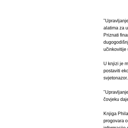
"Upravljanj
alatima za u
Priznati fin
dugogodišnj
učinkovitije
U knjizi je 
postaviti ek
svjetonazor.
"Upravljanj
čovjeku daje
Knjiga Phila
progovara o
informacije 