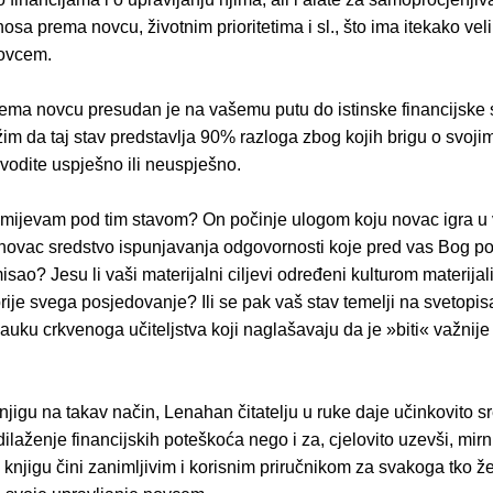
nosa prema novcu, životnim prioritetima i sl., što ima itekako vel
novcem.
rema novcu presudan je na vašemu putu do istinske financijske 
im da taj stav predstavlja 90% razloga zbog kojih brigu o svoji
vodite uspješno ili neuspješno.
mijevam pod tim stavom? On počinje ulogom koju novac igra 
i novac sredstvo ispunjavanja odgovornosti koje pred vas Bog post
sao? Jesu li vaši materijalni ciljevi određeni kulturom materija
rije svega posjedovanje? Ili se pak vaš stav temelji na svetop
auku crkvenoga učiteljstva koji naglašavaju da je »biti« važnije
njigu na takav način, Lenahan čitatelju u ruke daje učinkovito s
laženje financijskih poteškoća nego i za, cjelovito uzevši, mirnij
o knjigu čini zanimljivim i korisnim priručnikom za svakoga tko žel