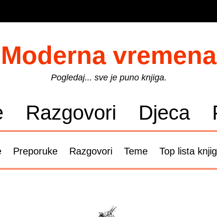
Moderna vremena
Pogledaj... sve je puno knjiga.
e
Razgovori
Djeca
e
Preporuke
Razgovori
Teme
Top lista knji