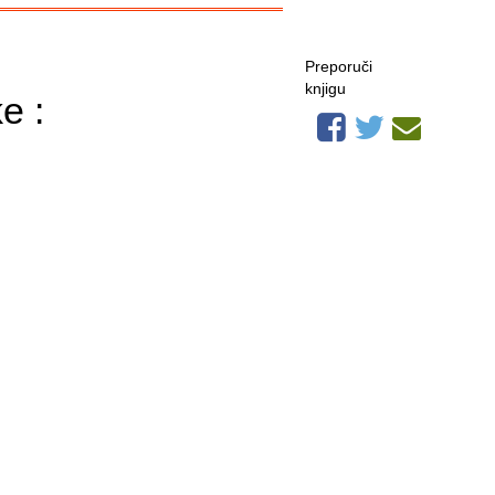
Preporuči
knjigu
e :