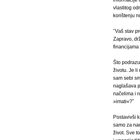
vlastitog od
korištenju 
"Vaš stav p
Zapravo, drž
financijama 
Što podrazu
životu. Je l
sam sebi smi
naglašava p
načelima i n
»imati«?"
Postavivši k
samo za nadi
život. Sve t