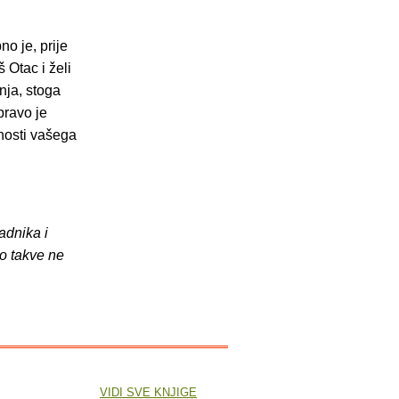
no je, prije
 Otac i želi
nja, stoga
pravo je
lnosti vašega
adnika i
o takve ne
VIDI SVE KNJIGE