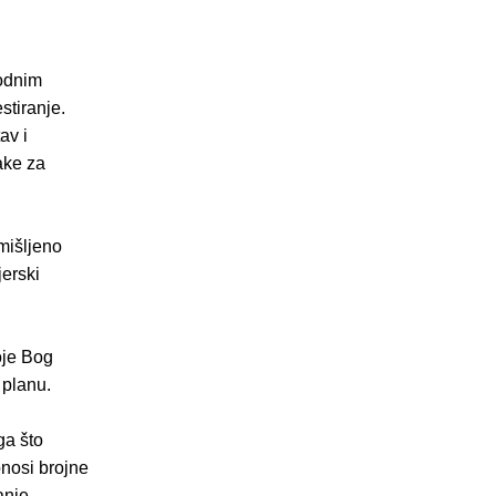
hodnim
stiranje.
av i
ake za
mišljeno
jerski
oje Bog
 planu.
ga što
onosi brojne
anje