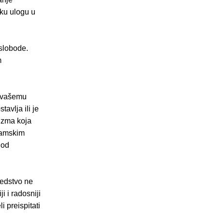
iku ulogu u
slobode.
m
u vašemu
avlja ili je
lizma koja
isamskim
 od
redstvo ne
i i radosniji
i preispitati