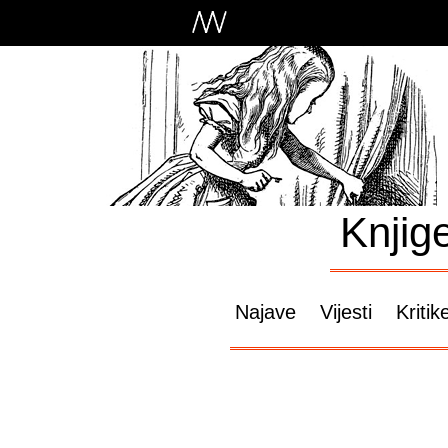
Knjig
Najave
Vijesti
Kritik