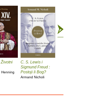
 Životni
C. S. Lewis i
Sveti Augustin
Fokusira
Sigmund Freud :
Giovanni Papini
Cal Newp
Postoji li Bog?
e Henning
Armand Nicholi