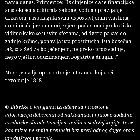
nama danas. Primjerice: “Iz činjenice da je financijska
aristokracija diktirala zakone, vodila upravljanje
državom, raspolagala svim uspostavljenim vlastima,
dominirala javnim mnijenjem podacima i preko tiska,
vidimo kako se u svim sferama, od dvora pa sve do
zadnje krčme, ponavlja ista prostitucija, ista bezočna
laž, ista žeđ za bogaćenjem, ne preko proizvodnje,
nego vještim oduzimanjem bogatstva drugih...”
Marx je ovdje opisao stanje u Francuskoj uoči
revolucije 1848.
© Bilješke o knjigama izrađene su na osnovu
informacija dobivenih od nakladnika i njihove dodatne
uredničke obrade temeljem uvida u sadržaj knjige, te se
kao takve ne smiju prenositi bez prethodnog dogovora s
uredništvom portala.