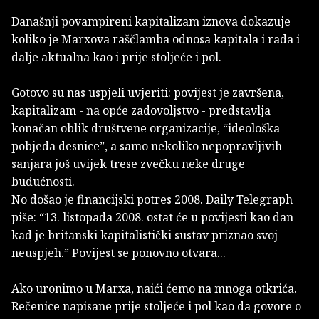
Današnji povampireni kapitalizam iznova dokazuje
koliko je Marxova raščlamba odnosa kapitala i rada i
dalje aktualna kao i prije stoljeće i pol.
Gotovo su nas uspjeli uvjeriti: povijest je završena,
kapitalizam - na opće zadovoljstvo - predstavlja
konačan oblik društvene organizacije, “ideološka
pobjeda desnice”, a samo nekoliko nepopravljivih
sanjara još uvijek trese zvečku neke druge
budućnosti.
No došao je financijski potres 2008. Daily Telegraph
piše: “13. listopada 2008. ostat će u povijesti kao dan
kad je britanski kapitalistički sustav priznao svoj
neuspjeh.” Povijest se ponovno otvara...
Ako uronimo u Marxa, naići ćemo na mnoga otkrića.
Rečenice napisane prije stoljeće i pol kao da govore o