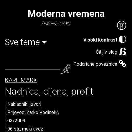
Moderna vremena
Pogledaj... sve je puno knjiga.
Sve teme
Visoki kontrast
Čitljiv slog
Podcrtane poveznice
KARL MARX
Nadnica, cijena, profit
Nakladnik:
Izvori
Prijevod: Žarko Vodinelić
03/2009.
96 str., meki uvez