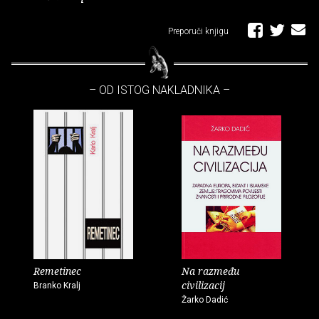
Preporuči knjigu
– OD ISTOG NAKLADNIKA –
Remetinec
Na razmeđu
civilizacij
Branko Kralj
Žarko Dadić