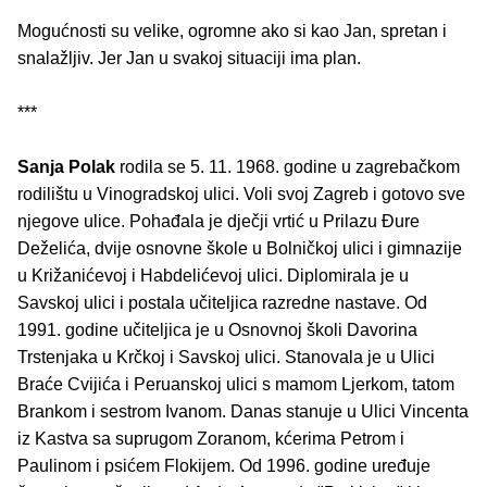
Mogućnosti su velike, ogromne ako si kao Jan, spretan i
snalažljiv. Jer Jan u svakoj situaciji ima plan.
***
Sanja Polak
rodila se 5. 11. 1968. godine u zagrebačkom
rodilištu u Vinogradskoj ulici. Voli svoj Zagreb i gotovo sve
njegove ulice. Pohađala je dječji vrtić u Prilazu Ðure
Deželića, dvije osnovne škole u Bolničkoj ulici i gimnazije
u Križanićevoj i Habdelićevoj ulici. Diplomirala je u
Savskoj ulici i postala učiteljica razredne nastave. Od
1991. godine učiteljica je u Osnovnoj školi Davorina
Trstenjaka u Krčkoj i Savskoj ulici. Stanovala je u Ulici
Braće Cvijića i Peruanskoj ulici s mamom Ljerkom, tatom
Brankom i sestrom Ivanom. Danas stanuje u Ulici Vincenta
iz Kastva sa suprugom Zoranom, kćerima Petrom i
Paulinom i psićem Flokijem. Od 1996. godine uređuje