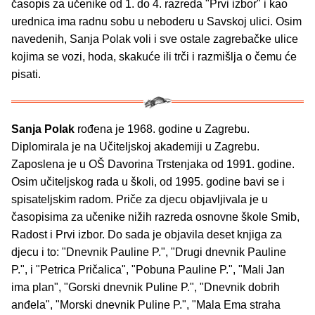
časopis za učenike od 1. do 4. razreda "Prvi izbor" i kao
urednica ima radnu sobu u neboderu u Savskoj ulici. Osim
navedenih, Sanja Polak voli i sve ostale zagrebačke ulice
kojima se vozi, hoda, skakuće ili trči i razmišlja o čemu će
pisati.
Sanja Polak
rođena je 1968. godine u Zagrebu.
Diplomirala je na Učiteljskoj akademiji u Zagrebu.
Zaposlena je u OŠ Davorina Trstenjaka od 1991. godine.
Osim učiteljskog rada u školi, od 1995. godine bavi se i
spisateljskim radom. Priče za djecu objavljivala je u
časopisima za učenike nižih razreda osnovne škole Smib,
Radost i Prvi izbor. Do sada je objavila deset knjiga za
djecu i to: "Dnevnik Pauline P.", "Drugi dnevnik Pauline
P.", i "Petrica Pričalica", "Pobuna Pauline P.", "Mali Jan
ima plan", "Gorski dnevnik Puline P.", "Dnevnik dobrih
anđela", "Morski dnevnik Puline P.", "Mala Ema straha