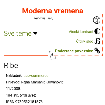
Moderna vremena
Pogledaj... sve je puno knjiga.
Sve teme
Visoki kontrast
Čitljiv slog
Podcrtane poveznice
Ribe
Nakladnik:
Leo-commerce
Prijevod: Rajna Maršanić-Jovanović
11/2008.
184 str., tvrdi uvez
ISBN 9789532181876