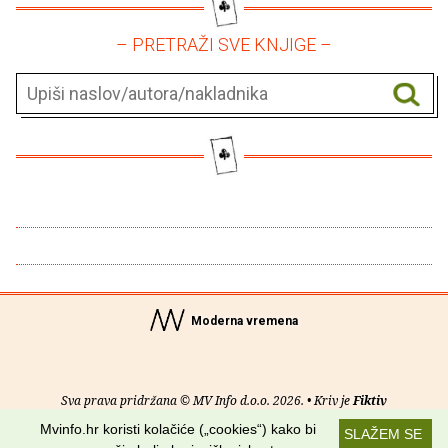
– PRETRAŽI SVE KNJIGE –
Moderna vremena
Sva prava pridržana © MV Info d.o.o. 2026. • Kriv je
Fiktiv
Mvinfo.hr koristi kolačiće („cookies“) kako bi
SLAŽEM SE
O nama
•
Pomoć
•
Uvjeti korištenja
•
RSS kanali