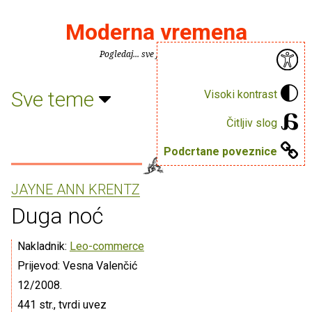
Moderna vremena
Pogledaj... sve je puno knjiga.
Sve teme
Visoki kontrast
Čitljiv slog
Podcrtane poveznice
JAYNE ANN KRENTZ
Duga noć
Nakladnik:
Leo-commerce
Prijevod: Vesna Valenčić
12/2008.
441 str., tvrdi uvez