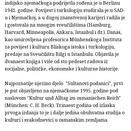
indijsko-njemačkoga podrijetla rođena je u Berlinu
1941. godine. Povijest i turkologiju studirala je u SAD-
u i Njemačkoj, a u dugoj znanstvenoj karijeri radila je
i gostovala na mnogim sveučilištima (Hamburg,
Harvard, Minneapolis, Ankara, Istanbul i dr.). Danas,
kao umirovljena profesorica Münhenskoga Instituta
za povijest i kulturu Bliskoga istoka i turkologiju,
predaje na Sveučilištu Bilgi u Istanbulu. Objavila je
dvanaest knjiga i više od sto pedeset radova iz
socijalne, političke, ekonomske i kulturne historije.
Najpoznatije njezino djelo "Sultanovi podanici", prvi
je put objavljeno na njemačkome 1995. godine pod
naslovom "Kultur und Alltag im osmanischen Reich"
(München: C. H. Beck). Trinaest godina od izlaska
prvoga izdanja to je i dalje jedina obuhvatna studija o
kulturi i svakodnevici u osmanskim zemljama.