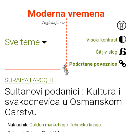
Moderna vremena
Pogledaj... sve je puno knjiga.
Sve teme
Visoki kontrast
Čitljiv slog
Podcrtane poveznice
SURAIYA FAROQHI
Sultanovi podanici : Kultura i
svakodnevica u Osmanskom
Carstvu
Nakladnik:
Golden marketing / Tehnička knjiga