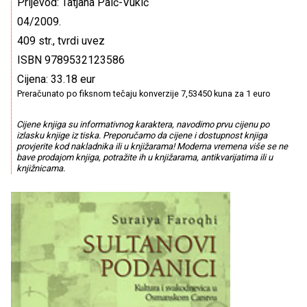
Prijevod: Tatjana Paić-Vukić
04/2009.
409 str., tvrdi uvez
ISBN 9789532123586
Cijena: 33.18 eur
Preračunato po fiksnom tečaju konverzije 7,53450 kuna za 1 euro
Cijene knjiga su informativnog karaktera, navodimo prvu cijenu po
izlasku knjige iz tiska. Preporučamo da cijene i dostupnost knjiga
provjerite kod nakladnika ili u knjižarama! Moderna vremena više se ne
bave prodajom knjiga, potražite ih u knjižarama, antikvarijatima ili u
knjižnicama.