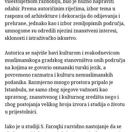
višestoljetnom razdoblju, bilo je nužno napraviti
odabir. Prema autoričinim riječima, izbor tema u
rasponu od arhitekture i dekoracija do odijevanja i
prehrane, jednako kao i izbor zemljopisnih područja,
umnogome su odredili njezini znanstveni interesi,
sklonosti i istraživačko iskustvo.
Autorica se najviše bavi kulturom i svakodnevicom
muslimanskoga gradskog stanovništva onih područja
na kojima se govorio osmanski turski jezik, a
povremeno razmatra i kulturu nemuslimanskih
podanika. Razmjerno mnogo prostora pripalo je
Istanbulu, ne samo zbog njegove važnosti kao
upravnog, znanstvenog i kulturnog središta nego i
zbog postojanja velikog broja izvora i studija o životu
u prijestolnici.
Iako je u studiji S. Faroqhi razvidno nastojanje da se