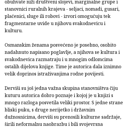
obuhvate niži društveni slojevi, marginalne grupe i
stanovnici ruralnih krajeva - seljaci, nomadi, gusari,
plaćenici, sluge ili robovi - izvori omogućuju tek
fragmentarne uvide u njihovu svakodnevicu i
kulturu.
Osmanskim ženama posvećeno je posebno, osobito
nadahnuto napisano poglavlje, a njihova se kultura i
svakodnevica razmatraju i u mnogim odlomcima
ostalih dijelova knjige. Time je autorica dala iznimno
velik doprinos istraživanjima rodne povijesti.
Derviši su još jedna važna skupina stanovništva čiju
kuturu autorica dobro poznaje i kojoj je u knjizi s
mnogo razloga posvetila veliki prostor. S jedne strane
bliski puku, s druge nerijetko i državnim
dužnosnicima, derviši su prenosili kulturne sadržaje,
širili neformalnu naobrazbu i bili svojevrsna