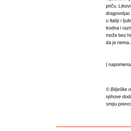
priču. Likov
dragovoljac
u Italiji i 
trudna i raz
može bez hrv
da je nema..
( napomena: 
© Bilješke 
njihove dod
smiju preno