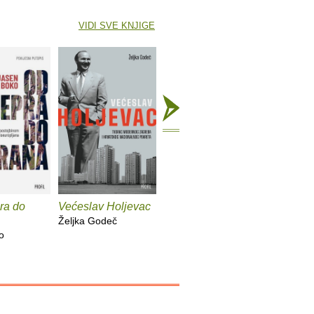
VIDI SVE KNJIGE
ra do
Većeslav Holjevac
Tom Lake
Mrzim / 
knjige
Željka Godeč
Ann Patchett
o
Mariajo Il