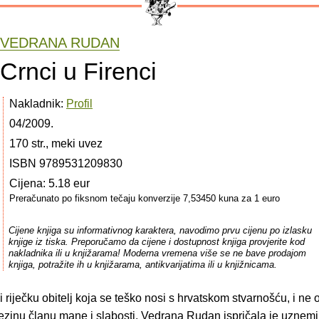
VEDRANA RUDAN
Crnci u Firenci
Nakladnik:
Profil
04/2009.
170 str., meki uvez
ISBN 9789531209830
Cijena: 5.18 eur
Preračunato po fiksnom tečaju konverzije 7,53450 kuna za 1 euro
Cijene knjiga su informativnog karaktera, navodimo prvu cijenu po izlasku
knjige iz tiska. Preporučamo da cijene i dostupnost knjiga provjerite kod
nakladnika ili u knjižarama! Moderna vremena više se ne bave prodajom
knjiga, potražite ih u knjižarama, antikvarijatima ili u knjižnicama.
ći riječku obitelj koja se teško nosi s hrvatskom stvarnošću, i ne 
ezinu članu mane i slabosti, Vedrana Rudan ispričala je uznem