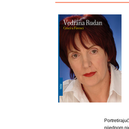
Portretiraju
nijednom nj