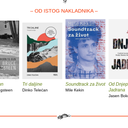
– OD ISTOG NAKLADNIKA –
un
Tri daljine
Soundtrack za život
Od Dnjep
Jadrana
ngsteen
Dinko Telećan
Mile Kekin
Jasen Bok