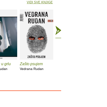
VIDI SVE KNJIGE
u grlu
Zašto psujem
Amaruši
U zemlji k
Rudan
Vedrana Rudan
Vedrana Rudan
Vedrana 