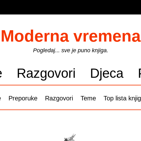
Moderna vremena
Pogledaj... sve je puno knjiga.
e
Razgovori
Djeca
e
Preporuke
Razgovori
Teme
Top lista knji