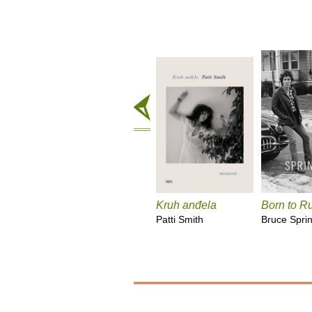
Kruh anđela
Born to R
Patti Smith
Bruce Spri