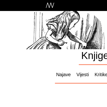
Knjig
Najave
Vijesti
Kritik