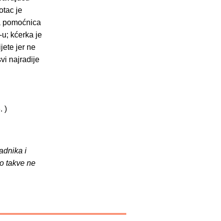
otac je
a pomoćnica
-u; kćerka je
jete jer ne
vi najradije
6
. )
adnika i
o takve ne