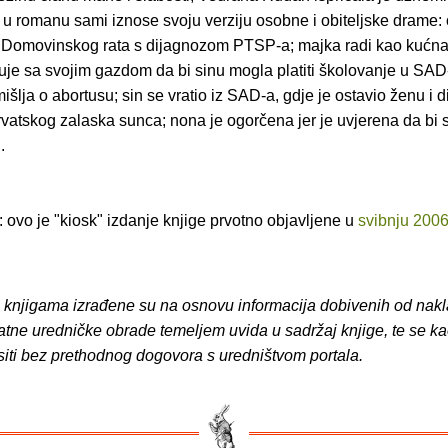
i u romanu sami iznose svoju verziju osobne i obiteljske drame: 
 Domovinskog rata s dijagnozom PTSP-a; majka radi kao kućn
ljubuje sa svojim gazdom da bi sinu mogla platiti školovanje u SAD
mišlja o abortusu; sin se vratio iz SAD-a, gdje je ostavio ženu i di
atskog zalaska sunca; nona je ogorčena jer je uvjerena da bi s
.
ovo je "kiosk" izdanje knjige prvotno objavljene u
svibnju 200
o knjigama izrađene su na osnovu informacija dobivenih od nakl
atne uredničke obrade temeljem uvida u sadržaj knjige, te se ka
siti bez prethodnog dogovora s uredništvom portala.