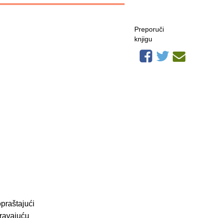
Preporuči
knjigu
opraštajući
iravajuću