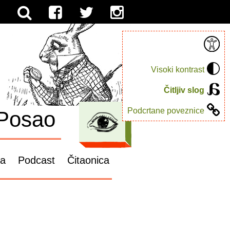
Visoki kontrast
Čitljiv slog
Podcrtane poveznice
Posao
ga
Podcast
Čitaonica