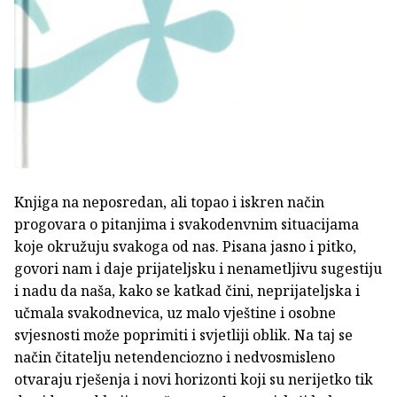
Knjiga na neposredan, ali topao i iskren način
progovara o pitanjima i svakodenvnim situacijama
koje okružuju svakoga od nas. Pisana jasno i pitko,
govori nam i daje prijateljsku i nenametljivu sugestiju
i nadu da naša, kako se katkad čini, neprijateljska i
učmala svakodnevica, uz malo vještine i osobne
svjesnosti može poprimiti i svjetliji oblik. Na taj se
način čitatelju netendenciozno i nedvosmisleno
otvaraju rješenja i novi horizonti koji su nerijetko tik