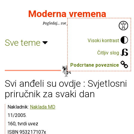
Moderna vremena
Pogledaj... sve je puno knjiga.
Sve teme
Visoki kontrast
Čitljiv slog
Podcrtane poveznice
Svi anđeli su ovdje : Svjetlosni
priručnik za svaki dan
Nakladnik:
Naklada MD
11/2005.
160, tvrdi uvez
ISBN 953217107x