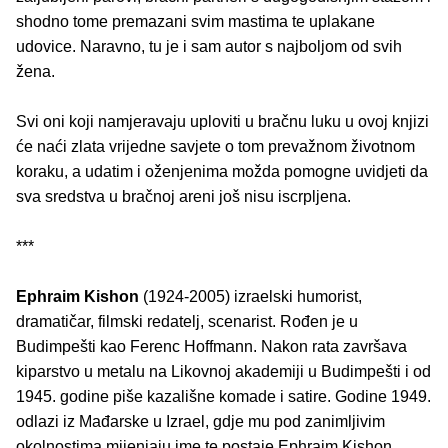
shodno tome premazani svim mastima te uplakane
udovice. Naravno, tu je i sam autor s najboljom od svih
žena.
Svi oni koji namjeravaju uploviti u bračnu luku u ovoj knjizi
će naći zlata vrijedne savjete o tom prevažnom životnom
koraku, a udatim i oženjenima možda pomogne uvidjeti da
sva sredstva u bračnoj areni još nisu iscrpljena.
***
Ephraim Kishon
(1924-2005) izraelski humorist,
dramatičar, filmski redatelj, scenarist. Rođen je u
Budimpešti kao Ferenc Hoffmann. Nakon rata završava
kiparstvo u metalu na Likovnoj akademiji u Budimpešti i od
1945. godine piše kazališne komade i satire. Godine 1949.
odlazi iz Mađarske u Izrael, gdje mu pod zanimljivim
okolnostima mijenjaju ime te postaje Ephraim Kishon.