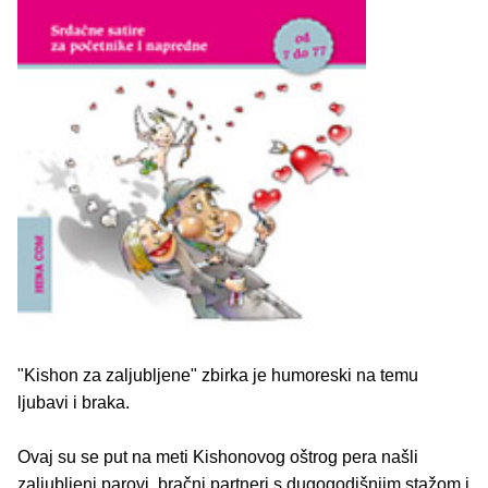
"Kishon za zaljubljene" zbirka je humoreski na temu
ljubavi i braka.
Ovaj su se put na meti Kishonovog oštrog pera našli
zaljubljeni parovi, bračni partneri s dugogodišnjim stažom i