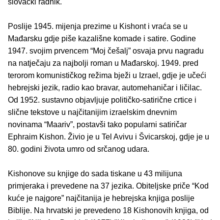
slovački radnik.
Poslije 1945. mijenja prezime u Kishont i vraća se u
Mađarsku gdje piše kazališne komade i satire. Godine
1947. svojim prvencem “Moj češalj” osvaja prvu nagradu
na natječaju za najbolji roman u Mađarskoj. 1949. pred
terorom komunističkog režima bježi u Izrael, gdje je učeći
hebrejski jezik, radio kao bravar, automehaničar i ličilac.
Od 1952. sustavno objavljuje političko-satirične crtice i
slične tekstove u najčitanijim izraelskim dnevnim
novinama “Maariv”, postavši tako popularni satiričar
Ephraim Kishon. Živio je u Tel Avivu i Švicarskoj, gdje je u
80. godini života umro od srčanog udara.
Kishonove su knjige do sada tiskane u 43 milijuna
primjeraka i prevedene na 37 jezika. Obiteljske priče “Kod
kuće je najgore” najčitanija je hebrejska knjiga poslije
Biblije. Na hrvatski je prevedeno 18 Kishonovih knjiga, od