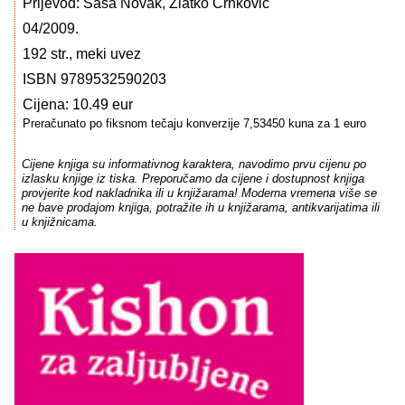
Prijevod: Saša Novak, Zlatko Crnković
04/2009.
192 str., meki uvez
ISBN 9789532590203
Cijena: 10.49 eur
Preračunato po fiksnom tečaju konverzije 7,53450 kuna za 1 euro
Cijene knjiga su informativnog karaktera, navodimo prvu cijenu po
izlasku knjige iz tiska. Preporučamo da cijene i dostupnost knjiga
provjerite kod nakladnika ili u knjižarama! Moderna vremena više se
ne bave prodajom knjiga, potražite ih u knjižarama, antikvarijatima ili
u knjižnicama.