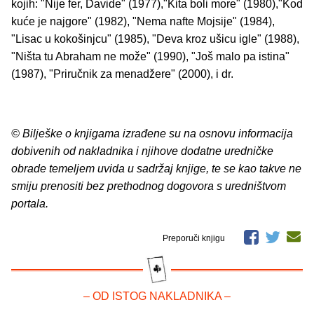
kojih: "Nije fer, Davide" (1977),"Kita boli more" (1980),"Kod
kuće je najgore" (1982), "Nema nafte Mojsije" (1984),
"Lisac u kokošinjcu" (1985), "Deva kroz ušicu igle" (1988),
"Ništa tu Abraham ne može" (1990), "Još malo pa istina"
(1987), "Priručnik za menadžere" (2000), i dr.
© Bilješke o knjigama izrađene su na osnovu informacija
dobivenih od nakladnika i njihove dodatne uredničke
obrade temeljem uvida u sadržaj knjige, te se kao takve ne
smiju prenositi bez prethodnog dogovora s uredništvom
portala.
Preporuči knjigu
– OD ISTOG NAKLADNIKA –