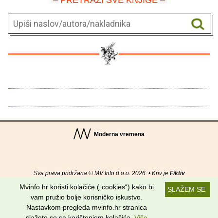
Moderna vremena
Sva prava pridržana © MV Info d.o.o. 2026. • Kriv je
Fiktiv
Mvinfo.hr koristi kolačiće („cookies“) kako bi
SLAŽEM SE
O nama
•
Pomoć
•
Uvjeti korištenja
•
RSS kanali
vam pružio bolje korisničko iskustvo.
Nastavkom pregleda mvinfo.hr stranica
Potraži nas na:
slažete se sa korištenjem kolačića.
Više