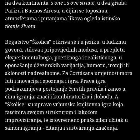
na dva kontinenta:
s one
i
s ove strane
, u dva grada:
Parizu i Buenos Airesu, u čijim se toposima,
atmosferama i putanjama likova ogleda istinsko
tkanje života
.
Bogatstvo "Školica" otkriva se i u jeziku, u ludizmu
govorā, stilova i pripovijednih modusa, u prepletu
eksperimentalnoga, poetičnoga i realističnoga, u
oponašanju džezerskih varijacija, humoru, ironiji ili
sklonosti nadrealnome. Za Cortázara umjetnost mora
biti i inovacija i spoznaja i igra. Prava igra
podrazumijeva postojanje čvrstih pravila i zanos u
činu igranja; znači i kombinatoriku i slobodu. A
"Školice" su upravo vrhunska književna igra koja
fascinira svojom strukturom i lakoćom
improviziranja, te istovremeno pruža silan užitak u
samom igranju - čitanju i sustvaranju značenja.