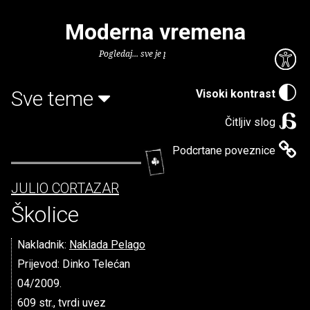
Moderna vremena
Pogledaj... sve je puno knjiga.
Sve teme
Visoki kontrast
Čitljiv slog
Podcrtane poveznice
JULIO CORTAZAR
Školice
Nakladnik:
Naklada Pelago
Prijevod: Dinko Telećan
04/2009.
609 str., tvrdi uvez