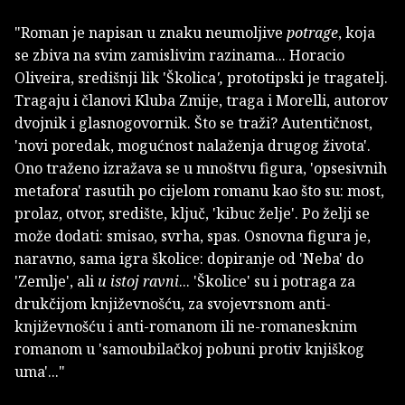
"Roman je napisan u znaku neumoljive
potrage
, koja
se zbiva na svim zamislivim razinama... Horacio
Oliveira, središnji lik 'Školica
',
prototipski je tragatelj.
Tragaju i članovi Kluba Zmije, traga i Morelli, autorov
dvojnik i glasnogovornik. Što se traži? Autentičnost,
'novi poredak, mogućnost nalaženja drugog života'.
Ono traženo izražava se u mnoštvu figura, 'opsesivnih
metafora' rasutih po cijelom romanu kao što su: most,
prolaz, otvor, središte, ključ, 'kibuc želje'. Po želji se
može dodati: smisao, svrha, spas. Osnovna figura je,
naravno, sama igra školice: dopiranje od 'Neba' do
'Zemlje', ali
u istoj ravni
... 'Školice' su i potraga za
drukčijom književnošću, za svojevrsnom anti-
književnošću i anti-romanom ili ne-romanesknim
romanom u 'samoubilačkoj pobuni protiv knjiškog
uma'..."