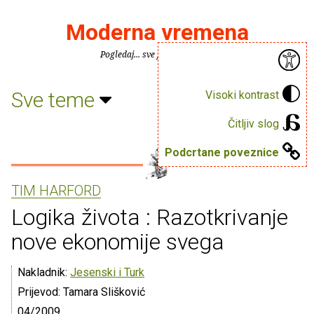
Moderna vremena
Pogledaj... sve je puno knjiga.
Sve teme
Visoki kontrast
Čitljiv slog
Podcrtane poveznice
TIM HARFORD
Logika života : Razotkrivanje
nove ekonomije svega
Nakladnik:
Jesenski i Turk
Prijevod: Tamara Slišković
04/2009.