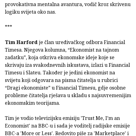
provokativna mentalna avantura, vodič kroz skrivenu
logiku svijeta oko nas.
***
Tim Harford
je član uređivačkog odbora Financial
Timesa. Njegova kolumna, “Ekonomist na tajnom
zadatku”, koja otkriva ekonomske ideje koje se
skrivaju iza svakodnevnih iskustava, izlazi u Financial
Timesu i Slateu. Također je jedini ekonomist na
svijetu koji odgovara na pisma čitatelja u rubrici
“Dragi ekonomiste” u Financial Timesu, gdje osobne
probleme čitatelja rješava u skladu s najsuvremenijim
ekonomskim teorijama.
Tim je vodio televizijsku emisiju 'Trust Me, I’m an
Economist' na BBC-u i sada je voditelj radijske emisije
BBC-a 'More or Less'. Redovito piše za 'Marketplace' i