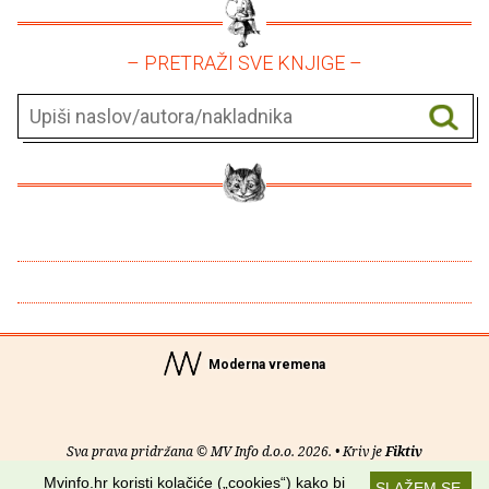
– PRETRAŽI SVE KNJIGE –
Moderna vremena
Sva prava pridržana © MV Info d.o.o. 2026. • Kriv je
Fiktiv
Mvinfo.hr koristi kolačiće („cookies“) kako bi
SLAŽEM SE