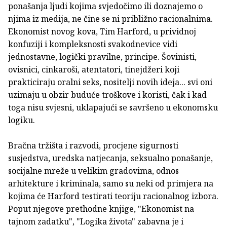
ponašanja ljudi kojima svjedočimo ili doznajemo o
njima iz medija, ne čine se ni približno racionalnima.
Ekonomist novog kova, Tim Harford, u prividnoj
konfuziji i kompleksnosti svakodnevice vidi
jednostavne, logički pravilne, principe. Šovinisti,
ovisnici, cinkaroši, atentatori, tinejdžeri koji
prakticiraju oralni seks, nositelji novih ideja... svi oni
uzimaju u obzir buduće troškove i koristi, čak i kad
toga nisu svjesni, uklapajući se savršeno u ekonomsku
logiku.
Bračna tržišta i razvodi, procjene sigurnosti
susjedstva, uredska natjecanja, seksualno ponašanje,
socijalne mreže u velikim gradovima, odnos
arhitekture i kriminala, samo su neki od primjera na
kojima će Harford testirati teoriju racionalnog izbora.
Poput njegove prethodne knjige, "Ekonomist na
tajnom zadatku", "Logika života" zabavna je i