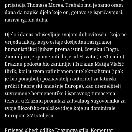
prijatelja Thomasa Morea. Trebalo mu je samo osam
dana da napiše djelo koje on, gotovo se ispričavajući,
naziva igrom duha.
Djelo i danas oduševljuje svojom duhovitošću - koja ne
vrijeđa nikog, nego ostaje dosljedna razigranoj
humanističkoj ljubavi prema istini, čovjeku i Bogu.
Zanimljivo je spomenuti da je od Hrvata (među inim)
Erazmu podosta bio zanimljiv i Istranin Matija Vlačić
Ilirik, koji u svom rafiniranom intelektualizmu (ipak
je bio ponajbolji poznavatelj i autoritet za latinski,
grčki i hebrejski ondašnje Europe), kao utemeljitelj
suvremene hermeneutike i ispravnog tumačenja
teksta, u Erazmu pronalazi zahvalnog sugovornika za
svoje filozofsko-teološke ideje koje su dominirale
Europom XVI stoljeća.
Prijevod slijedi odlike Erazmova stila. Komentar