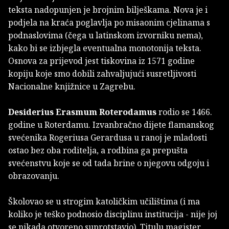
teksta nadopunjen je brojnim bilješkama. Nova je i
podjela na kraća poglavlja po misaonim cjelinama s
podnaslovima (čega u latinskom izvorniku nema),
kako bi se izbjegla eventualna monotonija teksta.
Osnova za prijevod jest tiskovina iz 1571 godine
kopiju koje smo dobili zahvaljujući susretljivosti
Nacionalne knjižnice u Zagrebu.
Desiderius Erasmum Roterodamus
rodio se 1466.
godine u Roterdamu. Izvanbračno dijete flamanskog
svećenika Rogeriusa Gerardusa u ranoj je mladosti
ostao bez oba roditelja, a rodbina ga prepušta
svećenstvu koje se od tada brine o njegovu odgoju i
obrazovanju.
Školovao se u strogim katoličkim učilištima (i ma
koliko je teško podnosio disciplinu institucija - nije joj
se nikada otvoreno suprotstavio). Titulu magister