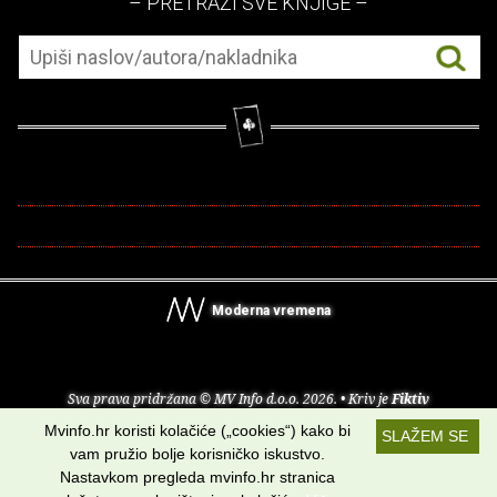
– PRETRAŽI SVE KNJIGE –
Moderna vremena
Sva prava pridržana © MV Info d.o.o. 2026. • Kriv je
Fiktiv
Mvinfo.hr koristi kolačiće („cookies“) kako bi
SLAŽEM SE
O nama
•
Pomoć
•
Uvjeti korištenja
•
RSS kanali
vam pružio bolje korisničko iskustvo.
Nastavkom pregleda mvinfo.hr stranica
Potraži nas na: