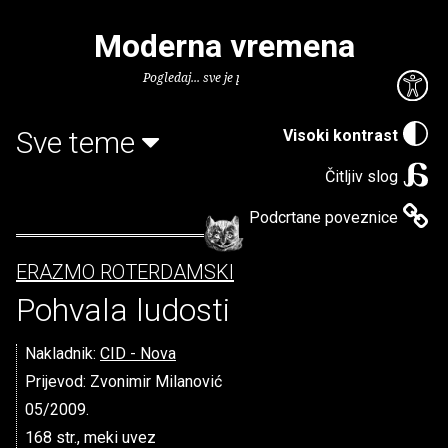
Moderna vremena
Pogledaj... sve je puno knjiga.
Sve teme
Visoki kontrast
Čitljiv slog
Podcrtane poveznice
ERAZMO ROTERDAMSKI
Pohvala ludosti
Nakladnik:
CID - Nova
Prijevod: Zvonimir Milanović
05/2009.
168 str., meki uvez