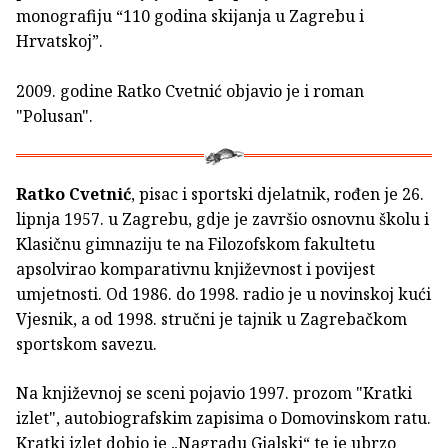
monografiju “110 godina skijanja u Zagrebu i
Hrvatskoj”.
2009. godine Ratko Cvetnić objavio je i roman
"Polusan".
Ratko Cvetnić
, pisac i sportski djelatnik, rođen je 26.
lipnja 1957. u Zagrebu, gdje je završio osnovnu školu i
Klasičnu gimnaziju te na Filozofskom fakultetu
apsolvirao komparativnu književnost i povijest
umjetnosti. Od 1986. do 1998. radio je u novinskoj kući
Vjesnik, a od 1998. stručni je tajnik u Zagrebačkom
sportskom savezu.
Na književnoj se sceni pojavio 1997. prozom "Kratki
izlet", auto­biografskim zapisima o Domovinskom ratu.
Kratki izlet dobio je „Nagradu Gjalski“ te je ubrzo