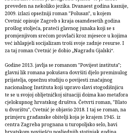
preveden na nekoliko jezika. Dvanaest godina kasnije,
2009. izlazi opsežniji roman "Polusan", u kojem
Cvetnić opisuje Zagreb s kraja osamdesetih godina
prošlog stoljeća, prateći glavnog junaka koji se s
promjenjivom srećom provlači kroz mjesece u kojima
već ishlapjeli socijalizam troši svoje zadnje resurse. I
za taj roman Cvetnić je dobio „Nagradu Gjalski“.
Godine 2013. javlja se romanom "Povijest instituta";
glavni lik romana pokušava dovršiti djelo preminulog
prijatelja, opsežnu studiju o povijesti značajnog
nacionalnog Instituta koji upravo slavi stogodišnjicu
te se u svojoj obljetničkoj situaciji doima kao metafora
cjelokupnog hrvatskog društva. Četvrti roman, "Blato
u dvorištu", Cvetnić je objavio 2018. I taj se roman, na
primjeru građanske obitelji koja je krajem 1945. iz
centra Zagreba prognana u turopoljsko selo, bavi
hrvatskom poviješću posljednjih stotinjak godina,