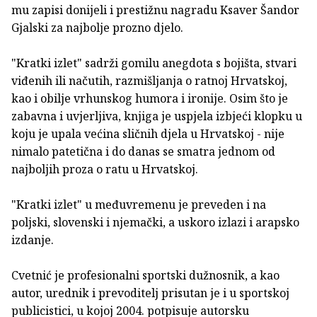
mu zapisi donijeli i prestižnu nagradu Ksaver Šandor
Gjalski za najbolje prozno djelo.
"Kratki izlet" sadrži gomilu anegdota s bojišta, stvari
viđenih ili načutih, razmišljanja o ratnoj Hrvatskoj,
kao i obilje vrhunskog humora i ironije. Osim što je
zabavna i uvjerljiva, knjiga je uspjela izbjeći klopku u
koju je upala većina sličnih djela u Hrvatskoj - nije
nimalo patetična i do danas se smatra jednom od
najboljih proza o ratu u Hrvatskoj.
"Kratki izlet" u međuvremenu je preveden i na
poljski, slovenski i njemački, a uskoro izlazi i arapsko
izdanje.
Cvetnić je profesionalni sportski dužnosnik, a kao
autor, urednik i prevoditelj prisutan je i u sportskoj
publicistici, u kojoj 2004. potpisuje autorsku