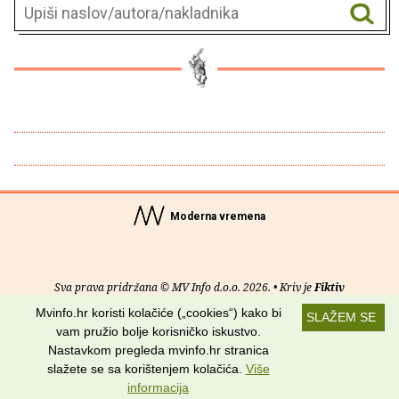
Moderna vremena
Sva prava pridržana © MV Info d.o.o. 2026. • Kriv je
Fiktiv
Mvinfo.hr koristi kolačiće („cookies“) kako bi
SLAŽEM SE
O nama
•
Pomoć
•
Uvjeti korištenja
•
RSS kanali
vam pružio bolje korisničko iskustvo.
Nastavkom pregleda mvinfo.hr stranica
Potraži nas na:
slažete se sa korištenjem kolačića.
Više
informacija