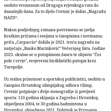
osobito vremenom od Drugoga svjetskoga rata do
današnjih dana. Za to djelo Cvetnić je dobio „Nagradu
HAZU“.
Nakon posljednjeg romana povremeno se javlja
kratkim pričama i esejima u časopisima i novinama;
priča „Carpaccio“ dobila je 2021. treću nagradu na
natječaju „Ranko Marinković“ Večernjeg lista. Godine
2023. okušao se u putopisnom žanru te objavio "Čez
pole i vrvje", svojevrsni biciklistički putopis kroz
Turopolje.
Uz stalnu prisutnost u sportskoj publicistici, osobito u
časopisu Hrvatskog olimpijskog odbora Olimp,
Cvetnić potpisuje i dvije monografije iz povijesti
sporta: 110 godina skijanja u Zagrebu i Hrvatskoj,
objavljenu 2004, te 30 godina badmintona u
Hrvatskoj, objavljenu 2021. Dobitnik je Priznanja