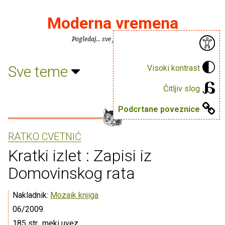
Moderna vremena
Pogledaj... sve je puno knjiga.
Sve teme
Visoki kontrast
Čitljiv slog
Podcrtane poveznice
RATKO CVETNIĆ
Kratki izlet : Zapisi iz
Domovinskog rata
Nakladnik:
Mozaik knjiga
06/2009.
185 str., meki uvez