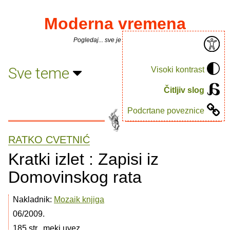
Moderna vremena
Pogledaj... sve je puno knjiga.
Sve teme
Visoki kontrast
Čitljiv slog
Podcrtane poveznice
RATKO CVETNIĆ
Kratki izlet : Zapisi iz
Domovinskog rata
Nakladnik:
Mozaik knjiga
06/2009.
185 str., meki uvez