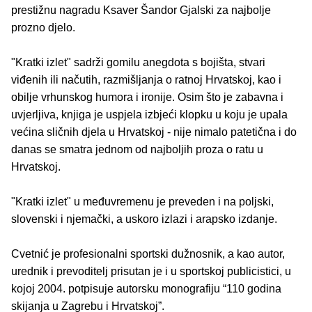
prestižnu nagradu Ksaver Šandor Gjalski za najbolje
prozno djelo.
"Kratki izlet" sadrži gomilu anegdota s bojišta, stvari
viđenih ili načutih, razmišljanja o ratnoj Hrvatskoj, kao i
obilje vrhunskog humora i ironije. Osim što je zabavna i
uvjerljiva, knjiga je uspjela izbjeći klopku u koju je upala
većina sličnih djela u Hrvatskoj - nije nimalo patetična i do
danas se smatra jednom od najboljih proza o ratu u
Hrvatskoj.
"Kratki izlet" u međuvremenu je preveden i na poljski,
slovenski i njemački, a uskoro izlazi i arapsko izdanje.
Cvetnić je profesionalni sportski dužnosnik, a kao autor,
urednik i prevoditelj prisutan je i u sportskoj publicistici, u
kojoj 2004. potpisuje autorsku monografiju “110 godina
skijanja u Zagrebu i Hrvatskoj”.