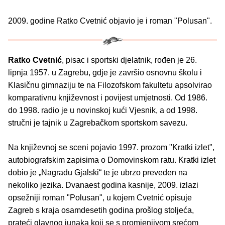
2009. godine Ratko Cvetnić objavio je i roman "Polusan".
Ratko Cvetnić
, pisac i sportski djelatnik, rođen je 26.
lipnja 1957. u Zagrebu, gdje je završio osnovnu školu i
Klasičnu gimnaziju te na Filozofskom fakultetu apsolvirao
komparativnu književnost i povijest umjetnosti. Od 1986.
do 1998. radio je u novinskoj kući Vjesnik, a od 1998.
stručni je tajnik u Zagrebačkom sportskom savezu.
Na književnoj se sceni pojavio 1997. prozom "Kratki izlet",
auto­biografskim zapisima o Domovinskom ratu. Kratki izlet
dobio je „Nagradu Gjalski“ te je ubrzo preveden na
nekoliko jezika. Dvanaest godina kasnije, 2009. izlazi
opsežniji roman "Polusan", u kojem Cvetnić opisuje
Zagreb s kraja osamdesetih godina prošlog stoljeća,
prateći glavnog junaka koji se s promjenjivom srećom