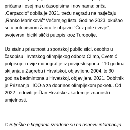
pričama i esejima u časopisima i novinama; priča
„Carpaccio“ dobila je 2021. treću nagradu na natječaju
„Ranko Marinković“ Večernjeg lista. Godine 2023. okušao
se u putopisnom žanru te objavio "Čez pole i vrvje",
svojevrsni biciklistički putopis kroz Turopolje.
Uz stalnu prisutnost u sportskoj publicistici, osobito u
časopisu Hrvatskog olimpijskog odbora Olimp, Cvetnić
potpisuje i dvije monografije iz povijesti sporta: 110 godina
skijanja u Zagrebu i Hrvatskoj, objavljenu 2004, te 30
godina badmintona u Hrvatskoj, objavljenu 2021. Dobitnik
je Priznanja HOO-a za doprinos olimpijskom pokretu. Od
2022. redoviti je član Hrvatske akademije znanosti i
umjetnosti.
© Bilješke o knjigama izrađene su na osnovu informacija