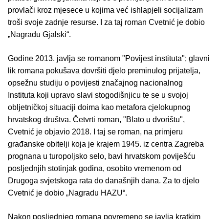
provlači kroz mjesece u kojima već ishlapjeli socijalizam
troši svoje zadnje resurse. I za taj roman Cvetnić je dobio
„Nagradu Gjalski“.
Godine 2013. javlja se romanom "Povijest instituta"; glavni
lik romana pokušava dovršiti djelo preminulog prijatelja,
opsežnu studiju o povijesti značajnog nacionalnog
Instituta koji upravo slavi stogodišnjicu te se u svojoj
obljetničkoj situaciji doima kao metafora cjelokupnog
hrvatskog društva. Četvrti roman, "Blato u dvorištu",
Cvetnić je objavio 2018. I taj se roman, na primjeru
građanske obitelji koja je krajem 1945. iz centra Zagreba
prognana u turopoljsko selo, bavi hrvatskom poviješću
posljednjih stotinjak godina, osobito vremenom od
Drugoga svjetskoga rata do današnjih dana. Za to djelo
Cvetnić je dobio „Nagradu HAZU“.
Nakon posljednjeg romana povremeno se javlja kratkim