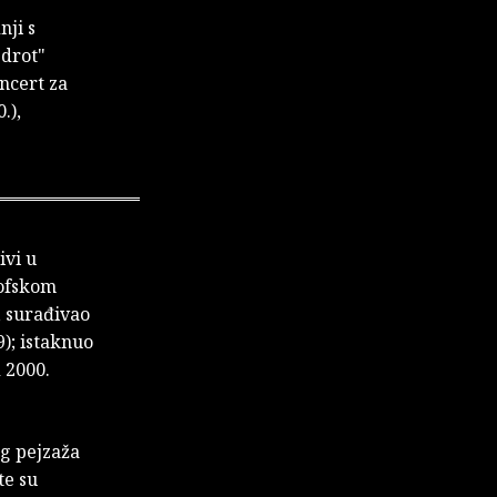
nji s
 drot"
oncert za
.),
ivi u
zofskom
, surađivao
9); istaknuo
 2000.
og pejzaža
te su