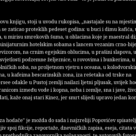
 ovu knjigu, stoji u uvodu rukopisa, „nastajale su na mjest
se zaticao proteklih pedeset godina: u buci i dimu kafića
, u mirisu smrekovih šuma, u oblacima koje je maestral di
 minijaturnim hotelskim sobama s lancem vezanim crno-bij
evizorom, na crnim egejskim oblucima, u prašini slapova, 
svjetlosti podzemne željeznice, u rovovima i bunkerima, u 
lničkih soba, na proljetnom vjetru s oceana, u kolodvorsk
a, u kafeima bescarinskih zona, iza rešetaka od trske na
see odakle u Pustoj zemlji nailazi ljetni pljusak, uvijek ho
nicom između vode i kopna, neba i zemlje, sna i jave, život
ati, kaže onaj stari Kinez, jer smrt slijedi upravo jedan ko
za hodače" je možda do sada i najzreliji Popovićev spisatel
jiv spoj fikcije, reportaže, dnevničkih zapisa, eseja, citata 
 prethodnika zagovornika polaganosti, te autorovih fotogra