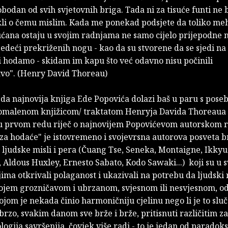
bodan od svih svjetovnih briga. Tada ni za tisuće funti ne 
li o čemu mislim. Kada me ponekad podsjete da toliko meh
ćana ostaju u svojim radnjama ne samo cijelo prijepodne ne
edeći prekriženih nogu - kao da su stvorene da se sjedi na
i hodamo - skidam im kapu što već odavno nisu počinili
vo". (Henry David Thoreau)
da najnovija knjiga Ede Popovića dolazi baš u paru s pose
omalenom knjižicom/ traktatom Henryja Davida Thoreaua 
e u prvom redu riječ o najnovijem Popovićevom autorskom 
 za hodaće" je istovremeno i svojevrsna autorova posveta 
ljudske misli i pera (Čuang Tse, Seneka, Montaigne, Ikkyu
 Aldous Huxley, Ernesto Sabato, Kodo Sawaki...) koji su u 
ima otkrivali polaganost i ukazivali na potrebu da ljudski
vojem grozničavom i ubrzanom, svjesnom ili nesvjesnom, o
ojom je nekada činio harmoničniju cjelinu nego li je to sluč
 brzo, svakim danom sve brže i brže, pritisnuti različitim z
ologija savršenija, čovjek više radi - to je jedan od paradok