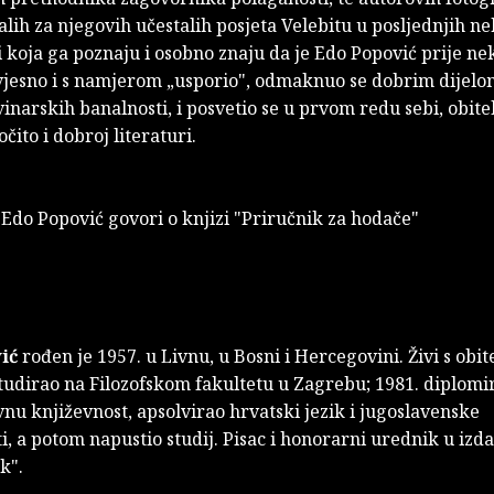
alih za njegovih učestalih posjeta Velebitu u posljednjih ne
 koja ga poznaju i osobno znaju da je Edo Popović prije ne
jesno i s namjerom „usporio", odmaknuo se dobrim dijelom
inarskih banalnosti, i posvetio se u prvom redu sebi, obitel
 očito i dobroj literaturi.
: Edo Popović
govori
o knjizi
"Priručnik za hodače"
ić
rođen je 1957. u Livnu, u Bosni i Hercegovini. Živi s obite
tudirao na Filozofskom fakultetu u Zagrebu; 1981. diplomi
u književnost, apsolvirao hrvatski jezik i jugoslavenske
i, a potom napustio studij. Pisac i honorarni urednik u izd
k".