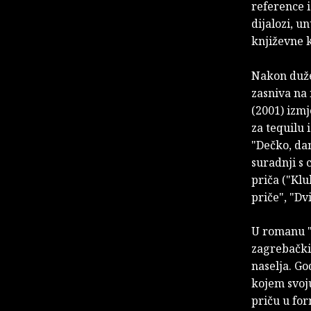
reference i
dijalozi, u
književne 
Nakon duže 
zasniva na
(2001) izm
za tequilu 
"Dečko, dam
suradnji s 
priča ("Klu
priče", "Dv
U romanu "
zagrebačkih
naselja. Go
kojem svoj
priču u fo