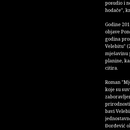
posudio i n
hodače", kn
Godine 2011
objave Pono
godina proš
Velebitu" (
mješavinu p
planine, ka
citira.
Roman "Mjes
koje su suv
zaboravljen
prirodnosti
bavi Veleb
jednostavn
Đorđević ob