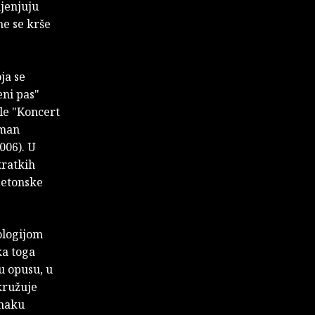
mjenjuju
me se krše
ja se
eni pas"
le "Koncert
oman
006). U
kratkih
Betonske
ologijom
ka toga
u opusu, u
kružuje
unaku