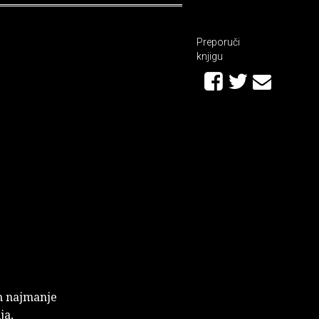
Preporuči
knjigu
em najmanje
ja,