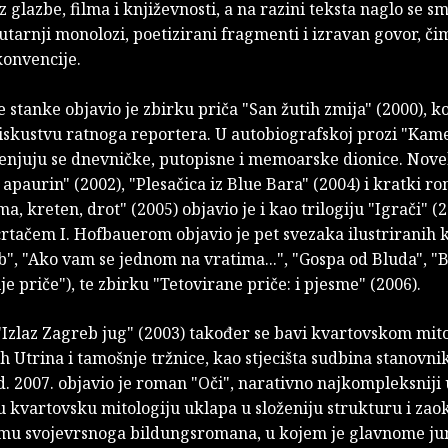
z glazbe, filma i književnosti, a na razini teksta naglo se s
nutarnji monolozi, poetizirani fragmenti i izravan govor, či
konvencije.
stanke objavio je zbirku priča "San žutih zmija" (2000), ko
 iskustvu ratnoga reportera. U autobiografskoj prozi "Kam
jenjuju se dnevničke, putopisne i memoarske dionice. Nove
i apaurin" (2002), "Plesačica iz Blue Bara" (2004) i kratki r
a, kreten, drot" (2005) objavio je i kao trilogiju "Igrači" (2
crtačem I. Hofbauerom objavio je pet svezaka ilustriranih 
b", "Ako vam se jednom na vratima...", "Gospa od Bluda", "
ije priče"), te zbirku "Tetovirane priče: i pjesme" (2006).
Izlaz Zagreb jug" (2003) također se bavi kvartovskom mit
 Utrina i tamošnje tržnice, kao stjecišta sudbina stanovni
d. 2007. objavio je roman "Oči", narativno najkompleksniji 
u kvartovsku mitologiju uklapa u složeniju strukturu i zao
rmu svojevrsnoga bildungsromana, u kojem je glavnome j