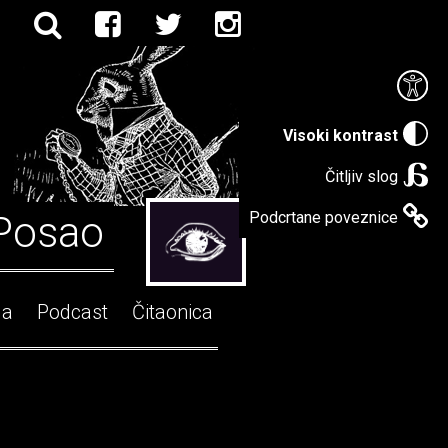
Visoki kontrast
Čitljiv slog
Posao
Podcrtane poveznice
ga
Podcast
Čitaonica