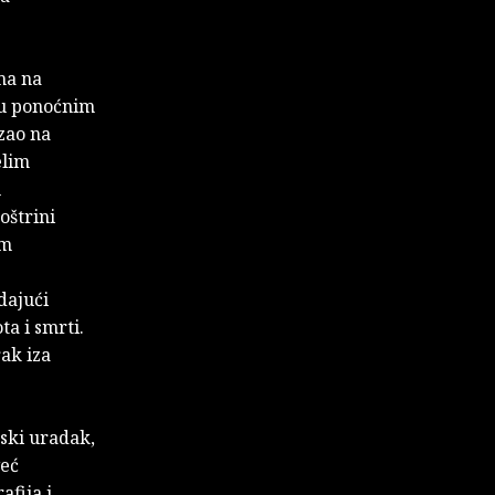
ima na
, u ponoćnim
zao na
elim
u
oštrini
im
dajući
a i smrti.
rak iza
jski uradak,
već
fija i