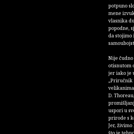
potpuno slo
mene izvuk
vlasnika du
popodne, sj
da stojimo 
samoubojst
Nije čudno 
otisnutom 
jer iako j
„Priručnik
velikanima 
D. Thoreau,
promišljanj
uspori u s
prirode s k
Jer, živimo
što je tehn