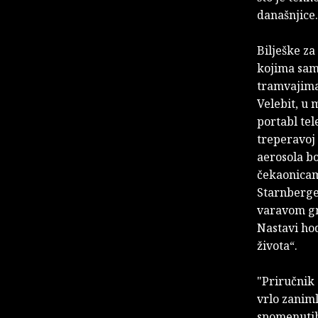
današnjice.
Bilješke za
kojima sam 
tramvajima
Velebit, u
portabl tel
treperavoj 
aerosola bo
čekaonicam
Starnberger
varavom gra
Nastavi hod
života“.
"Priručnik 
vrlo zaniml
spomenutih