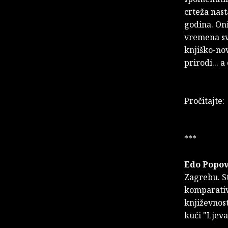
crteža nast
godina. Oni
vremena sv
knjiško-nov
prirodi... a
Pročitajte
***
Edo Popov
Zagrebu. S
komparativn
književnost
kući "Ljeva