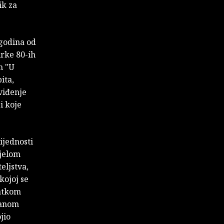
ik za
 godina od
irke 80-ih
m "U
ita,
 viđenje
i koje
ijednosti
ijelom
eljstva,
kojoj se
ratkom
janom
jio