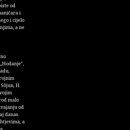
biste od
aničara i
go i cijelo
 njima, a ne
bno
„Hodanje",
radu,
brojnim
 Sôjun, H.
svojim
 rod malo
dvajanju od
aj danas.
ahtjevima, a
sa