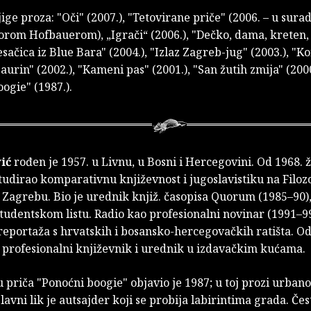
ige proza: "Oči" (2007.), "Tetovirane priče" (2006. – u surad
orom Hofbauerom), „Igrači“ (2006.), "Dečko, dama, kreten,
lesačica iz Blue Bara" (2004.), "Izlaz Zagreb-jug" (2003.), "K
paurin" (2002.), "Kameni pas" (2001.), "San žutih zmija" (2000
ogie" (1987.).
ić
rođen je 1957. u Livnu, u Bosni i Hercegovini. Od 1968. ž
tudirao komparativnu književnost i jugoslavistiku na Filo
 Zagrebu. Bio je urednik knjiž. časopisa Quorum (1985–90)
Studentskom listu. Radio kao profesionalni novinar (1991–9
reportaža s hrvatskih i bosansko-hercegovačkih ratišta. Od
o profesionalni književnik i urednik u izdavačkim kućama.
 priča "Ponoćni boogie" objavio je 1987; u toj prozi urban
glavni lik je autsajder koji se probija labirintima grada. Čes