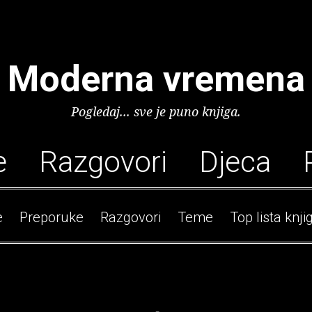
Moderna vremena
Pogledaj... sve je puno knjiga.
e
Razgovori
Djeca
e
Preporuke
Razgovori
Teme
Top lista knji