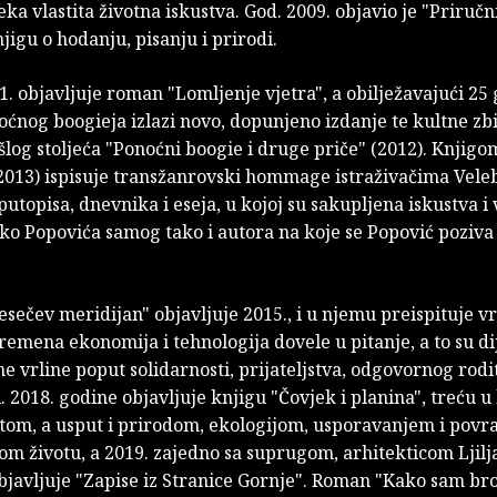
eka vlastita životna iskustva. God. 2009. objavio je "Priručn
jigu o hodanju, pisanju i prirodi.
. objavljuje roman "Lomljenje vjetra", a obilježavajući 25
ćnog boogieja izlazi novo, dopunjeno izdanje te kultne zb
log stoljeća "Ponoćni boogie i druge priče" (2012). Knjigo
2013) ispisuje transžanrovski hommage istraživačima Veleb
utopisa, dnevnika i eseja, u kojoj su sakupljena iskustva i
ko Popovića samog tako i autora na koje se Popović poziva 
ečev meridijan" objavljuje 2015., i u njemu preispituje vr
remena ekonomija i tehnologija dovele u pitanje, a to su d
e vrline poput solidarnosti, prijateljstva, odgovornog rodit
. 2018. godine objavljuje knjigu "Čovjek i planina", treću u 
itom, a usput i prirodom, ekologijom, usporavanjem i pov
om životu, a 2019. zajedno sa suprugom, arhitekticom Ljil
javljuje "Zapise iz Stranice Gornje". Roman "Kako sam bro