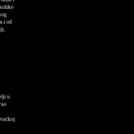
koliko
kog
 i od
ji,
lji u
rao
avačkoj