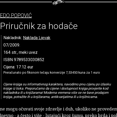
EDO POPOVIĆ
Priručnik za hodače
Nakladnik:
Naklada Ljevak
07/2009.
164 str., meki uvez
ISBN 9789533030852
Cijena: 17.12 eur
Preračunato po fiksnom tečaju konverzije 7,53450 kuna za 1 euro
Cijene knjiga su informativnog karaktera, navodimo prvu cijenu po izlasku
knjige iz tiska. Preporučamo da cijene i dostupnost knjiga provjerite kod
nakladnika ili u knjižarama! Moderna vremena više se ne bave prodajom
knjiga, potražite ih u knjižarama, antikvarijatima ili u knjižnicama.
 ne mogu očuvati svoje zdravlje i duh, ukoliko ne proved
 dnevno - a često i više - lutajući kroz šumu, preko brda i pol