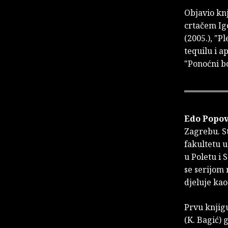
Objavio knj
crtačem Ig
(2005.), "P
tequilu i a
"Ponoćni bo
Edo Popov
Zagrebu. S
fakultetu u
u Poletu i 
se serijom 
djeluje ka
Prvu knjigu
(K. Bagić) 