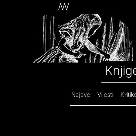
Knjig
Najave
Vijesti
Kritik