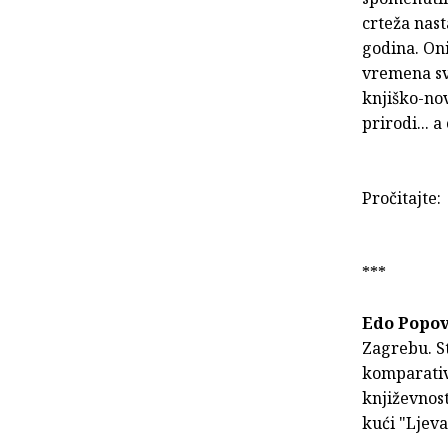
crteža nast
godina. Oni
vremena sv
knjiško-nov
prirodi... a
Pročitajte
***
Edo Popov
Zagrebu. S
komparativn
književnost
kući "Ljeva