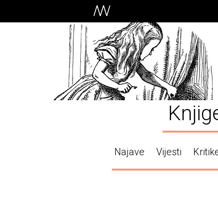
Knjig
Najave
Vijesti
Kritik