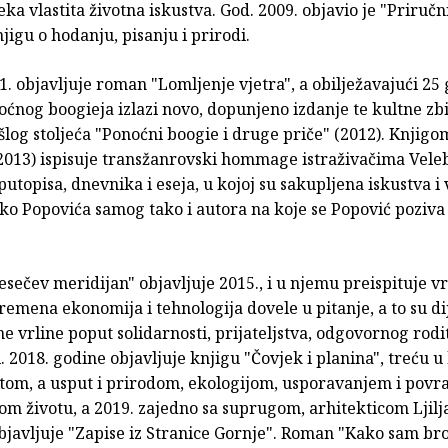
eka vlastita životna iskustva. God. 2009. objavio je "Priručn
jigu o hodanju, pisanju i prirodi.
. objavljuje roman "Lomljenje vjetra", a obilježavajući 25
ćnog boogieja izlazi novo, dopunjeno izdanje te kultne zb
log stoljeća "Ponoćni boogie i druge priče" (2012). Knjigo
2013) ispisuje transžanrovski hommage istraživačima Veleb
utopisa, dnevnika i eseja, u kojoj su sakupljena iskustva i
ko Popovića samog tako i autora na koje se Popović poziva 
ečev meridijan" objavljuje 2015., i u njemu preispituje vr
remena ekonomija i tehnologija dovele u pitanje, a to su d
e vrline poput solidarnosti, prijateljstva, odgovornog rodit
. 2018. godine objavljuje knjigu "Čovjek i planina", treću u 
itom, a usput i prirodom, ekologijom, usporavanjem i pov
om životu, a 2019. zajedno sa suprugom, arhitekticom Ljil
javljuje "Zapise iz Stranice Gornje". Roman "Kako sam bro