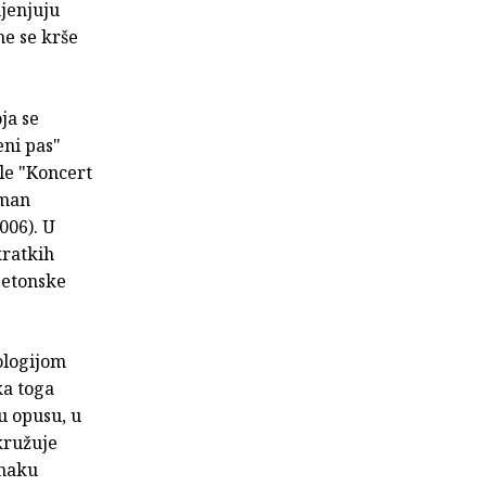
mjenjuju
me se krše
ja se
eni pas"
le "Koncert
oman
006). U
kratkih
Betonske
ologijom
ka toga
u opusu, u
kružuje
unaku