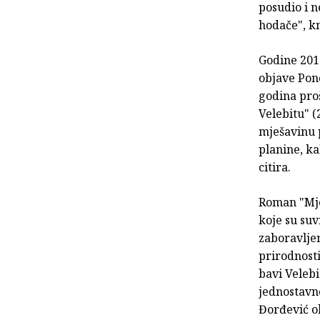
posudio i n
hodače", kn
Godine 2011
objave Pono
godina proš
Velebitu" (
mješavinu p
planine, ka
citira.
Roman "Mjes
koje su suv
zaboravljen
prirodnosti
bavi Veleb
jednostavn
Đorđević ob