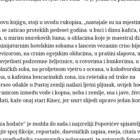
 ovu knjigu, stoji u uvodu rukopisa, „nastajale su na mjest
se zaticao proteklih pedeset godina: u buci i dimu kafića
, u mirisu smrekovih šuma, u oblacima koje je maestral di
 minijaturnim hotelskim sobama s lancem vezanim crno-bij
evizorom, na crnim egejskim oblucima, u prašini slapova, 
svjetlosti podzemne željeznice, u rovovima i bunkerima, u 
lničkih soba, na proljetnom vjetru s oceana, u kolodvorsk
a, u kafeima bescarinskih zona, iza rešetaka od trske na
see odakle u Pustoj zemlji nailazi ljetni pljusak, uvijek ho
nicom između vode i kopna, neba i zemlje, sna i jave, život
ati, kaže onaj stari Kinez, jer smrt slijedi upravo jedan ko
za hodače" je možda do sada i najzreliji Popovićev spisatel
jiv spoj fikcije, reportaže, dnevničkih zapisa, eseja, citata 
 prethodnika zagovornika polaganosti, te autorovih fotogra