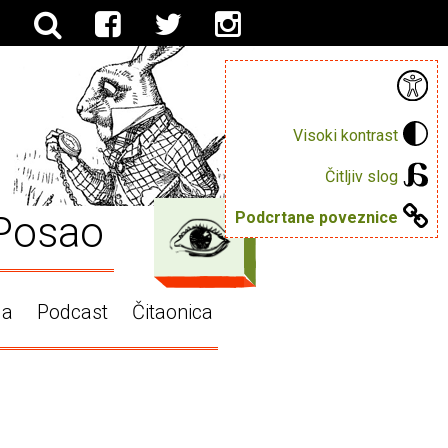
Visoki kontrast
Čitljiv slog
Posao
Podcrtane poveznice
ga
Podcast
Čitaonica