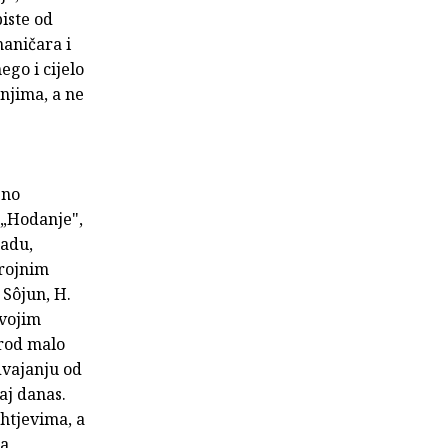
biste od
aničara i
go i cijelo
 njima, a ne
bno
„Hodanje",
radu,
brojnim
 Sôjun, H.
svojim
 rod malo
dvajanju od
aj danas.
ahtjevima, a
sa