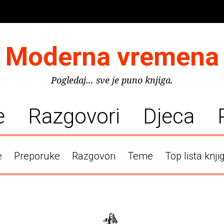
Moderna vremena
Pogledaj... sve je puno knjiga.
e
Razgovori
Djeca
e
Preporuke
Razgovori
Teme
Top lista knji