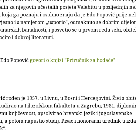
alih za njegovih učestalih posjeta Velebitu u posljednjih ne
 koja ga poznaju i osobno znaju da je Edo Popović prije ne
jesno i s namjerom „usporio", odmaknuo se dobrim dijelom
inarskih banalnosti, i posvetio se u prvom redu sebi, obitel
 očito i dobroj literaturi.
: Edo Popović
govori
o knjizi
"Priručnik za hodače"
ić
rođen je 1957. u Livnu, u Bosni i Hercegovini. Živi s obite
tudirao na Filozofskom fakultetu u Zagrebu; 1981. diplomi
u književnost, apsolvirao hrvatski jezik i jugoslavenske
i, a potom napustio studij. Pisac i honorarni urednik u izd
k".