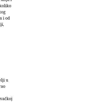
koliko
kog
 i od
ji,
lji u
rao
avačkoj