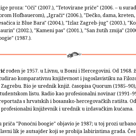
ige proza: "Oči" (2007.), "Tetovirane priče" (2006. – u surad
orom Hofbauerom), „Igrači“ (2006.), "Dečko, dama, kreten,
lesačica iz Blue Bara" (2004.), "Izlaz Zagreb-jug" (2003.), "K
paurin" (2002.), "Kameni pas" (2001.), "San žutih zmija" (2000
ogie" (1987.).
ić
rođen je 1957. u Livnu, u Bosni i Hercegovini. Od 1968. ž
tudirao komparativnu književnost i jugoslavistiku na Filo
 Zagrebu. Bio je urednik knjiž. časopisa Quorum (1985–90)
Studentskom listu. Radio kao profesionalni novinar (1991–9
reportaža s hrvatskih i bosansko-hercegovačkih ratišta. Od
o profesionalni književnik i urednik u izdavačkim kućama.
 priča "Ponoćni boogie" objavio je 1987; u toj prozi urban
glavni lik je autsajder koji se probija labirintima grada. Čes