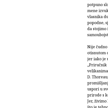
potpuno slo
mene izvuk
vlasnika du
popodne, sj
da stojimo 
samoubojst
Nije čudno 
otisnutom 
jer iako j
„Priručnik
velikanima 
D. Thoreau,
promišljanj
uspori u s
prirode s k
Jer, živimo
što je tehn