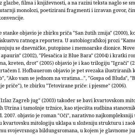
z glazbe, filma i književnosti, a na razini teksta naglo se s
nutarnji monolozi, poetizirani fragmenti i izravan govor, či
konvencije.
stanke objavio je zbirku priča "San žutih zmija" (2000), ko
 iskustvu ratnoga reportera. U autobiografskoj prozi "Kam
jenjuju se dnevničke, putopisne i memoarske dionice. Nove
i apaurin" (2002), "Plesačica iz Blue Bara" (2004) i kratki r
a, kreten, drot" (2005) objavio je i kao trilogiju "Igrači" (2
crtačem I. Hofbauerom objavio je pet svezaka ilustriranih 
b", "Ako vam se jednom na vratima...", "Gospa od Bluda", "
ije priče"), te zbirku "Tetovirane priče: i pjesme" (2006).
Izlaz Zagreb jug" (2003) također se bavi kvartovskom mit
 Utrina i tamošnje tržnice, kao stjecišta sudbina stanovni
d. 2007. objavio je roman "Oči", narativno najkompleksniji 
u kvartovsku mitologiju uklapa u složeniju strukturu i zao
rmu svojevrsnoga bildungsromana, u kojem je glavnome j