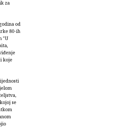
ik za
 godina od
irke 80-ih
m "U
ita,
 viđenje
i koje
ijednosti
ijelom
eljstva,
kojoj se
ratkom
janom
jio