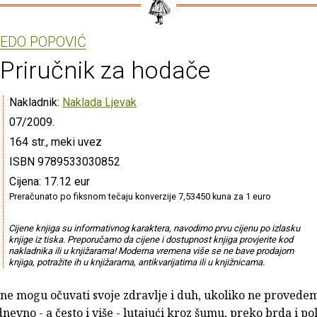
EDO POPOVIĆ
Priručnik za hodače
Nakladnik:
Naklada Ljevak
07/2009.
164 str., meki uvez
ISBN 9789533030852
Cijena: 17.12 eur
Preračunato po fiksnom tečaju konverzije 7,53450 kuna za 1 euro
Cijene knjiga su informativnog karaktera, navodimo prvu cijenu po izlasku
knjige iz tiska. Preporučamo da cijene i dostupnost knjiga provjerite kod
nakladnika ili u knjižarama! Moderna vremena više se ne bave prodajom
knjiga, potražite ih u knjižarama, antikvarijatima ili u knjižnicama.
 ne mogu očuvati svoje zdravlje i duh, ukoliko ne proved
 dnevno - a često i više - lutajući kroz šumu, preko brda i pol