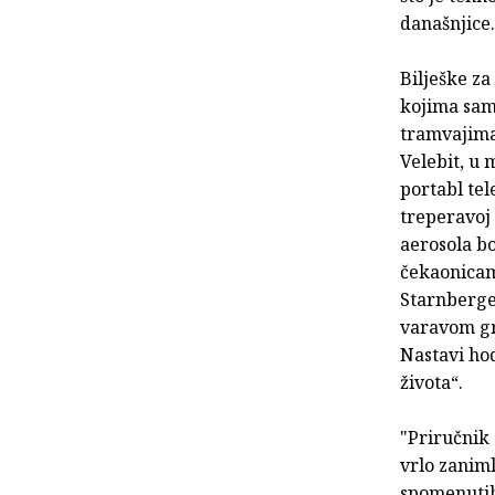
današnjice.
Bilješke za
kojima sam 
tramvajima
Velebit, u
portabl tel
treperavoj 
aerosola bo
čekaonicam
Starnberger
varavom gra
Nastavi hod
života“.
"Priručnik 
vrlo zaniml
spomenutih