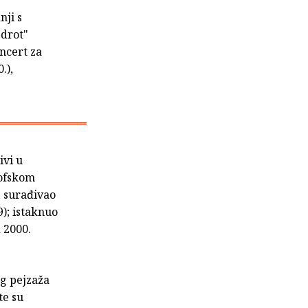
nji s
 drot"
oncert za
.),
ivi u
zofskom
, surađivao
9); istaknuo
 2000.
og pejzaža
te su