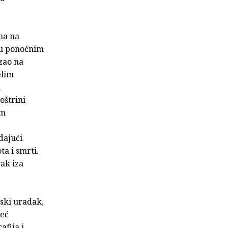
ima na
, u ponoćnim
zao na
elim
u
oštrini
im
dajući
a i smrti.
rak iza
jski uradak,
već
fija i