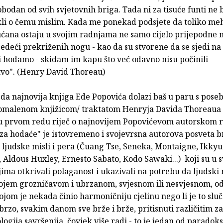
bodan od svih svjetovnih briga. Tada ni za tisuće funti ne 
li o čemu mislim. Kada me ponekad podsjete da toliko meh
ćana ostaju u svojim radnjama ne samo cijelo prijepodne ne
edeći prekriženih nogu - kao da su stvorene da se sjedi na
i hodamo - skidam im kapu što već odavno nisu počinili
vo". (Henry David Thoreau)
da najnovija knjiga Ede Popovića dolazi baš u paru s pose
omalenom knjižicom/ traktatom Henryja Davida Thoreaua 
e u prvom redu riječ o najnovijem Popovićevom autorskom 
 za hodaće" je istovremeno i svojevrsna autorova posveta 
ljudske misli i pera (Čuang Tse, Seneka, Montaigne, Ikkyu
 Aldous Huxley, Ernesto Sabato, Kodo Sawaki...) koji su u 
ima otkrivali polaganost i ukazivali na potrebu da ljudski
vojem grozničavom i ubrzanom, svjesnom ili nesvjesnom, o
ojom je nekada činio harmoničniju cjelinu nego li je to sluč
 brzo, svakim danom sve brže i brže, pritisnuti različitim z
ologija savršenija, čovjek više radi - to je jedan od paradok