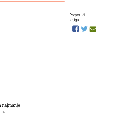
Preporuči
knjigu
em najmanje
ja,