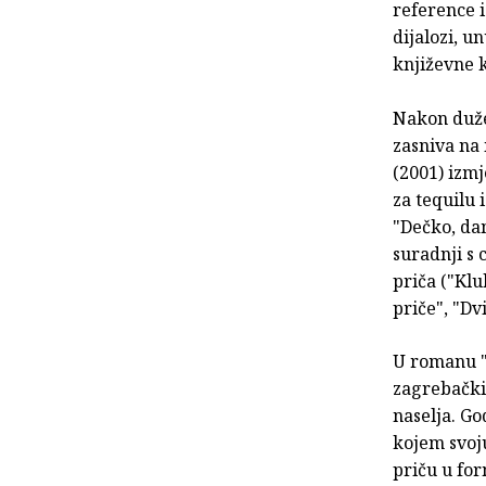
reference i
dijalozi, u
književne 
Nakon duže 
zasniva na
(2001) izm
za tequilu 
"Dečko, dam
suradnji s 
priča ("Klu
priče", "Dv
U romanu "
zagrebačkih
naselja. Go
kojem svoj
priču u fo