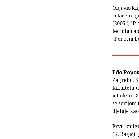
Objavio knj
crtačem Ig
(2005.), "P
tequilu i a
"Ponoćni bo
Edo Popov
Zagrebu. S
fakultetu u
u Poletu i 
se serijom 
djeluje ka
Prvu knjigu
(K. Bagić) 