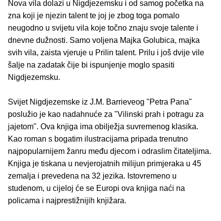
Nova vila dolazi u Nigdjezemsku i od samog početka na
zna koji je njezin talent te joj je zbog toga pomalo
neugodno u svijetu vila koje točno znaju svoje talente i
dnevne dužnosti. Samo voljena Majka Golubica, majka
svih vila, zaista vjeruje u Prilin talent. Prilu i još dvije vile
šalje na zadatak čije bi ispunjenje moglo spasiti
Nigdjezemsku.
Svijet Nigdjezemske iz J.M. Barrieveog "Petra Pana"
poslužio je kao nadahnuće za "Vilinski prah i potragu za
jajetom". Ova knjiga ima obilježja suvremenog klasika.
Kao roman s bogatim ilustracijama pripada trenutno
najpopularnijem žanru među djecom i odraslim čitateljima.
Knjiga je tiskana u nevjerojatnih milijun primjeraka u 45
zemalja i prevedena na 32 jezika. Istovremeno u
studenom, u cijeloj će se Europi ova knjiga naći na
policama i najprestižnijih knjižara.