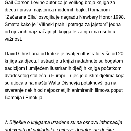
Gail Carson Levine autorica je velikog broja knjiga za
djecu i prava majstorica modernih bajki. Romanom
"Začarana Ella" osvojila je nagradu Newbery Honor 1998.
Smatra kako je "Vilinski prah i potraga za jajetom" jedna
od njezinih najznačajnijih knjiga te za nju ima osobitu
važnost.
David Christiana od kritike je hvaljen illustrator više od 20
knjiga za djecu. Ilustracije u knjizi nadahnute su bogatom
tradicijom i umijećem ilustriranih dječjih knjiga početkom
dvadesetog stoljeća u Europi – riječ je o istim djelima koja
su utjecala na maštu Walta Disneyja potaknuvši ga na
stvaranje nekih od najpoznatijih animiranih filmova poput
Bambija i Pinokija.
© Bilješke o knjigama izrađene su na osnovu informacija
dobivenih od nakladnika i njihove dodatne uredničke