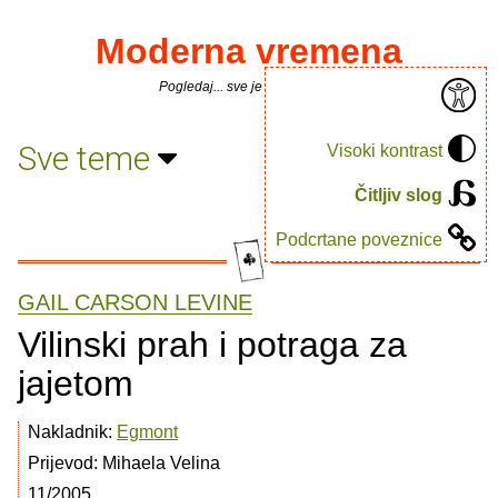
Moderna vremena
Pogledaj... sve je puno knjiga.
Sve teme
Visoki kontrast
Čitljiv slog
Podcrtane poveznice
GAIL CARSON LEVINE
Vilinski prah i potraga za
jajetom
Nakladnik:
Egmont
Prijevod: Mihaela Velina
11/2005.