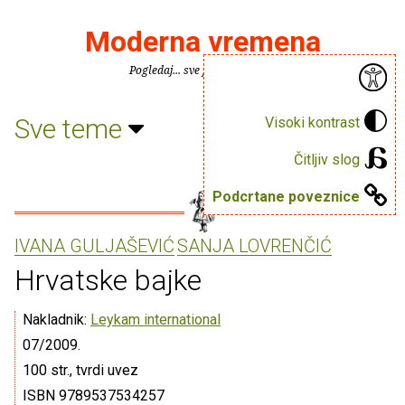
Moderna vremena
Pogledaj... sve je puno knjiga.
Sve teme
Visoki kontrast
Čitljiv slog
Podcrtane poveznice
IVANA GULJAŠEVIĆ
SANJA LOVRENČIĆ
Hrvatske bajke
Nakladnik:
Leykam international
07/2009.
100 str., tvrdi uvez
ISBN 9789537534257