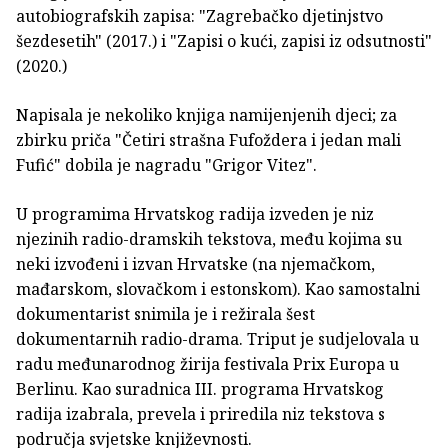
autobiografskih zapisa: "Zagrebačko djetinjstvo
šezdesetih" (2017.) i "Zapisi o kući, zapisi iz odsutnosti"
(2020.)
Napisala je nekoliko knjiga namijenjenih djeci; za
zbirku priča "Četiri strašna Fufoždera i jedan mali
Fufić" dobila je nagradu "Grigor Vitez".
U programima Hrvatskog radija izveden je niz
njezinih radio-dramskih tekstova, među kojima su
neki izvođeni i izvan Hrvatske (na njemačkom,
mađarskom, slovačkom i estonskom). Kao samostalni
dokumentarist snimila je i režirala šest
dokumentarnih radio-drama. Triput je sudjelovala u
radu međunarodnog žirija festivala Prix Europa u
Berlinu. Kao suradnica III. programa Hrvatskog
radija izabrala, prevela i priredila niz tekstova s
područja svjetske književnosti.