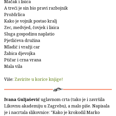
Mačak i lisica
A treći je sin bio pravi razbojnik
Proždrlica
Kako je vojnik postao kralj
Zec, medvjed, čovjek i lisica
Sluga gospodinu naplatio
Pjetlićeva družina
Mladić i vražji car
Žabica djevojka
Ptičar i crna vrana
Mala vila
Više:
Zavirite u korice knjige!
Ivana Guljašević
uglavnom crta (tako je i završila
Likovnu akademiju u Zagrebu), a malo piše. Napisala
je i nacrtala slikovnice: "Kako je krokodil Marko