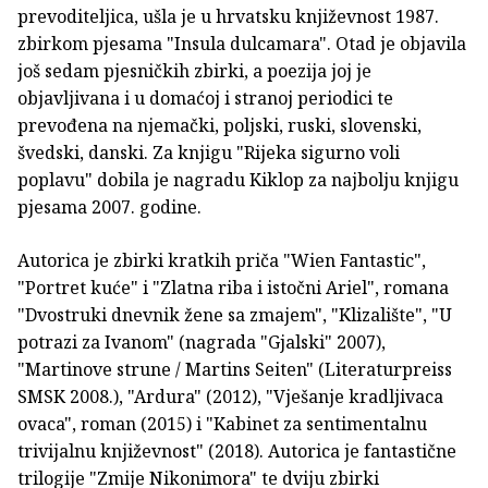
prevoditeljica, ušla je u hrvatsku književnost 1987.
zbirkom pjesama "Insula dulcamara". Otad je objavila
još sedam pjesničkih zbirki, a poezija joj je
objavljivana i u domaćoj i stranoj periodici te
prevođena na njemački, poljski, ruski, slovenski,
švedski, danski. Za knjigu "Rijeka sigurno voli
poplavu" dobila je nagradu Kiklop za najbolju knjigu
pjesama 2007. godine.
Autorica je zbirki kratkih priča "Wien Fantastic",
"Portret kuće" i "Zlatna riba i istočni Ariel", romana
"Dvostruki dnevnik žene sa zmajem", "Klizalište", "U
potrazi za Ivanom" (nagrada "Gjalski" 2007),
"Martinove strune / Martins Seiten" (Literaturpreiss
SMSK 2008.), "Ardura" (2012), "Vješanje kradljivaca
ovaca", roman (2015) i "Kabinet za sentimentalnu
trivijalnu književnost" (2018). Autorica je fantastične
trilogije "Zmije Nikonimora" te dviju zbirki