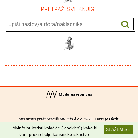
– PRETRAŽI SVE KNJIGE –
Moderna vremena
Sva prava pridržana © MV Info d.o.o. 2026. • Kriv je
Fiktiv
Mvinfo.hr koristi kolačiće („cookies“) kako bi
SLAŽEM SE
O nama
•
Pomoć
•
Uvjeti korištenja
•
RSS kanali
vam pružio bolje korisničko iskustvo.