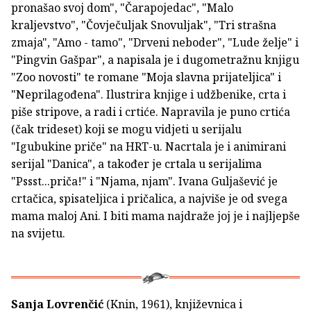
pronašao svoj dom", "Čarapojedac", "Malo
kraljevstvo", "Čovječuljak Snovuljak", "Tri strašna
zmaja", "Amo - tamo", "Drveni neboder", "Lude želje" i
"Pingvin Gašpar", a napisala je i dugometražnu knjigu
"Zoo novosti" te romane "Moja slavna prijateljica" i
"Neprilagođena". Ilustrira knjige i udžbenike, crta i
piše stripove, a radi i crtiće. Napravila je puno crtića
(čak trideset) koji se mogu vidjeti u serijalu
"Igubukine priče" na HRT-u. Nacrtala je i animirani
serijal "Danica", a također je crtala u serijalima
"Pssst...priča!" i "Njama, njam". Ivana Guljašević je
crtačica, spisateljica i pričalica, a najviše je od svega
mama maloj Ani. I biti mama najdraže joj je i najljepše
na svijetu.
Sanja Lovrenčić
(Knin, 1961), književnica i