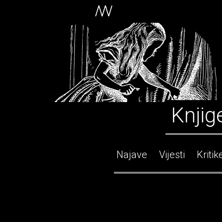
Knjig
Najave
Vijesti
Kritik