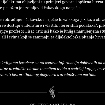
 dijalektima objavljeni su primjeri govora i opširna literat
e priložen je i zemljovid čakavskoga narječja.
jizi obrađujem čakavsko narječje hrvatskoga jezika, a obra
sve dostupne literature i vlastitih terenskih podataka", piš
jige profesor Lisac, ističući kako je knjiga namijenjena s
, ali i svima koji se zanimaju za dijalektološka pitanja hrv
o knjigama izrađene su na osnovu informacija dobivenih od 
atne uredničke obrade temeljem uvida u sadržaj knjige, te s
enositi bez prethodnog dogovora s uredništvom portala.