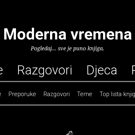
Moderna vremena
Pogledaj... sve je puno knjiga.
e
Razgovori
Djeca
e
Preporuke
Razgovori
Teme
Top lista knji