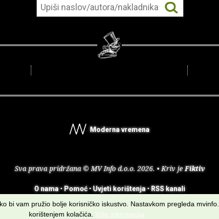
Moderna vremena
Sva prava pridržana © MV Info d.o.o. 2026. • Kriv je
Fiktiv
O nama
•
Pomoć
•
Uvjeti korištenja
•
RSS kanali
kako bi vam pružio bolje korisničko iskustvo. Nastavkom pregleda mvinfo.
korištenjem kolačića.
Više informacija