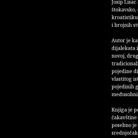
Josip Lisac
štokavsko, 
kroatistiku
i brojnih s
Autor je ka
dijalekata 
novoj, drug
tradicional
pojedine di
vlastitog i
pojedinih 
međusobnim
Knjiga je p
čakavštine 
posebno je 
srednjočak