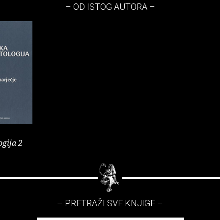
– OD ISTOG AUTORA –
ogija 2
– PRETRAŽI SVE KNJIGE –