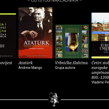
– OD ISTOG NAKLADNIKA –
povijest
Atatürk
Vrbnička žlahtina
Četiri sto
europske
Andrew Mango
Grupa autora
umjetnost
800.-1200
Vladimir Pe