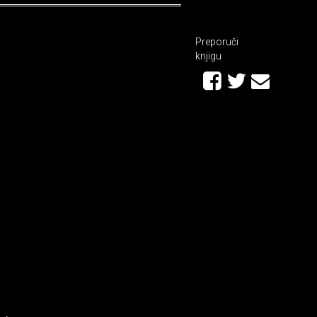
Preporuči
knjigu