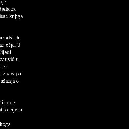
uje
djela za
isac knjiga
hrvatskih
arječja. U
lijedi
ov uvid u
re i
h značajki
pažanja o
stiranje
fikacije, a
akoga