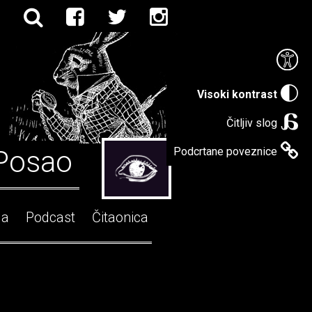
Visoki kontrast
Čitljiv slog
Posao
Podcrtane poveznice
ga
Podcast
Čitaonica