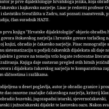
 autor je prve dijalektologije hrvatskoga jezika, koja obrađ
čakavsko i kajkavsko narječje. Lisac je redoviti profesor O
 i slavistiku Sveučilišta u Zadru, naš poznati znanstvenik, p
tudija, član suradnik HAZU.
o prvu knjigu "Hrvatske dijalektologije" objavio obradbu 
i govora štokavskog narječja i hrvatske govore torlačkog n
oj knjizi
,
obradio je čakavsko narječje. Pisac monografije s
nu sistematizaciju u podjeli čakavskih dijalekata ali daje n
jalekte i govore na temelju vrlo bogate referentne literatu
straživanja. Knjiga daje sustavan pregled svih bitnih jezični
govora i dijalekata čakavskog narječja te komparativna za
 sličnostima i razlikama.
odijeljena u deset poglavlja, autor je obradio granice i pro
te dao osnovne značajke čakavskoga narječja, kriterij klasi
obradio buzetski, jugozapadni istarski, sjevernočakavski,
avski i južnočakavski dijalekt te lastovsku oazu. Nakon sv