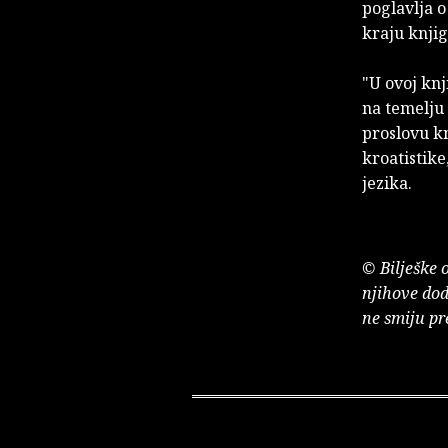
poglavlja o
kraju knjig
"U ovoj kn
na temelju 
proslovu kn
kroatistike
jezika.
© Bilješke 
njihove dod
ne smiju pr