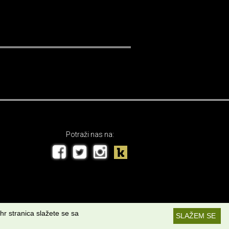
Potraži nas na:
hr stranica slažete se sa
SLAŽEM SE