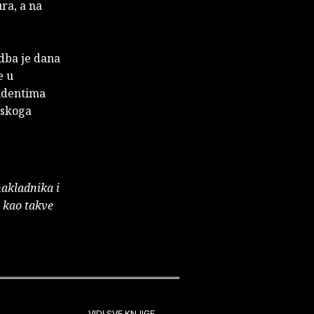
ura, a na
dba je dana
e u
tudentima
atskoga
nakladnika i
e kao takve
VIDI SVE KNJIGE