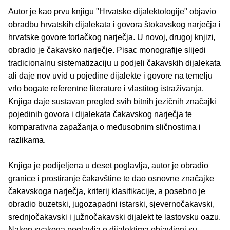
Autor je kao prvu knjigu "Hrvatske dijalektologije" objavio
obradbu hrvatskih dijalekata i govora štokavskog narječja i
hrvatske govore torlačkog narječja. U novoj, drugoj knjizi
,
obradio je čakavsko narječje. Pisac monografije slijedi
tradicionalnu sistematizaciju u podjeli čakavskih dijalekata
ali daje nov uvid u pojedine dijalekte i govore na temelju
vrlo bogate referentne literature i vlastitog istraživanja.
Knjiga daje sustavan pregled svih bitnih jezičnih značajki
pojedinih govora i dijalekata čakavskog narječja te
komparativna zapažanja o međusobnim sličnostima i
razlikama.
Knjiga je podijeljena u deset poglavlja, autor je obradio
granice i prostiranje čakavštine te dao osnovne značajke
čakavskoga narječja, kriterij klasifikacije, a posebno je
obradio buzetski, jugozapadni istarski, sjevernočakavski,
srednjočakavski i južnočakavski dijalekt te lastovsku oazu.
Nakon svakoga poglavlja o dijalektima objavljeni su