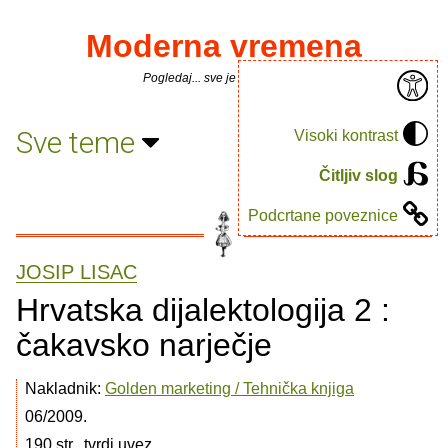
Moderna vremena
Pogledaj... sve je puno knjiga.
Sve teme
Visoki kontrast
Čitljiv slog
Podcrtane poveznice
JOSIP LISAC
Hrvatska dijalektologija 2 :
čakavsko narječje
Nakladnik:
Golden marketing / Tehnička knjiga
06/2009.
190 str., tvrdi uvez