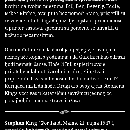
broju i na svojim mjestima. Bill, Ben, Beverly, Eddie,
Mike i Ritchie, ovaj puta bez pomoći Stana, prisjetili su
se većine bitnih događaja iz djetinjstva i premda nisu
u punom sastavu, spremni su ponovno se uhvatiti u
koštac s nezamislivim.
Ono međutim zna da čarolija dječjeg vjerovanja u
nemoguće kopni s godinama i da Gubitnici kao odrasli
ljudi nemaju šanse. Hoće li Bill uspjeti u svoje
prijatelje udahnuti čarobni prah djetinjstva i
pripremiti ih za sudbonosnu borbu na život i smrt?
Kornjača misli da hoće. Drugi dio ovog djela Stephena
Kinga vodi vas u katarzičnu završnicu jednog od
ponajboljih romana strave i užasa.
Stephen King
( Portland, Maine, 21. rujna 1947.),