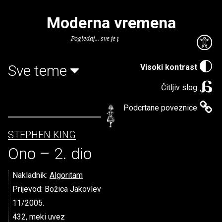
Moderna vremena
Pogledaj... sve je puno knjiga.
Sve teme
Visoki kontrast
Čitljiv slog
Podcrtane poveznice
STEPHEN KING
Ono – 2. dio
Nakladnik:
Algoritam
Prijevod: Božica Jakovlev
11/2005.
432, meki uvez