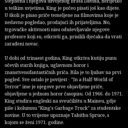
Stephena i njegova usvojenog brata Davida, nerijetko
u teškim uvjetima. King je počeo pisati još kao dijete.
U školi je pisao priče temeljene na filmovima koje je
nedavno pogledao, prodajući ih prijateljima. No,
trgovačke aktivnosti nisu oduševljavale njegove
profesore koji su, otkrivši ga, prisilili dječaka da vrati
zarađeni novac.
U dobi od trinaest godina, King otkriva kutiju punu
očevih starih knjiga, uglavnom horor i
znanstvenofantastičnih priča. Bila je to ljubav na prvi
pogled. Sve ostalo je povijest - "In a Half-World of
Terror" ime je njegove prve objavljene priče,
objavljene u jednom horor časopisu. Od 1966. do 1971.
King studira engleski na sveučilištu u Maineu, gdje
piše i kolumnu "King's Garbage Truck" za studentske
novine. U to vrijeme upoznaje Tabithu Spruce, s
kojom se ženi 1971. godine.