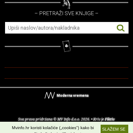
– PRETRAŽI SVE KNJIGE –
Moderna vremena
Sva prava pridržana © MV Info d.o.o. 2026. • Kriv je
Fiktiv
Mvinfo.hr koristi kolačiće („cookies“) kako bi
SLAŽEM SE
O nama
•
Pomoć
•
Uvjeti korištenja
•
RSS kanali