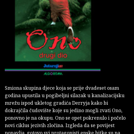
Smiona skupina djece koja se prije dvadeset osam
godina upustila u pogibeljni silazak u kanalizacijsku
mrežu ispod ukletog gradića Derryja kako bi
dokrajčila čudovište koje su jedino mogli zvati Ono,
ponovno je na okupu. Ono se opet pokrenulo i počelo
novi ciklus jezivih zločina. Izgleda da se povijest
ponavlja, gotovo svi protagonisti epske bitke su na