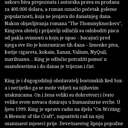
uskoro biva prepoznata i autorska prava su prodana
za 400.000 dolara, a roman označio početak goleme
popularnosti, koja ne jenjava do današnjeg dana.
Nakon objavljivanja romana "The Thommyknockers",
Kingova obitelj i prijatelji odlučili su osloboditi pisca
od pakla ovisnosti u koju je upao – bacajući pred
njega sve što je konzumirao tih dana – limenke piva,
kutije cigareta, kokain, Xanax, Valium, NyQuil,
marihuanu… King je odlučio potražiti pomoć u
osamdesetima i do danas je trijezan i čist.
King je i dugogodišnji obožavatelj bostonskih Red Sox-
a i nerijetko ga se može vidjeti na njihovim
utakmicama. On i žena veliki su dobrotvori i često
velike svote novaca doniraju u humanitarne svrhe. U
ljeto 1999. King je upravo radio na djelu "On Writing:
A Memoir of the Craft", napustivši rad na njoj
osamnaest mjeseci prije. Devetnaestog lipnja popodne