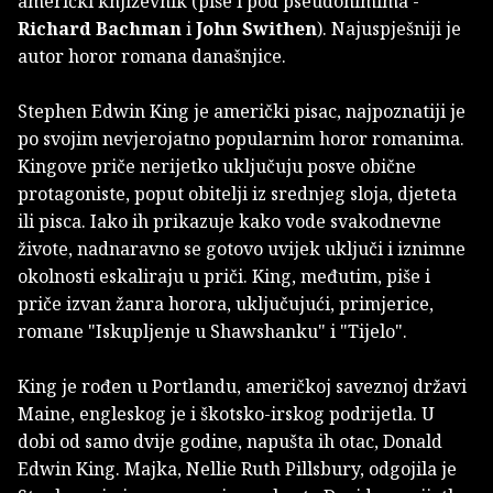
američki književnik (piše i pod pseudonimima -
Richard Bachman
i
John Swithen
). Najuspješniji je
autor horor romana današnjice.
Stephen Edwin King je američki pisac, najpoznatiji je
po svojim nevjerojatno popularnim horor romanima.
Kingove priče nerijetko uključuju posve obične
protagoniste, poput obitelji iz srednjeg sloja, djeteta
ili pisca. Iako ih prikazuje kako vode svakodnevne
živote, nadnaravno se gotovo uvijek uključi i iznimne
okolnosti eskaliraju u priči. King, međutim, piše i
priče izvan žanra horora, uključujući, primjerice,
romane "Iskupljenje u Shawshanku" i "Tijelo".
King je rođen u Portlandu, američkoj saveznoj državi
Maine, engleskog je i škotsko-irskog podrijetla. U
dobi od samo dvije godine, napušta ih otac, Donald
Edwin King. Majka, Nellie Ruth Pillsbury, odgojila je