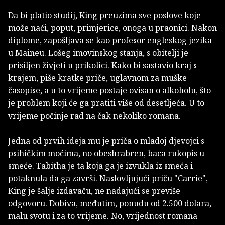
Da bi platio studij, King preuzima sve poslove koje
može naći, poput, primjerice, onoga u praonici. Nakon
diplome, zapošljava se kao profesor engleskog jezika
u Maineu. Lošeg imovinskog stanja, s obitelji je
prisiljen živjeti u prikolici. Kako bi sastavio kraj s
krajem, piše kratke priče, uglavnom za muške
časopise, a u to vrijeme postaje ovisan o alkoholu, što
je problem koji će ga pratiti više od desetljeća. U to
vrijeme počinje rad na čak nekoliko romana.
Jedna od prvih ideja mu je priča o mladoj djevojci s
psihičkim moćima, no obeshrabren, baca rukopis u
smeće. Tabitha je ta koja ga je izvukla iz smeća i
potaknula da ga završi. Naslovljujući priču "Carrie",
King je šalje izdavaču, ne nadajući se previše
odgovoru. Dobiva, međutim, ponudu od 2.500 dolara,
malu svotu i za to vrijeme. No, vrijednost romana