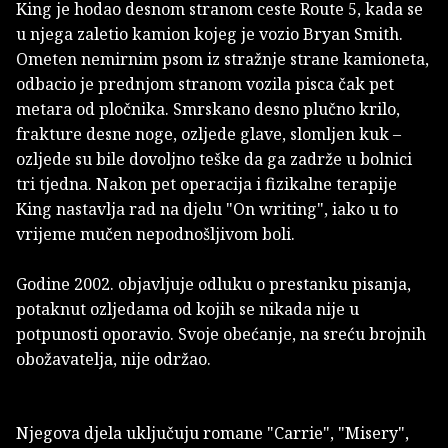
King je hodao desnom stranom ceste Route 5, kada se
u njega zaletio kamion kojeg je vozio Bryan Smith.
Ometen nemirnim psom iz stražnje strane kamioneta,
odbacio je prednjom stranom vozila pisca čak pet
metara od pločnika. Smrskano desno plučno krilo,
frakture desne noge, ozljede glave, slomljen kuk –
ozljede su bile dovoljno teške da ga zadrže u bolnici
tri tjedna. Nakon pet operacija i fizikalne terapije
King nastavlja rad na djelu "On writing", iako u to
vrijeme mučen nepodnošljivom boli.
Godine 2002. objavljuje odluku o prestanku pisanja,
potaknut ozljedama od kojih se nikada nije u
potpunosti oporavio. Svoje obećanje, na sreću brojnih
obožavatelja, nije održao.
Njegova djela uključuju romane "Carrie", "Misery",