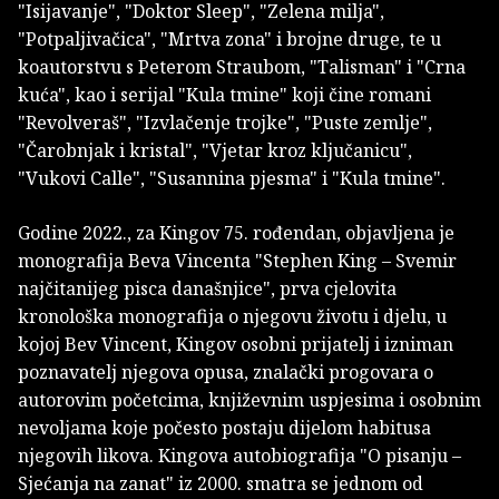
"Isijavanje", "Doktor Sleep", "Zelena milja",
"Potpaljivačica", "Mrtva zona" i brojne druge, te u
koautorstvu s Peterom Straubom, "Talisman" i "Crna
kuća", kao i serijal "Kula tmine" koji čine romani
"Revolveraš", "Izvlačenje trojke", "Puste zemlje",
"Čarobnjak i kristal", "Vjetar kroz ključanicu",
"Vukovi Calle", "Susannina pjesma" i "Kula tmine".
Godine 2022., za Kingov 75. rođendan, objavljena je
monografija Beva Vincenta "Stephen King – Svemir
najčitanijeg pisca današnjice", prva cjelovita
kronološka monografija o njegovu životu i djelu, u
kojoj Bev Vincent, Kingov osobni prijatelj i izniman
poznavatelj njegova opusa, znalački progovara o
autorovim početcima, književnim uspjesima i osobnim
nevoljama koje počesto postaju dijelom habitusa
njegovih likova. Kingova autobiografija "O pisanju –
Sjećanja na zanat" iz 2000. smatra se jednom od