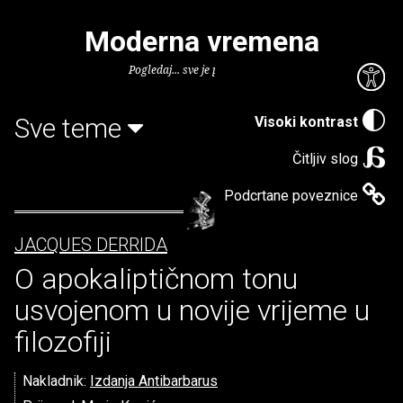
Moderna vremena
Pogledaj... sve je puno knjiga.
Sve teme
Visoki kontrast
Čitljiv slog
Podcrtane poveznice
JACQUES DERRIDA
O apokaliptičnom tonu
usvojenom u novije vrijeme u
filozofiji
Nakladnik:
Izdanja Antibarbarus