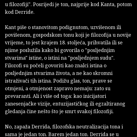
u filozofiji". Posrijedi je ton, najprije kod Kanta, potom
kod Derride.
Kant piše o stanovitom podignutom, uzvišenom ili
povišenom, gospodskom tonu koji je filozofija u novije
vrijeme, to jest krajem 18. stoljeća, prihvatila ili se
njime poslužila kako bi govorila o "posljednjim
stvarima" istine, o istini na "posljednjem sudu".
Filozofi su počeli govoriti kao znalci istina o
posljednjim stvarima života, a ne kao skromni
istraživači tih istina. Podižu glas, ton, prave se
otmjeni, a otmjenost zapravo nemaju: zato su
prevaranti. Ali i više od toga: kao inicijatori
zanesenjačke vizije, entuzijastičkog ili egzaltiranog
gledanja čine nešto što je smrt svakoj filozofiji.
No, zapaža Derrida, filozofska neutralizacija tona i
sama je jedan ton. Barem jedan ton. Derrida se u