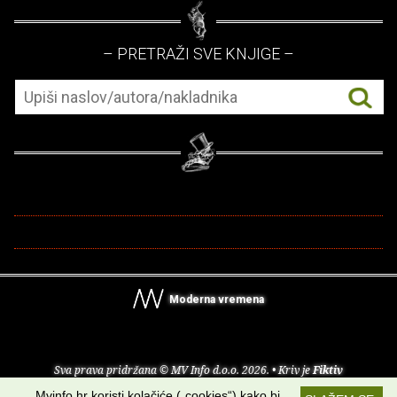
– PRETRAŽI SVE KNJIGE –
Moderna vremena
Sva prava pridržana © MV Info d.o.o. 2026. • Kriv je
Fiktiv
Mvinfo.hr koristi kolačiće („cookies“) kako bi