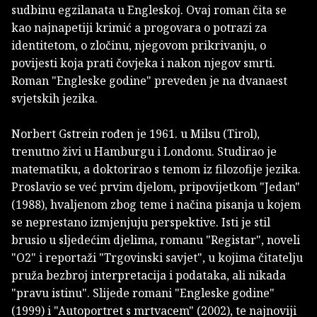
sudbinu egzilanata u Engleskoj. Ovaj roman čita se
kao najnapetiji krimić a progovara o potrazi za
identitetom, o zločinu, njegovom prikrivanju, o
povijesti koja prati čovjeka i nakon njegov smrti.
Roman "Engleske godine" preveden je na dvanaest
svjetskih jezika.
Norbert Gstrein rođen je 1961. u Milsu (Tirol),
trenutno živi u Hamburgu i Londonu. Studirao je
matematiku, a doktorirao s temom iz filozofije jezika.
Proslavio se već prvim djelom, pripovijetkom "Jedan"
(1988), hvaljenom zbog teme i načina pisanja u kojem
se neprestano izmjenjuju perspektive. Isti je stil
brusio u sljedećim djelima, romanu "Registar", noveli
"O2" i reportaži "Trgovinski savjet", u kojima čitatelju
pruža bezbroj interpretacija i podataka, ali nikada
"pravu istinu". Slijede romani "Engleske godine"
(1999) i "Autoportret s mrtvacem" (2002), te najnoviji