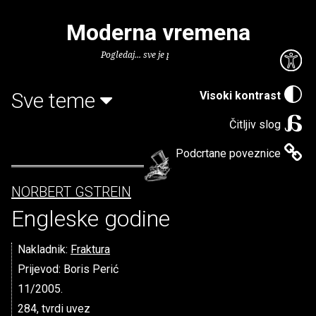
Moderna vremena
Pogledaj... sve je puno knjiga.
Sve teme
Visoki kontrast
Čitljiv slog
Podcrtane poveznice
NORBERT GSTREIN
Engleske godine
Nakladnik:
Fraktura
Prijevod: Boris Perić
11/2005.
284, tvrdi uvez