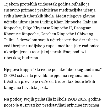
Tijekom proteklih tridesetak godina Mihajlo je
sustavno primao i prakticirao meditacijska učenja
svih glavnih tibetskih škola. Među njegove glavne
učitelje ubrajaju se Luding Khen Rinpoche, Rabjam
Rinpoche, Dilgo Khyentse Rinpoche II, Dzongsar
Khyentse Rinpoche, Garchen Rinpoche i Chiwang
Tulku. S dozvolom svojih učitelja već dva desetljeća
vodi brojne studijske grupe i meditacijske radionice
ukorijenjene u teorijskoj i praktičnoj podlozi
tibetskog budizma.
Njegova knjiga "Skrivene poruke tibetskog budizma"
(2009.) ostvarila je veliki uspjeh na regionalnom
tržištu, a preveo je i više od tridesetak budističkih
knjiga na hrvatski jezik.
Na poticaj svojih prijatelja iz škole ISOD 2015. godine
počeo je u Hrvatskoj predstavljati principe izvornog