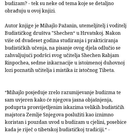
budizam? - tek su neke od tema koje se detaljno
obrađuju u ovoj knjizi.
Autor knjige je Mihajlo Pažanin, utemeljitelj i voditelj
Budističkog društva "Shechen“ u Hrvatskoj. Nakon
više od dvadeset godina studiranja i prakticiranja
budističkih učenja, na pisanje ovog djela odlučio se
zahvaljujući podršci svog učitelja Shechen Rabjam
Rinpochea, sedme inkarnacije u istoimenoj duhovnoj
lozi poznatih učitelja i mistika iz istočnog Tibeta.
“Mihajlo posjeduje zrelo razumijevanje budizma te
sam uvjeren kako će njegova jasna objašnjenja,
poduprta prosvijetljenim iskazima velikih budističih
majstora Zemlje Snjegova poslužiti kao iznimno
koristan i pouzdan uvod u budizam u cjelini, posebice
kada je riječ o tibetskoj budističkoj tradiciji.“ -