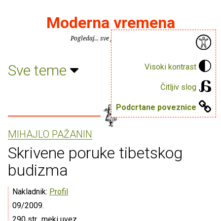
Moderna vremena
Pogledaj... sve je puno knjiga.
Sve teme
Visoki kontrast
Čitljiv slog
Podcrtane poveznice
MIHAJLO PAŽANIN
Skrivene poruke tibetskog
budizma
Nakladnik:
Profil
09/2009.
290 str., meki uvez