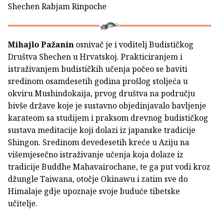
Shechen Rabjam Rinpoche
Mihajlo Pažanin
osnivač je i voditelj Budističkog
Društva Shechen u Hrvatskoj. Prakticiranjem i
istraživanjem budističkih učenja počeo se baviti
sredinom osamdesetih godina prošlog stoljeća u
okviru Mushindokaija, prvog društva na području
bivše države koje je sustavno objedinjavalo bavljenje
karateom sa studijem i praksom drevnog budističkog
sustava meditacije koji dolazi iz japanske tradicije
Shingon. Sredinom devedesetih kreće u Aziju na
višemjesečno istraživanje učenja koja dolaze iz
tradicije Buddhe Mahavairochane, te ga put vodi kroz
džungle Taiwana, otočje Okinawu i zatim sve do
Himalaje gdje upoznaje svoje buduće tibetske
učitelje.