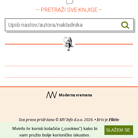
– PRETRAŽI SVE KNJIGE –
Moderna vremena
Sva prava pridržana © MV Info d.o.o. 2026. • Kriv je
Fiktiv
Mvinfo.hr koristi kolačiće („cookies“) kako bi
SLAŽEM SE
O nama
•
Pomoć
•
Uvjeti korištenja
•
RSS kanali
vam pružio bolje korisničko iskustvo.