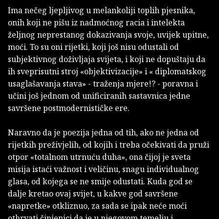
Ima nečeg ljepljivog u melankoliji toplih pjesnika,
onih koji ne pišu iz nadmoćnog racia i intelekta
željnog neprestanog dokazivanja svoje, uvijek upitne,
moći. To su oni rijetki, koji još nisu odustali od
subjektivnog doživljaja svijeta, i koji ne dopuštaju da
ih sveprisutni stroj «objektivizacije» i « diplomatskog
usaglašavanja stava» - traženja mjere!? - poravna i
učini još jednom od unificiranih sastavnica jedne
savršene postmodernističke ere.
Naravno da je poezija jedna od tih, ako ne jedna od
rijetkih preživjelih, od kojih i treba očekivati da pruži
otpor «totalnom utrnuću duha», ona čijoj je sveta
misija istaći važnost i veličinu, snagu individualnog
glasa, od kojega se ne smije odustati. Kuda god se
dalje kretao ovaj svijet, u kakve god savršene
«napretke» otkliznuo, za sada se ipak neće moći
othrvati činjenici da je u njegovom temelju i