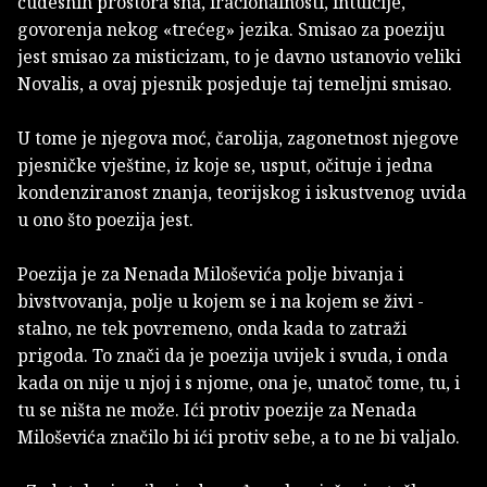
čudesnih prostora sna, iracionalnosti, intuicije,
govorenja nekog «trećeg» jezika. Smisao za poeziju
jest smisao za misticizam, to je davno ustanovio veliki
Novalis, a ovaj pjesnik posjeduje taj temeljni smisao.
U tome je njegova moć, čarolija, zagonetnost njegove
pjesničke vještine, iz koje se, usput, očituje i jedna
kondenziranost znanja, teorijskog i iskustvenog uvida
u ono što poezija jest.
Poezija je za Nenada Miloševića polje bivanja i
bivstvovanja, polje u kojem se i na kojem se živi -
stalno, ne tek povremeno, onda kada to zatraži
prigoda. To znači da je poezija uvijek i svuda, i onda
kada on nije u njoj i s njome, ona je, unatoč tome, tu, i
tu se ništa ne može. Ići protiv poezije za Nenada
Miloševića značilo bi ići protiv sebe, a to ne bi valjalo.