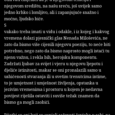
njegovom središtu, na našu sreću, još uvijek samo
jedno krhko i lomljivo, ali i zapanjujuće snažno i
moćno, ljudsko biće.
S
vakako treba imati u vidu i odakle, i iz kojeg i kakvog
vremena dolazi pjesnički glas Nenada Miloševića, ne
zato da bismo više cijenili njegovu poeziju, to neće biti
potrebno, nego zato da bismo naprosto mogli istaći tu
njenu važnu, i rekla bih, herojsku komponentu.
Zadržati ljubav za svijet i vjeru u njegovu ljepotu i
djeliće istinitosti, makar se oni pronalazili samo u
ushićenosti stvaranja ili u svetim trenutcima intime,
to je umjetnost i umješnost življenja, opstanka u
jezivim vremenima i prostoru u kojem je nedavna
povijest riješila ostaviti i suviše težak znamen da
bismo ga mogli zaobići.
Rijetki su oni koji su uspjeli sačuvati čovjeka u sebi, pa