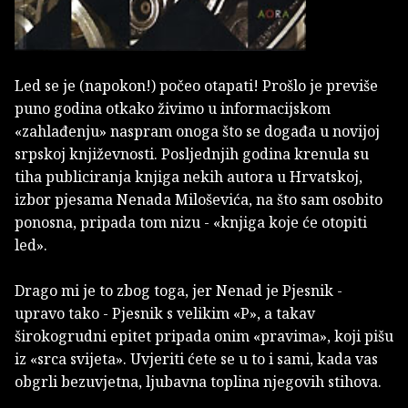
Led se je (napokon!) počeo otapati! Prošlo je previše
puno godina otkako živimo u informacijskom
«zahlađenju» naspram onoga što se događa u novijoj
srpskoj književnosti. Posljednjih godina krenula su
tiha publiciranja knjiga nekih autora u Hrvatskoj,
izbor pjesama Nenada Miloševića, na što sam osobito
ponosna, pripada tom nizu - «knjiga koje će otopiti
led».
Drago mi je to zbog toga, jer Nenad je Pjesnik -
upravo tako - Pjesnik s velikim «P», a takav
širokogrudni epitet pripada onim «pravima», koji pišu
iz «srca svijeta». Uvjeriti ćete se u to i sami, kada vas
obgrli bezuvjetna, ljubavna toplina njegovih stihova.