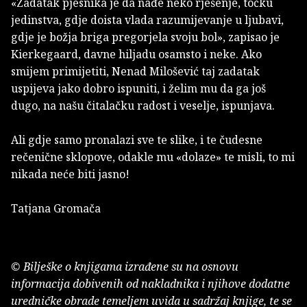
«Zadatak pjesnika je da nađe neko rješenje, točku
jedinstva, gdje doista vlada razumijevanje u ljubavi,
gdje je božja briga pregorjela svoju bol», zapisao je
Kierkegaard, davne hiljadu osamsto i neke. Ako
smijem primijetiti, Nenad Milošević taj zadatak
uspijeva jako dobro ispuniti, i želim mu da ga još
dugo, na našu čitalačku radost i veselje, ispunjava.
Ali gdje samo pronalazi sve te slike, i te čudesne
rečenične sklopove, odakle mu «dolaze» te misli, to mi
nikada neće biti jasno!
Tatjana Gromača
© Bilješke o knjigama izrađene su na osnovu
informacija dobivenih od nakladnika i njihove dodatne
uredničke obrade temeljem uvida u sadržaj knjige, te se