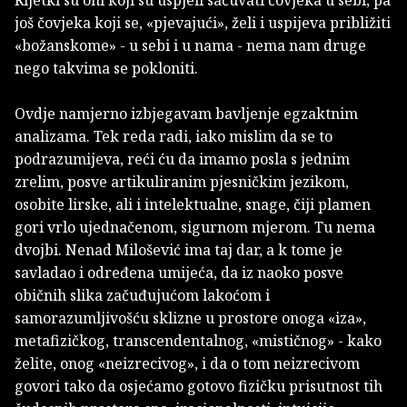
još čovjeka koji se, «pjevajući», želi i uspijeva približiti
«božanskome» - u sebi i u nama - nema nam druge
nego takvima se pokloniti.
Ovdje namjerno izbjegavam bavljenje egzaktnim
analizama. Tek reda radi, iako mislim da se to
podrazumijeva, reći ću da imamo posla s jednim
zrelim, posve artikuliranim pjesničkim jezikom,
osobite lirske, ali i intelektualne, snage, čiji plamen
gori vrlo ujednačenom, sigurnom mjerom. Tu nema
dvojbi. Nenad Milošević ima taj dar, a k tome je
savladao i određena umijeća, da iz naoko posve
običnih slika začuđujućom lakoćom i
samorazumljivošću sklizne u prostore onoga «iza»,
metafizičkog, transcendentalnog, «mističnog» - kako
želite, onog «neizrecivog», i da o tom neizrecivom
govori tako da osjećamo gotovo fizičku prisutnost tih