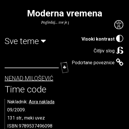
Moderna vremena
Pogledaj... sve je puno knjiga.
Sve teme
Visoki kontrast
Čitljiv slog
Podcrtane poveznice
NENAD MILOŠEVIĆ
Time code
Nakladnik:
Aora naklada
09/2009.
131 str., meki uvez
ISBN 9789537496098