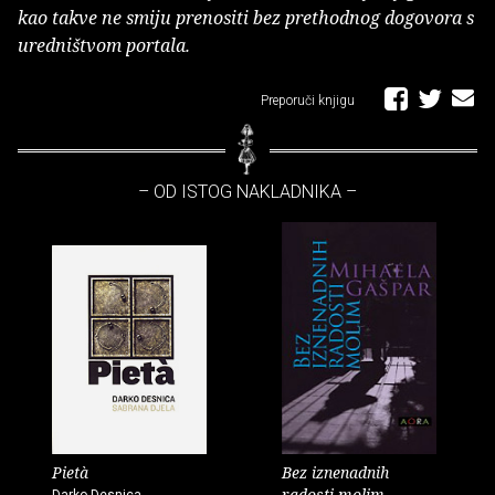
kao takve ne smiju prenositi bez prethodnog dogovora s
uredništvom portala.
Preporuči knjigu
– OD ISTOG NAKLADNIKA –
Pietà
Bez iznenadnih
radosti molim
Darko Desnica