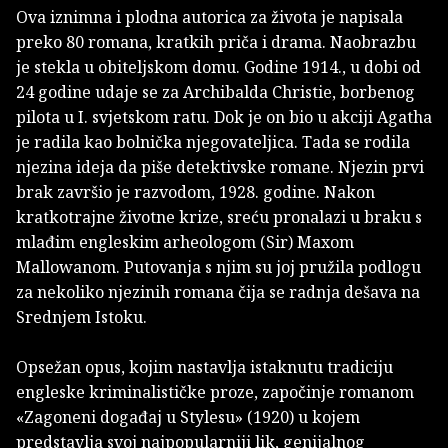
Ova iznimna i plodna autorica za života je napisala
preko 80 romana, kratkih priča i drama. Naobrazbu
je stekla u obiteljskom domu. Godine 1914., u dobi od
24 godine udaje se za Archibalda Christie, borbenog
pilota u I. svjetskom ratu. Dok je on bio u akciji Agatha
je radila kao bolnička njegovateljica. Tada se rodila
njezina ideja da piše detektivske romane. Njezin prvi
brak završio je razvodom, 1928. godine. Nakon
kratkotrajne životne krize, sreću pronalazi u braku s
mlađim engleskim arheologom (Sir) Maxom
Mallowanom. Putovanja s njim su joj pružila podlogu
za nekoliko njezinih romana čija se radnja dešava na
Srednjem Istoku.
Opsežan opus, kojim nastavlja istaknutu tradiciju
engleske kriminalističke proze, započinje romanom
«Zagoneni događaj u Stylesu» (1920) u kojem
predstavlja svoj najpopularniji lik, genijalnog