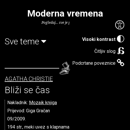
Moderna vremena
Pogledaj... sve je puno knjiga.
Sve teme
Visoki kontrast
Čitljiv slog
Podcrtane poveznice
AGATHA CHRISTIE
Bliži se čas
Nakladnik:
Mozaik knjiga
Prijevod: Giga Gračan
09/2009.
194 str., meki uvez s klapnama