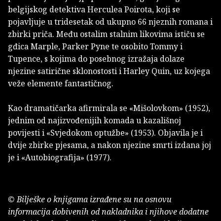
belgijskog detektiva Herculea Poirota, koji se
pojavljuje u tridesetak od ukupno 66 njeznih romana i
zbirki priča. Među ostalim stalnim likovima ističu se
gđica Marple, Parker Pyne te osobito Tommy i
Tupence, s kojima do posebnog izražaja dolaze
njezine satirične sklonostosti i Harley Quin, uz kojega
veže elemente fantastičnog.
Kao dramatičarka afirmirala se «Mišolovkom» (1952),
jednim od najizvođenijih komada u kazališnoj
povijesti i «Svjedokom optužbe» (1953). Objavila je i
dvije zbirke pjesama, a nakon njezine smrti izdana joj
je i «Autobiografija» (1977).
© Bilješke o knjigama izrađene su na osnovu
informacija dobivenih od nakladnika i njihove dodatne