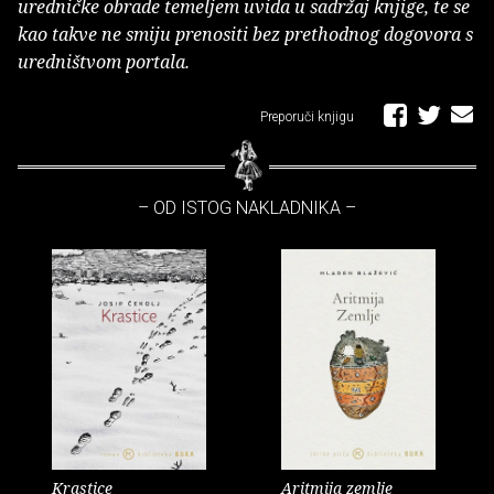
uredničke obrade temeljem uvida u sadržaj knjige, te se
kao takve ne smiju prenositi bez prethodnog dogovora s
uredništvom portala.
Preporuči knjigu
– OD ISTOG NAKLADNIKA –
Krastice
Aritmija zemlje