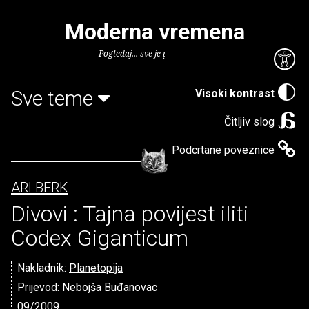
Moderna vremena
Pogledaj... sve je puno knjiga.
Sve teme
Visoki kontrast
Čitljiv slog
Podcrtane poveznice
ARI BERK
Divovi : Tajna povijest iliti
Codex Giganticum
Nakladnik:
Planetopija
Prijevod: Nebojša Buđanovac
09/2009.