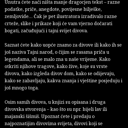
Unutra ćete naći ništa manje dragocjen tekst – razne
podatke, priče, anegdote, povijesne bilješke,
zemljovide… Čak je pet ilustratora izrađivalo razne
crteže, slike i prikaze koji će vam vjerno dočarati
bogati, začuđujući i tajni svijet divova.
Saznat ćete kako uopće znamo za divove ili kako ih se
još naziva Tajni narod, o čijim se rasama priča u
legendama, ali se malo zna u naše vrijeme. Kako
otkriti njihove tragove, kako žive, koje su vrste
divova, kako izgleda divov dom, kako se odijevaju,
kako se zabavljaju, kakva znanja i vještine posjeduju i
još mnogo toga.
Osim samih divova, u knjizi su opisana i druga
divovska stvorenja – kao što su npr. bijeli lav ili
majanski šišmiš. Upoznat ćete i predaju o
najpoznatijim divovima svijeta, divovi koji se