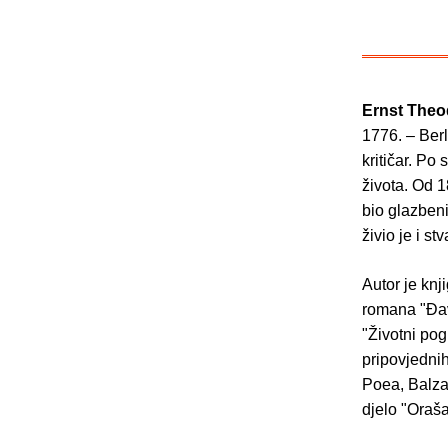
Ernst The
1776. – Berl
kritičar. Po 
života. Od 1
bio glazbeni
živio je i st
Autor je knj
romana "Đavl
"Životni pog
pripovjednih
Poea, Balzac
djelo "Oraša