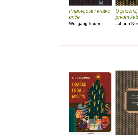
Pripovijesti i kratke
U prizemlj
priče
prvom kat
Wolfgang Bauer
Johann Nes