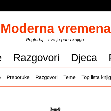
Moderna vremena
Pogledaj... sve je puno knjiga.
e
Razgovori
Djeca
e
Preporuke
Razgovori
Teme
Top lista knji