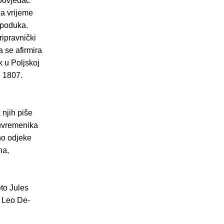
povjedač
 Za vrijeme
 poduka.
ripravnički
a se afirmira
k u Poljskoj
e 1807.
njih piše
suvremenika
 no odjeke
na,
to Jules
r Leo De-