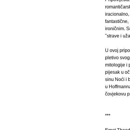
romantičarsk
iracionalno,
fantastične,
ironičnim. 
"strave i už
U ovoj prip
pletivo svo
mitologije i
pijesak u oč
sinu Noći i 
u Hoffmanna,
čovjekovu p
***