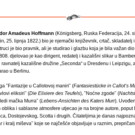
odor Amadeus Hoffmann
(Königsberg, Ruska Federacija, 24. s
in, 25. lipnja 1822.) bio je njemački književnik, crtač, skladatelj 
struci je bio pravnik, ali je studirao i glazbu koja je bila važan d
808. djelovao je kao dirigent, redatelj i kazališni slikar u Bamb
 ravnatelj kazališne družine „Seconda“ u Dresdenu i Leipzigu, 
varao u Berlinu.
iga "Fantazije u Callotovoj maniri" (
Fantasiestücke in Callot’s M
ovi eliksiri" (
Die Elixiere des Teufels
), "Noćne zgode" (
Nachts
ledi mačka Murra" (
Lebens-Ansichten des Katers Murr
). Uvođe
 oblika i sablasne atmosfere utjecao je na brojne autore, poput
a, Dostojevskog, Scotta i drugih. Čitateljima je danas najpozn
r i kralj miševa" koje se najčešće objavljuje u raznim, prepričan