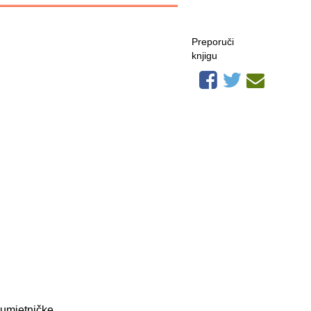
Preporuči
knjigu
 umjetničke