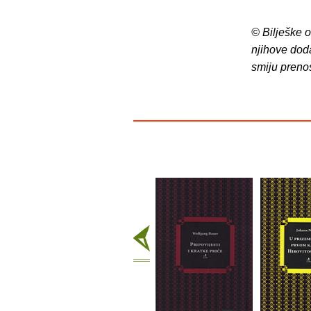
© Bilješke 
njihove dod
smiju preno