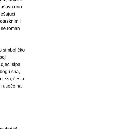
glašava ono
ješajući
rotesknim i
a se roman
o simboličko
poj
 djeci sipa
 bogu sna,
i teza, česta
ji utječe na