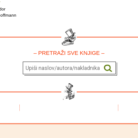
k
dor
offmann
– PRETRAŽI SVE KNJIGE –