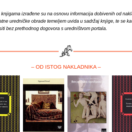
o knjigama izrađene su na osnovu informacija dobivenih od nakl
atne uredničke obrade temeljem uvida u sadržaj knjige, te se ka
siti bez prethodnog dogovora s uredništvom portala.
– OD ISTOG NAKLADNIKA –