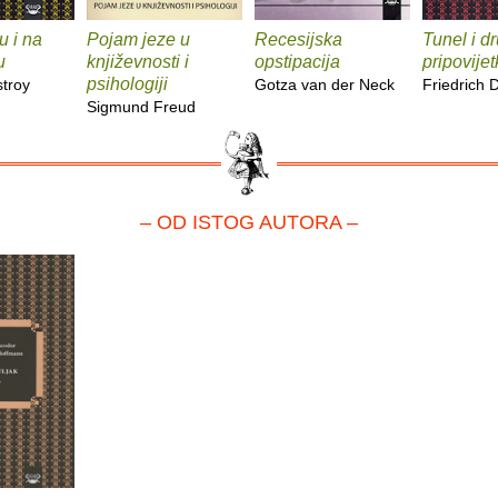
u i na
Pojam jeze u
Recesijska
Tunel i d
u
književnosti i
opstipacija
pripovije
psihologiji
troy
Gotza van der Neck
Friedrich 
Sigmund Freud
– OD ISTOG AUTORA –