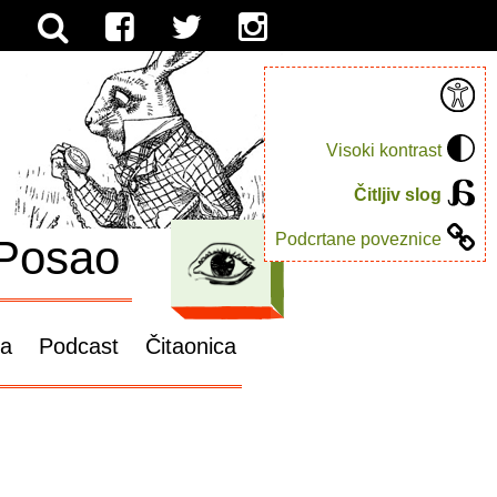
Visoki kontrast
Čitljiv slog
Podcrtane poveznice
Posao
ga
Podcast
Čitaonica