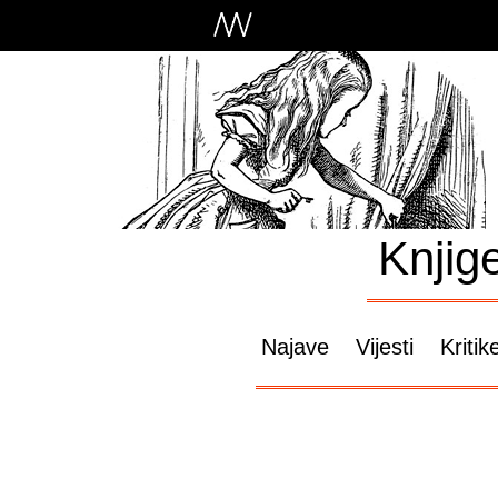
Knjig
Najave
Vijesti
Kritik