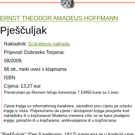
ERNST THEODOR AMADEUS HOFFMANN
Pješčuljak
Nakladnik:
Scarabeus naklada
Prijevod: Dubravko Torjanac
08/2009.
66 str., meki uvez s klapnama
ISBN
Cijena: 13.27 eur
Preračunato po fiksnom tečaju konverzije 7,53450 kuna za 1 euro
Cijene knjiga su informativnog karaktera, navodimo prvu cijenu po izlasku
knjige iz tiska. Preporučamo da cijene i dostupnost knjiga provjerite kod
nakladnika ili u knjižarama! Moderna vremena više se ne bave prodajom
knjiga, potražite ih u knjižarama, antikvarijatima ili u knjižnicama.
 "Pješčuljak" (Der Sandmann, 1817) napisana je u tradiciji crne