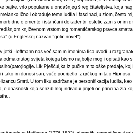
e bajke, vrlo popularne u ondašnjeg šireg čitateljstva, koja na
 melankolično i obraduje teme ludila i fascinaciju zlom, često mi
 morbidne elemente i istančani dekadentni esteticizam s onim g
Središnjom književnom vrstom tog romantičarskog pravca smatr
asa" (u Engleskoj nazvan "gotic novel").
ovijetki Hoffmann nas već samim imenima lica uvodi u razgranat
ga odmaknutog svijeta kojega bismo najbolje mogli opisati kao s
 psiho(pato)logije. Lik Pješčuljka iz pučke mitološke predaje, koji
i i tako im donosi san, vuče podrijetlo iz grčkog mita o Hipnosu,
blizancu Smrti. U tom liku sadržana je personifikacija ludila, kao 
 o opasnosti koja senzibilnoj individui prijeti od principa zla ko
sihu.