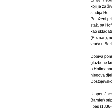
Ernst Theod
koji je za ži
studija Hof
Položeni pri
staž, pa Hof
kao skladate
(Poznan), no
vraća u Berl
Dobiva ponu
glazbene kr
o Hoffmannu 
njegova dje
Dostojevsko
U operi Jac
Barnier) pri
libes (1836