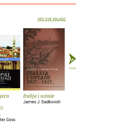
VIDI SVE KNJIGE
ljeća
Italija i ustaše
Povijest moderne
Pio XII.
arhitekture II.
James J. Sadkovich
Michael Ph
i:
Bruno Zevi
.
ter Goss