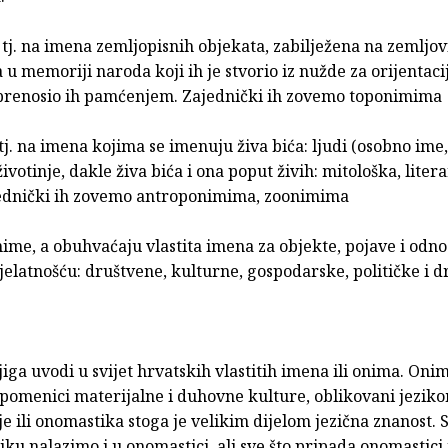
tj. na imena zemljopisnih objekata, zabilježena na zemljov
u memoriji naroda koji ih je stvorio iz nužde za orijentac
 prenosio ih pamćenjem. Zajednički ih zovemo toponimima
tj. na imena kojima se imenuju živa bića: ljudi (osobno ime
ivotinje, dakle živa bića i ona poput živih: mitološka, litera
ednički ih zovemo antroponimima, zoonimima
me, a obuhvaćaju vlastita imena za objekte, pojave i odno
elatnošću: društvene, kulturne, gospodarske, političke i 
iga uvodi u svijet hrvatskih vlastitih imena ili onima. Onim
spomenici materijalne i duhovne kulture, oblikovani jezik
e ili onomastika stoga je velikim dijelom jezična znanost. S
ziku nalazimo i u onomastici, ali sve što pripada onomastici 