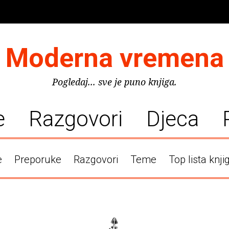
Moderna vremena
Pogledaj... sve je puno knjiga.
e
Razgovori
Djeca
e
Preporuke
Razgovori
Teme
Top lista knji