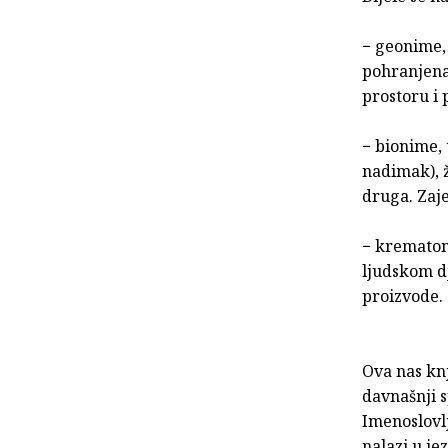
− geonime, 
pohranjena 
prostoru i
− bionime, 
nadimak), ž
druga. Zaj
− krematoni
ljudskom dj
proizvode.
Ova nas knj
davnašnji 
Imenoslovlj
nalazi u je