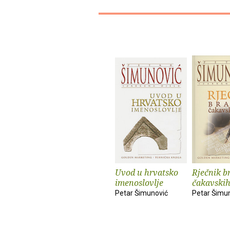
Uvod u hrvatsko
Rječnik b
imenoslovlje
čakavskih
Petar Šimunović
Petar Šimu