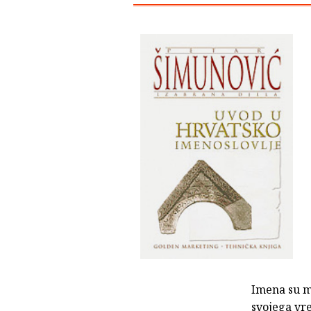
Imena su mo
svojega vre