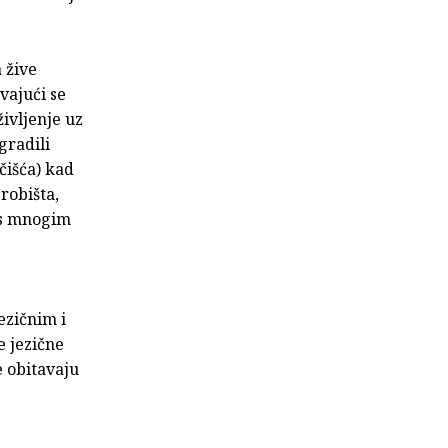
 žive
avajući se
ivljenje uz
gradili
čišća) kad
grobišta,
 s mnogim
ezičnim i
 jezične
e obitavaju