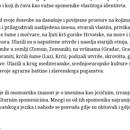
io i koji ih čuva kao važne spomenike vlastitoga identiteta.
d svoje doseobe na današnje i povijesne prostore na kojima
i i prilagođivali naslijeđena imena, stvarali vlastita, privik
 šume i močvare, na ljuti krš gorske Hrvatske, na more i ž
ora. Ulazili su u napuštene utvrde i naselja starijih etnija, 
ambe u zemlji (Zemun, Zemunik), na vršinama (Gradac, Gra
raniti, krčili šume (Lazi, Krči), podizali utvrde, skrovišta, 
kve. Ulazili u krug mediteranske, srednjoeuropske kulture
svoje agrarne baštine i slavenskoga poganstva.
e ili onomastika znanost je o imenima kao jezičnim, izvanj
lturnim spomenicima. Mnogi su od tih spomenika najranije
atskoga jezika i nahode se posvuda gdje su obitavali i gdj
: