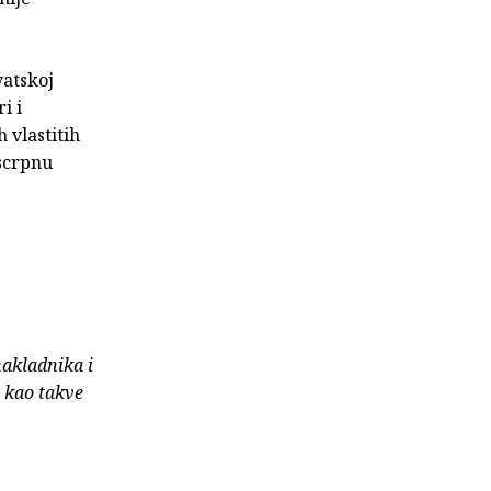
vatskoj
i i
 vlastitih
iscrpnu
nakladnika i
e kao takve