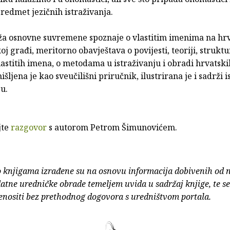
predmet jezičnih istraživanja.
ža osnovne suvremene spoznaje o vlastitim imenima na hr
j građi, meritorno obavještava o povijesti, teoriji, struktur
vlastitih imena, o metodama u istraživanju i obradi hrvatskih
šljena je kao sveučilišni priručnik, ilustrirana je i sadrži 
ju.
jte
razgovor
s autorom Petrom Šimunovićem.
o knjigama izrađene su na osnovu informacija dobivenih od 
atne uredničke obrade temeljem uvida u sadržaj knjige, te s
enositi bez prethodnog dogovora s uredništvom portala.