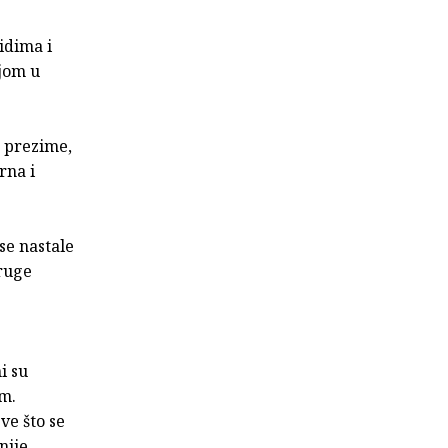
idima i
ijom u
, prezime,
rna i
se nastale
druge
i su
om.
ve što se
nije