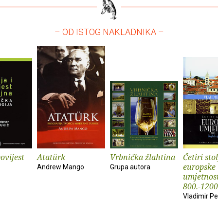
– OD ISTOG NAKLADNIKA –
povijest
Atatürk
Vrbnička žlahtina
Četiri sto
europske
Andrew Mango
Grupa autora
umjetnost
800.-1200
Vladimir Pe