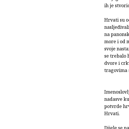
ih je stvor
Hrvati su o
nasljeđival
na panonske
more i od m
svoje nast
se trebalo b
dvore i cr
tragovima 
Imenoslovlj
nadasve ku
potvrde hrv
Hrvati.
Dijele se na