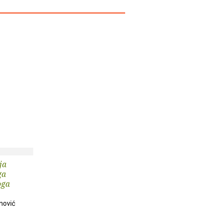
ja
ga
oga
nović