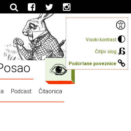
Visoki kontrast
Čitljiv slog
Posao
Podcrtane poveznice
ga
Podcast
Čitaonica