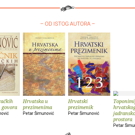
– OD ISTOG AUTORA –
račkih
Hrvatska u
Hrvatski
Toponimi
 govora
prezimenima
prezimenik
hrvatsko
jadransk
nović
Petar Šimunović
Petar Šimunović
prostora
Petar Šimu