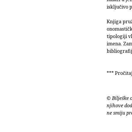
isključivo 
Knjiga pru
onomastičko
tipologiji 
imena. Zami
bibliografi
*** Pročita
© Bilješke 
njihove dod
ne smiju pr