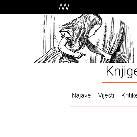
Knjig
Najave
Vijesti
Kritik