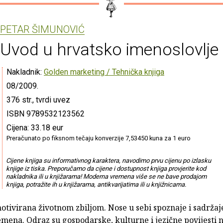
PETAR ŠIMUNOVIĆ
Uvod u hrvatsko imenoslovlje
Nakladnik:
Golden marketing / Tehnička knjiga
08/2009.
376 str., tvrdi uvez
ISBN 9789532123562
Cijena: 33.18 eur
Preračunato po fiksnom tečaju konverzije 7,53450 kuna za 1 euro
Cijene knjiga su informativnog karaktera, navodimo prvu cijenu po izlasku
knjige iz tiska. Preporučamo da cijene i dostupnost knjiga provjerite kod
nakladnika ili u knjižarama! Moderna vremena više se ne bave prodajom
knjiga, potražite ih u knjižarama, antikvarijatima ili u knjižnicama.
tivirana životnom zbiljom. Nose u sebi spoznaje i sadržaje
mena. Odraz su gospodarske, kulturne i jezične povijesti 