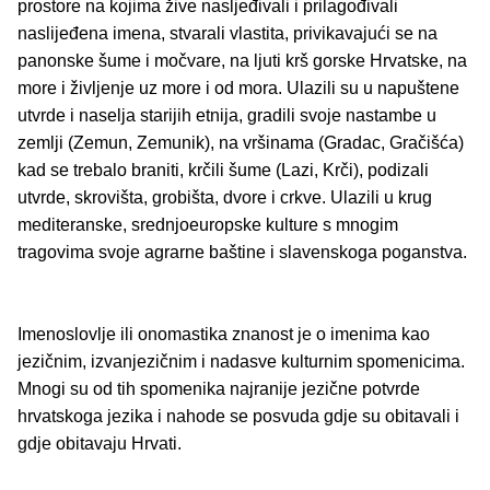
prostore na kojima žive nasljeđivali i prilagođivali
naslijeđena imena, stvarali vlastita, privikavajući se na
panonske šume i močvare, na ljuti krš gorske Hrvatske, na
more i življenje uz more i od mora. Ulazili su u napuštene
utvrde i naselja starijih etnija, gradili svoje nastambe u
zemlji (Zemun, Zemunik), na vršinama (Gradac, Gračišća)
kad se trebalo braniti, krčili šume (Lazi, Krči), podizali
utvrde, skrovišta, grobišta, dvore i crkve. Ulazili u krug
mediteranske, srednjoeuropske kulture s mnogim
tragovima svoje agrarne baštine i slavenskoga poganstva.
Imenoslovlje ili onomastika znanost je o imenima kao
jezičnim, izvanjezičnim i nadasve kulturnim spomenicima.
Mnogi su od tih spomenika najranije jezične potvrde
hrvatskoga jezika i nahode se posvuda gdje su obitavali i
gdje obitavaju Hrvati.