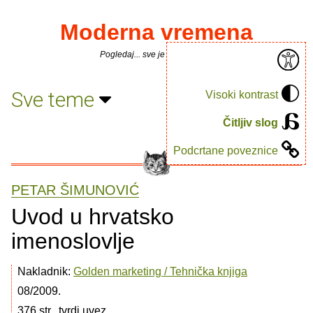
Moderna vremena
Pogledaj... sve je puno knjiga.
Sve teme
Visoki kontrast
Čitljiv slog
Podcrtane poveznice
PETAR ŠIMUNOVIĆ
Uvod u hrvatsko
imenoslovlje
Nakladnik:
Golden marketing / Tehnička knjiga
08/2009.
376 str., tvrdi uvez