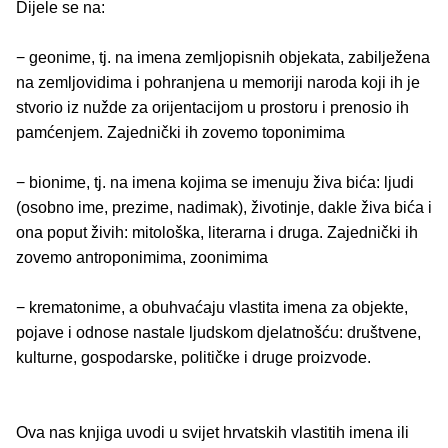
Dijele se na:
− geonime, tj. na imena zemljopisnih objekata, zabilježena
na zemljovidima i pohranjena u memoriji naroda koji ih je
stvorio iz nužde za orijentacijom u prostoru i prenosio ih
pamćenjem. Zajednički ih zovemo toponimima
− bionime, tj. na imena kojima se imenuju živa bića: ljudi
(osobno ime, prezime, nadimak), životinje, dakle živa bića i
ona poput živih: mitološka, literarna i druga. Zajednički ih
zovemo antroponimima, zoonimima
− krematonime, a obuhvaćaju vlastita imena za objekte,
pojave i odnose nastale ljudskom djelatnošću: društvene,
kulturne, gospodarske, političke i druge proizvode.
Ova nas knjiga uvodi u svijet hrvatskih vlastitih imena ili