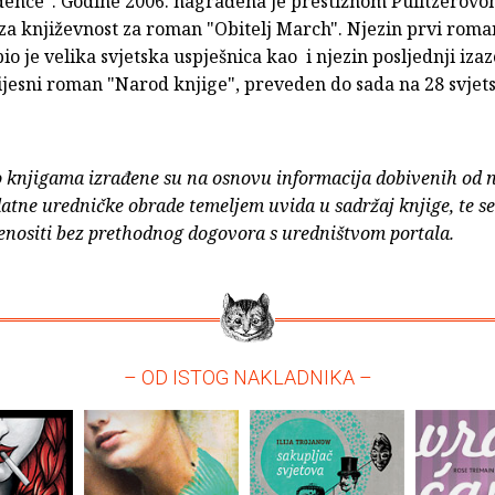
ence". Godine 2006. nagrađena je prestižnom Pulitzerov
a književnost za roman "Obitelj March". Njezin prvi roman
o je velika svjetska uspješnica kao i njezin posljednji iza
jesni roman "Narod knjige", preveden do sada na 28 svjets
o knjigama izrađene su na osnovu informacija dobivenih od 
atne uredničke obrade temeljem uvida u sadržaj knjige, te s
enositi bez prethodnog dogovora s uredništvom portala.
– OD ISTOG NAKLADNIKA –