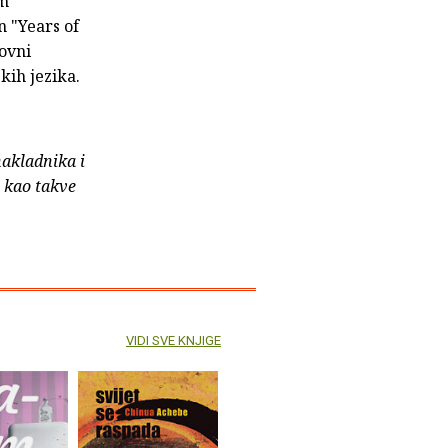
om
 "Years of
zovni
kih jezika.
nakladnika i
e kao takve
VIDI SVE KNJIGE