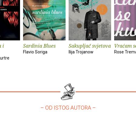
 i
Sardinia Blues
Sakupljač svjetova
Vraćam s
Flavio Soriga
Ilija Trojanow
Rose Trem
urtre
– OD ISTOG AUTORA –