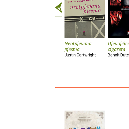
Neotpjevana
Djevojčica
pjesma
cigareta
Justin Cartwright
Benoît Dute