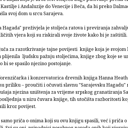
Kastilje i Andaluzije do Venecije i Beča, da bi preko Dalma
šla svoj dom u srcu Sarajeva.
 Hagada" preživjela je stoljeća ratova i previranja zahvalj
ičitih vjera koji su riskirali svoje živote kako bi je zaštitili.
ljuča za razotkrivanje tajne povijesti knjige koja je svojom 
plijenila ljudsku pažnju stoljećima, knjige zbog koje se u
o bi se spasilo njezino postojanje.
forenzičarka i konzervatorica drevnih knjiga Hanna Heath
nu priliku – proučiti i očuvati slavnu "Sarajevsku Hagadu"
ušaja njezina uništenja za vrijeme srpskog granatiranja Sa
posljednja u nizu čuvara knjige, tih utočišta razboritosti koj
li kroz povijest.
e samo priča o onima koji su ovu knjigu spasili, već i priča 
ali. Svi su oni pripadnici posebnog naroda onih koji vjeruju