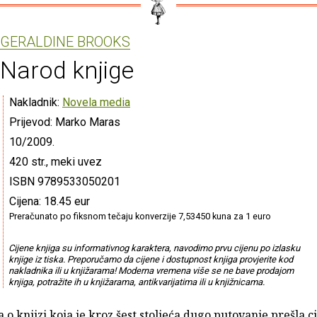
GERALDINE BROOKS
Narod knjige
Nakladnik:
Novela media
Prijevod: Marko Maras
10/2009.
420 str., meki uvez
ISBN 9789533050201
Cijena: 18.45 eur
Preračunato po fiksnom tečaju konverzije 7,53450 kuna za 1 euro
Cijene knjiga su informativnog karaktera, navodimo prvu cijenu po izlasku
knjige iz tiska. Preporučamo da cijene i dostupnost knjiga provjerite kod
nakladnika ili u knjižarama! Moderna vremena više se ne bave prodajom
knjiga, potražite ih u knjižarama, antikvarijatima ili u knjižnicama.
a o knjizi koja je kroz šest stoljeća dugo putovanje prešla ci