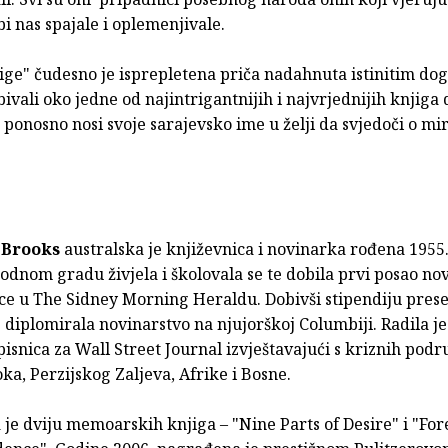
bi nas spajale i oplemenjivale.
ige" čudesno je isprepletena priča nadahnuta istinitim do
zbivali oko jedne od najintrigantnijih i najvrjednijih knjiga
 ponosno nosi svoje sarajevsko ime u želji da svjedoči o miru
 Brooks
australska je književnica i novinarka rođena 1955.
odnom gradu živjela i školovala se te dobila prvi posao no
jice u The Sidney Morning Heraldu. Dobivši stipendiju presel
 diplomirala novinarstvo na njujorškoj Columbiji. Radila j
isnica za Wall Street Journal izvještavajući s kriznih podr
oka, Perzijskog Zaljeva, Afrike i Bosne.
a je dviju memoarskih knjiga – "Nine Parts of Desire" i "For