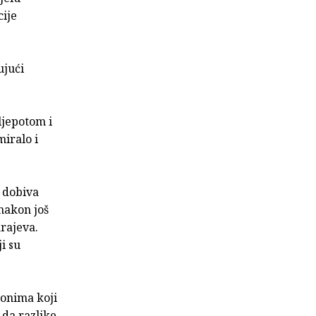
cije
ujući
ljepotom i
miralo i
 dobiva
 nakon još
rajeva.
i su
o onima koji
 da razlike