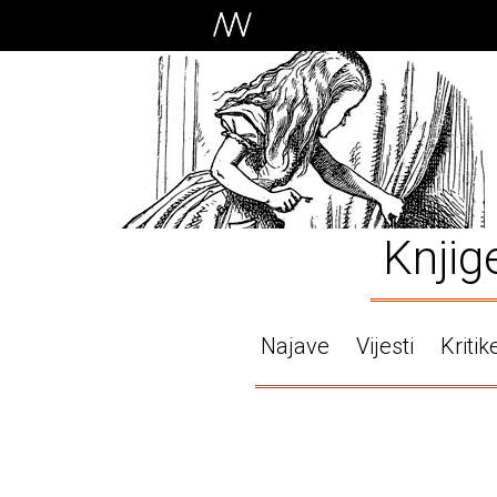
Knjig
Najave
Vijesti
Kritik