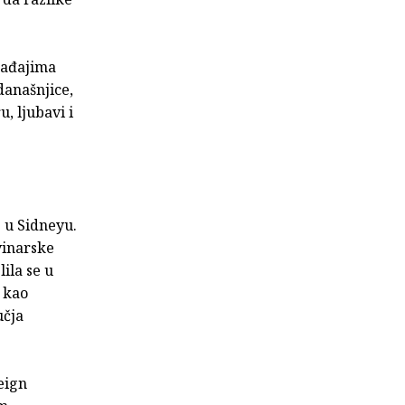
gađajima
 današnjice,
, ljubavi i
 u Sidneyu.
vinarske
ila se u
e kao
učja
eign