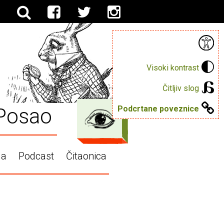
Visoki kontrast
Čitljiv slog
Posao
Podcrtane poveznice
ga
Podcast
Čitaonica