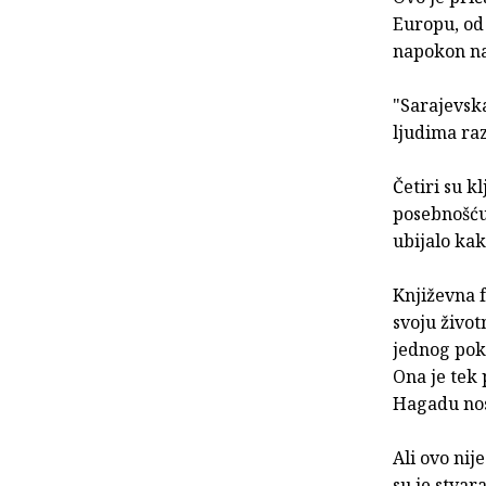
Europu, od 
napokon na
"Sarajevska
ljudima razl
Četiri su k
posebnošću 
ubijalo kak
Književna 
svoju život
jednog pok
Ona je tek 
Hagadu nosi
Ali ovo nij
su je stvar