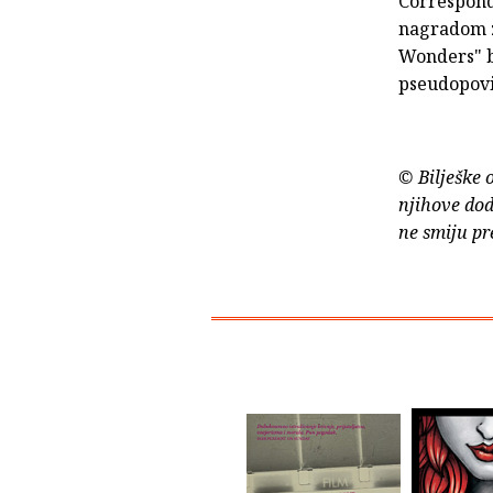
Correspond
nagradom z
Wonders" bi
pseudopovi
© Bilješke 
njihove dod
ne smiju pr