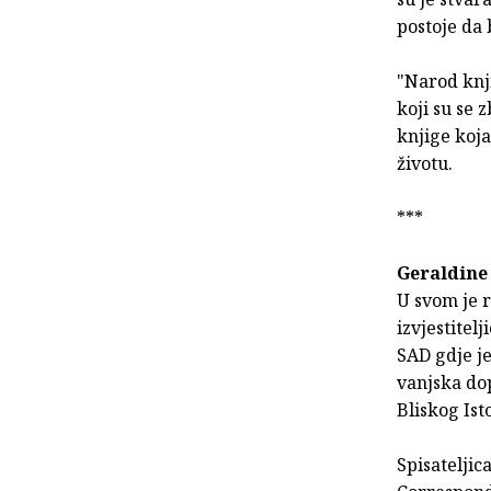
postoje da 
"Narod knj
koji su se 
knjige koja
životu.
***
Geraldine
U svom je r
izvjestitel
SAD gdje je
vanjska dop
Bliskog Ist
Spisateljic