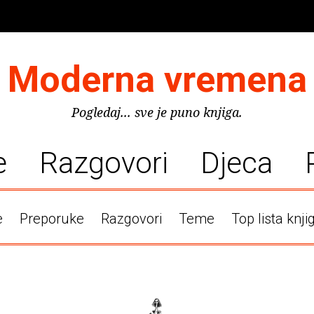
Moderna vremena
Pogledaj... sve je puno knjiga.
e
Razgovori
Djeca
e
Preporuke
Razgovori
Teme
Top lista knji