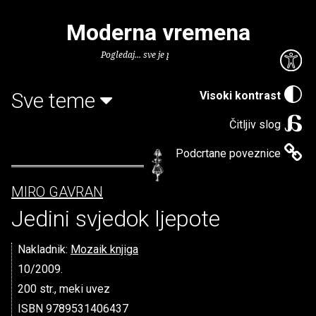
Moderna vremena
Pogledaj... sve je puno knjiga.
Sve teme
Visoki kontrast
Čitljiv slog
Podcrtane poveznice
MIRO GAVRAN
Jedini svjedok ljepote
Nakladnik:
Mozaik knjiga
10/2009.
200 str., meki uvez
ISBN 9789531406437