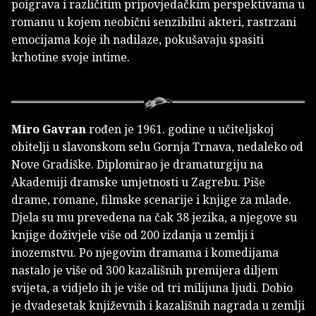
poigrava i različitim pripovjedačkim perspektivama u
romanu u kojem neobični senzibilni akteri, rastrzani
emocijama koje ih nadilaze, pokušavaju spasiti
krhotine svoje intime.
Miro Gavran
rođen je 1961. godine u učiteljskoj
obitelji u slavonskom selu Gornja Trnava, nedaleko od
Nove Gradiške. Diplomirao je dramaturgiju na
Akademiji dramske umjetnosti u Zagrebu. Piše
drame, romane, filmske scenarije i knjige za mlade.
Djela su mu prevedena na čak 38 jezika, a njegove su
knjige doživjele više od 200 izdanja u zemlji i
inozemstvu. Po njegovim dramama i komedijama
nastalo je više od 300 kazališnih premijera diljem
svijeta, a vidjelo ih je više od tri milijuna ljudi. Dobio
je dvadesetak književnih i kazališnih nagrada u zemlji