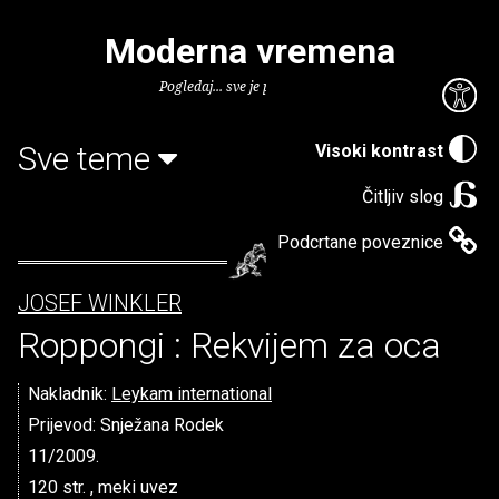
Moderna vremena
Pogledaj... sve je puno knjiga.
Sve teme
Visoki kontrast
Čitljiv slog
Podcrtane poveznice
JOSEF WINKLER
Roppongi : Rekvijem za oca
Nakladnik:
Leykam international
Prijevod: Snježana Rodek
11/2009.
120 str. , meki uvez