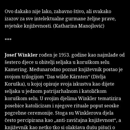
Ovo dakako nije lako, zabavno štivo, ali svakako
izazov za sve intelektualne gurmane željne prave,
svjetske književnosti. (Katharina Manojlović)
***
Josef Winkler
rođen je 1953. godine kao najmlađe od
šestero djece u obitelji seljaka u koruškom selu
Kamering. Međunarodno poznat književnik postao je
svojom trilogijom "Das wilde Kärnten“ (Divlja
Koruška), u kojoj opisuje svoja iskustva kao dijete
seljaka u jednom patrijarhalnom i katoličkom
koruškom selu. U svojim djelima Winkler tematizira
posebice katolicizam i njegove rituale poput seoske
pogrebne ceremonije. Stoga su Winklerova djela
često percipirana kao „anti-zavičajna književnost“, a
književnik kao netko tko si olakšava dušu pišući o