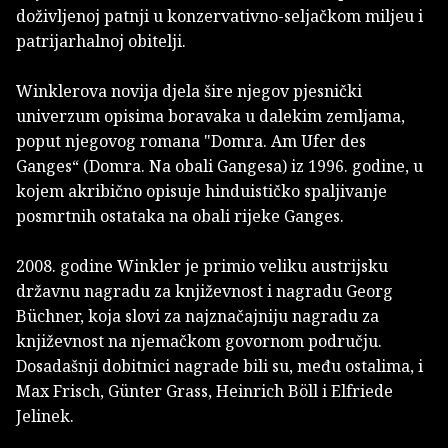
doživljenoj patnji u konzervativno-seljačkom miljeu i
patrijarhalnoj obitelji.
Winklerova novija djela šire njegov pjesnički
univerzum opisima boravaka u dalekim zemljama,
poput njegovog romana "Domra. Am Ufer des
Ganges“ (Domra. Na obali Gangesa) iz 1996. godine, u
kojem akribično opisuje hinduističko spaljivanje
posmrtnih ostataka na obali rijeke Ganges.
2008. godine Winkler je primio veliku austrijsku
državnu nagradu za književnost i nagradu Georg
Büchner, koja slovi za najznačajniju nagradu za
književnost na njemačkom govornom području.
Dosadašnji dobitnici nagrade bili su, među ostalima, i
Max Frisch, Günter Grass, Heinrich Böll i Elfriede
Jelinek.