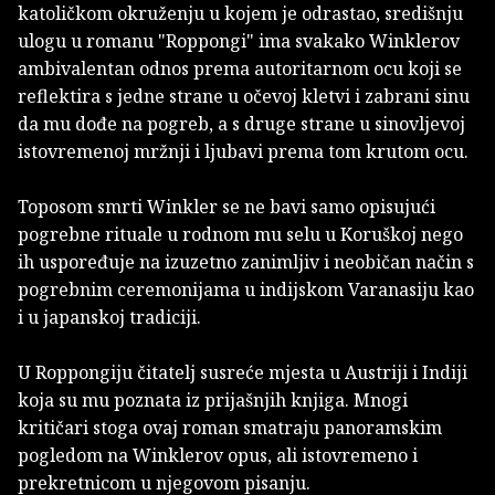
katoličkom okruženju u kojem je odrastao, središnju
ulogu u romanu "Roppongi" ima svakako Winklerov
ambivalentan odnos prema autoritarnom ocu koji se
reflektira s jedne strane u očevoj kletvi i zabrani sinu
da mu dođe na pogreb, a s druge strane u sinovljevoj
istovremenoj mržnji i ljubavi prema tom krutom ocu.
Toposom smrti Winkler se ne bavi samo opisujući
pogrebne rituale u rodnom mu selu u Koruškoj nego
ih uspoređuje na izuzetno zanimljiv i neobičan način s
pogrebnim ceremonijama u indijskom Varanasiju kao
i u japanskoj tradiciji.
U Roppongiju čitatelj susreće mjesta u Austriji i Indiji
koja su mu poznata iz prijašnjih knjiga. Mnogi
kritičari stoga ovaj roman smatraju panoramskim
pogledom na Winklerov opus, ali istovremeno i
prekretnicom u njegovom pisanju.