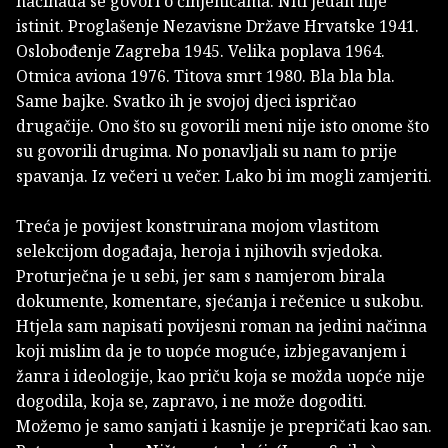
načinada se govori o činjenicama. Niti jedan nije
istinit. Proglašenje Nezavisne Države Hrvatske 1941.
Oslobođenje Zagreba 1945. Velika poplava 1964.
Otmica aviona 1976. Titova smrt 1980. Bla bla bla.
Same bajke. Svatko ih je svojoj djeci ispričao
drugačije. Ono što su govorili meni nije isto onome što
su govorili drugima. No ponavljali su nam to prije
spavanja. Iz večeri u večer. Lako bi im mogli zamjeriti.
Treća je povijest konstruirana mojom vlastitom
selekcijom događaja, heroja i njihovih svjedoka.
Proturječna je u sebi, jer sam s namjerom birala
dokumente, komentare, sjećanja i rečenice u sukobu.
Htjela sam napisati povijesni roman na jedini načinna
koji mislim da je to uopće moguće, izbjegavanjem i
žanra i ideologije, kao priču koja se možda uopće nije
dogodila, koja se, zapravo, i ne može dogoditi.
Možemo je samo sanjati i kasnije je prepričati kao san.