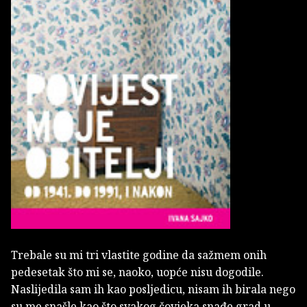
Trebale su mi tri vlastite godine da sažmem onih
pedesetak što mi se, naoko, uopće nisu dogodile.
Naslijedila sam ih kao posljedicu, nisam ih birala nego
su me snašle kao što svakog čovjeka snađe grad u