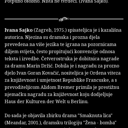
Potpuno osobno. Ništa ne tvrdeći. (Ivana Sajko).
Ivana Sajko
(Zagreb, 1975.) spisateljica je i kazališna
autorica. Njezina su dramska i prozna djela
prevedena na više jezika te igrana na pozornicama
diljem svijeta, često propitujući konvencije odnosa
teksta i izvedbe. Četverostruka je dobitnica nagrade
za dramu Marin Držić. Dobila je i nagradu za prozno
djelo Ivan Goran Kovačić, nositeljica je Ordena viteza
za književnost i umjetnost Republike Francuske, a s
prevoditeljicom Alidom Bremer primila je prestižnu
njemačku nagradu za književnost koju dodjeljuje
Haus der Kulturen der Welt u Berlinu.
Do sada je objavila zbirku drama "Smaknuta lica"
(Meandar, 2001.), dramsku trilogiju "Žena - bomba"