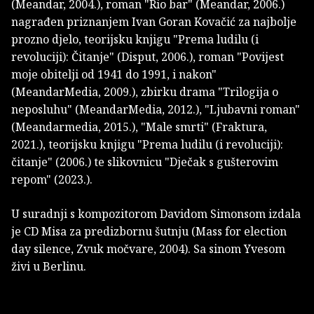
(Meandar, 2004.), roman "Rio bar" (Meandar, 2006.)
nagrađen priznanjem Ivan Goran Kovačić za najbolje
prozno djelo, teorijsku knjigu "Prema ludilu (i
revoluciji): Čitanje" (Disput, 2006.), roman "Povijest
moje obitelji od 1941 do 1991, i nakon"
(MeandarMedia, 2009.), zbirku drama "Trilogija o
neposluhu" (MeandarMedia, 2012.), "Ljubavni roman"
(Meandarmedia, 2015.), "Male smrti" (Fraktura,
2021.), teorijsku knjigu "Prema ludilu (i revoluciji):
čitanje" (2006.) te slikovnicu "Dječak s gušterovim
repom" (2023.).
U suradnji s kompozitorom Davidom Simonsom izdala
je CD Misa za predizbornu šutnju (Mass for election
day silence, Zvuk močvare, 2004). Sa sinom Yvesom
živi u Berlinu.