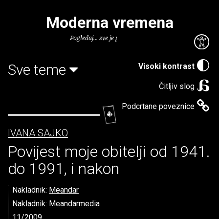
Moderna vremena
Pogledaj... sve je puno knjiga.
Sve teme
Visoki kontrast
Čitljiv slog
Podcrtane poveznice
IVANA SAJKO
Povijest moje obitelji od 1941.
do 1991, i nakon
Nakladnik:
Meandar
Nakladnik:
Meandarmedia
11/2009.