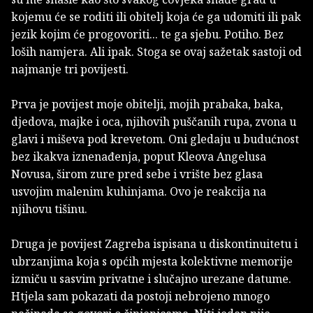
kojemu će se roditi ili obitelj koja će ga udomiti ili pak
jezik kojim će progovoriti... te ga sjebu. Potiho. Bez
loših namjera. Ali ipak. Stoga se ovaj sažetak sastoji od
najmanje tri povijesti.
Prva je povijest moje obitelji, mojih prabaka, baka,
djedova, majke i oca, njihovih puščanih rupa, zvona u
glavi i miševa pod krevetom. Oni gledaju u budućnost
bez ikakva iznenađenja, poput Kleova Angelusa
Novusa, širom zure pred sebe i vrište bez glasa
usvojim malenim kuhinjama. Ovo je reakcija na
njihovu tišinu.
Druga je povijest Zagreba ispisana u diskontinuitetu i
ubrzanjima koja s općih mjesta kolektivne memorije
izmiču u sasvim privatne i slučajno urezane datume.
Htjela sam pokazati da postoji nebrojeno mnogo