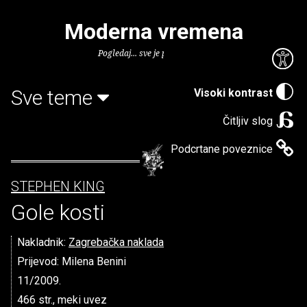
Moderna vremena
Pogledaj... sve je puno knjiga.
Sve teme
Visoki kontrast
Čitljiv slog
Podcrtane poveznice
STEPHEN KING
Gole kosti
Nakladnik:
Zagrebačka naklada
Prijevod: Milena Benini
11/2009.
466 str., meki uvez