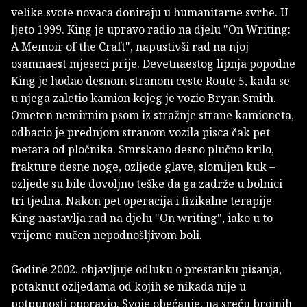
velike svote novaca doniraju u humanitarne svrhe. U
ljeto 1999. King je upravo radio na djelu "On Writing:
A Memoir of the Craft", napustivši rad na njoj
osamnaest mjeseci prije. Devetnaestog lipnja popodne
King je hodao desnom stranom ceste Route 5, kada se
u njega zaletio kamion kojeg je vozio Bryan Smith.
Ometen nemirnim psom iz stražnje strane kamioneta,
odbacio je prednjom stranom vozila pisca čak pet
metara od pločnika. Smrskano desno plučno krilo,
frakture desne noge, ozljede glave, slomljen kuk –
ozljede su bile dovoljno teške da ga zadrže u bolnici
tri tjedna. Nakon pet operacija i fizikalne terapije
King nastavlja rad na djelu "On writing", iako u to
vrijeme mučen nepodnošljivom boli.
Godine 2002. objavljuje odluku o prestanku pisanja,
potaknut ozljedama od kojih se nikada nije u
potpunosti oporavio. Svoje obećanje, na sreću brojnih