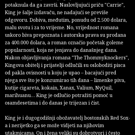
potaknula da ga završi. Naslovljujući priču "Carrie",
King je šalje izdavaču, ne nadajući se previše
odgovoru. Dobiva, međutim, ponudu od 2.500 dolara,
malu svotu i za to vrijeme. No, vrijednost romana
uskoro biva prepoznata i autorska prava su prodana
za 400.000 dolara, a roman označio početak goleme
popularnosti, koja ne jenjava do današnjeg dana.
Nakon objavljivanja romana "The Thommyknockers",
Kingova obitelj i prijatelji odlučili su osloboditi pisca
od pakla ovisnosti u koju je upao – bacajući pred
njega sve što je konzumirao tih dana – limenke piva,
kutije cigareta, kokain, Xanax, Valium, NyQuil,
marihuanu… King je odlučio potražiti pomoć u
osamdesetima i do danas je trijezan i čist.
King je i dugogodišnji obožavatelj bostonskih Red Sox-
a i nerijetko ga se može vidjeti na njihovim
utakmicama. On i žena veliki su dobrotvori i često