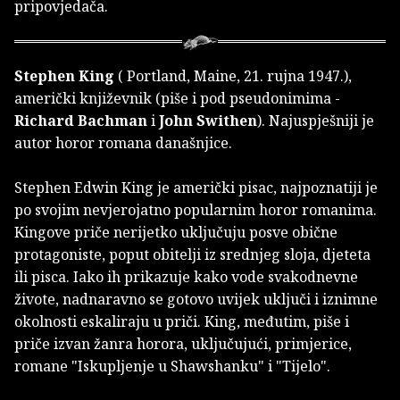
pripovjedača.
Stephen King
( Portland, Maine, 21. rujna 1947.),
američki književnik (piše i pod pseudonimima -
Richard Bachman
i
John Swithen
). Najuspješniji je
autor horor romana današnjice.
Stephen Edwin King je američki pisac, najpoznatiji je
po svojim nevjerojatno popularnim horor romanima.
Kingove priče nerijetko uključuju posve obične
protagoniste, poput obitelji iz srednjeg sloja, djeteta
ili pisca. Iako ih prikazuje kako vode svakodnevne
živote, nadnaravno se gotovo uvijek uključi i iznimne
okolnosti eskaliraju u priči. King, međutim, piše i
priče izvan žanra horora, uključujući, primjerice,
romane "Iskupljenje u Shawshanku" i "Tijelo".