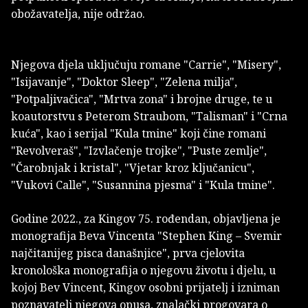
obožavatelja, nije održao.
Njegova djela uključuju romane "Carrie", "Misery",
"Isijavanje", "Doktor Sleep", "Zelena milja",
"Potpaljivačica", "Mrtva zona" i brojne druge, te u
koautorstvu s Peterom Straubom, "Talisman" i "Crna
kuća", kao i serijal "Kula tmine" koji čine romani
"Revolveraš", "Izvlačenje trojke", "Puste zemlje",
"Čarobnjak i kristal", "Vjetar kroz ključanicu",
"Vukovi Calle", "Susannina pjesma" i "Kula tmine".
Godine 2022., za Kingov 75. rođendan, objavljena je
monografija Beva Vincenta "Stephen King – Svemir
najčitanijeg pisca današnjice", prva cjelovita
kronološka monografija o njegovu životu i djelu, u
kojoj Bev Vincent, Kingov osobni prijatelj i izniman
poznavatelj njegova opusa, znalački progovara o