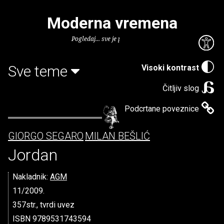
Moderna vremena
Pogledaj... sve je puno knjiga.
Sve teme
Visoki kontrast
Čitljiv slog
Podcrtane poveznice
GIORGO SEGARO
MILAN BEŠLIĆ
Jordan
Nakladnik:
AGM
11/2009.
357str., tvrdi uvez
ISBN 9789531743594