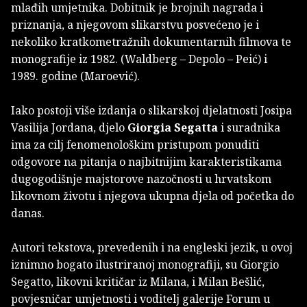
mlađih umjetnika. Dobitnik je brojnih nagrada i
priznanja, a njegovom slikarstvu posvećeno je i
nekoliko kratkometražnih dokumentarnih filmova te
monografije iz 1982. (Waldberg – Depolo – Peić) i
1989. godine (Maroević).
Iako postoji više izdanja o slikarskoj djelatnosti Josipa
Vasilija Jordana, djelo
Giorgia Segatta
i suradnika
ima za cilj fenomenološkim pristupom ponuditi
odgovore na pitanja o najbitnijim karakteristikama
dugogodišnje majstorove nazočnosti u hrvatskom
likovnom životu i njegova ukupna djela od početka do
danas.
Autori tekstova, prevedenih i na engleski jezik, u ovoj
iznimno bogato ilustriranoj monografiji, su Giorgio
Segatto, likovni kritičar iz Milana, i Milan Bešlić,
povjesničar umjetnosti i voditelj galerije Forum u