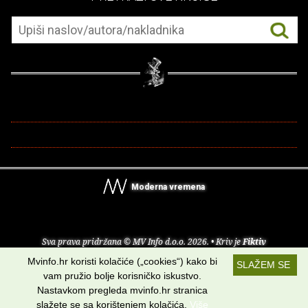
Moderna vremena
Sva prava pridržana © MV Info d.o.o. 2026. • Kriv je
Fiktiv
Mvinfo.hr koristi kolačiće („cookies“) kako bi
SLAŽEM SE
O nama
•
Pomoć
•
Uvjeti korištenja
•
RSS kanali
vam pružio bolje korisničko iskustvo.
Nastavkom pregleda mvinfo.hr stranica
Potraži nas na:
slažete se sa korištenjem kolačića.
Više