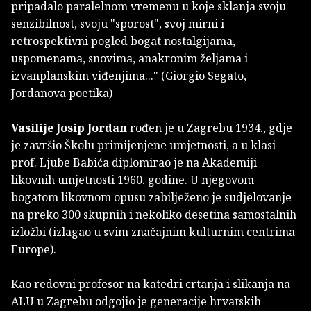
pripadalo paralelnom vremenu u koje sklanja svoju
senzibilnost, svoju "sporost", svoj mirni i
retrospektivni pogled bogat nostalgijama,
uspomenama, snovima, anakronim željama i
izvanplanskim viđenjima..." (Giorgio Segato,
Jordanova poetika)
Vasilije Josip Jordan
rođen je u Zagrebu 1934., gdje
je završio Školu primijenjene umjetnosti, a u klasi
prof. Ljube Babića diplomirao je na Akademiji
likovnih umjetnosti 1960. godine. U njegovom
bogatom likovnom opusu zabilježeno je sudjelovanje
na preko 300 skupnih i nekoliko desetina samostalnih
izložbi (izlagao u svim značajnim kulturnim centrima
Europe).
Kao redovni profesor na katedri crtanja i slikanja na
ALU u Zagrebu odgojio je generacije hrvatskih