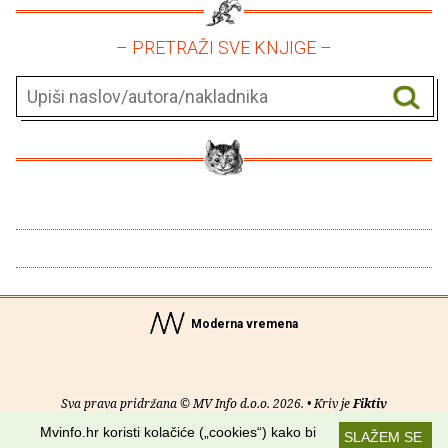
– PRETRAŽI SVE KNJIGE –
Moderna vremena
Sva prava pridržana © MV Info d.o.o. 2026. • Kriv je
Fiktiv
Mvinfo.hr koristi kolačiće („cookies“) kako bi
SLAŽEM SE
O nama
•
Pomoć
•
Uvjeti korištenja
•
RSS kanali