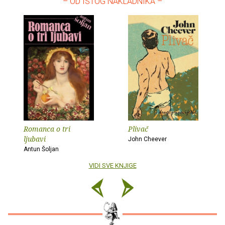
– OD ISTOG NAKLADNIKA –
Romanca o tri
Plivač
ljubavi
John Cheever
Antun Šoljan
VIDI SVE KNJIGE