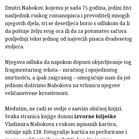
Dmitri Nabokov, kojemu je sada 75 godina, jedini živi
nasljednik ruskog romanopisca i prevoditelj mnogih
njegovih djela, tri se desetljeća borio s odlukom da li
da poštuje želju svog oca ili da za potomstvo sačuva
posljednji tekst jednog od najvećih pisaca dvadesetog
stoljeća.
Njegova odluka da napokon dopusti objavljivanje tog
fragmentarnog teksta – mračnog i opsjednutog
smrtnošću, a ipak zaigranog – omogućuje nam da još
jednom doživimo Nabokova na vrhuncu njegove
veličanstvene kreativnosti.
Međutim, ne radi se ovdje o sasvim običnoj knjizi.
Svaka stranica knjige donosi
izvorne bilješke
Vladimira Nabokova s rukom ispisanih kartica,
točnije njih 138. Fotografije kartica su perforirane i