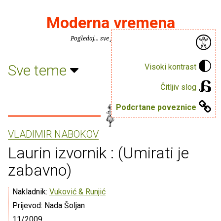
Moderna vremena
Pogledaj... sve je puno knjiga.
Sve teme
Visoki kontrast
Čitljiv slog
Podcrtane poveznice
VLADIMIR NABOKOV
Laurin izvornik : (Umirati je
zabavno)
Nakladnik:
Vuković & Runjić
Prijevod: Nada Šoljan
11/2009.