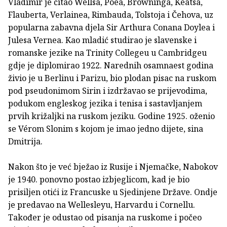
Vladimir je čitao Wellsa, Poea, Browninga, Keatsa,
Flauberta, Verlainea, Rimbauda, Tolstoja i Čehova, uz
popularna zabavna djela Sir Arthura Conana Doylea i
Julesa Vernea. Kao mladić studirao je slavenske i
romanske jezike na Trinity Collegeu u Cambridgeu
gdje je diplomirao 1922. Narednih osamnaest godina
živio je u Berlinu i Parizu, bio plodan pisac na ruskom
pod pseudonimom Sirin i izdržavao se prijevodima,
podukom engleskog jezika i tenisa i sastavljanjem
prvih križaljki na ruskom jeziku. Godine 1925. oženio
se Vérom Slonim s kojom je imao jedno dijete, sina
Dmitrija.
Nakon što je već bježao iz Rusije i Njemačke, Nabokov
je 1940. ponovno postao izbjeglicom, kad je bio
prisiljen otići iz Francuske u Sjedinjene Države. Ondje
je predavao na Wellesleyu, Harvardu i Cornellu.
Također je odustao od pisanja na ruskome i počeo