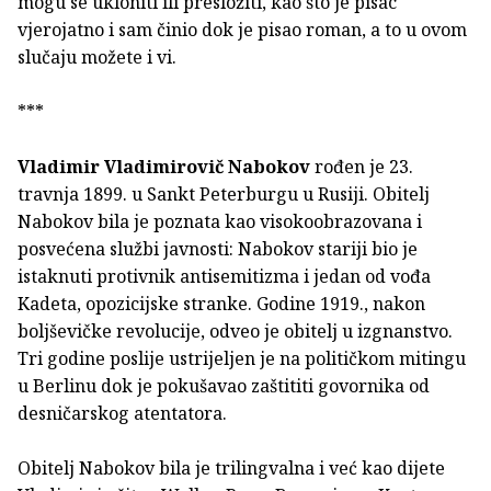
mogu se ukloniti ili presložiti, kao što je pisac
vjerojatno i sam činio dok je pisao roman, a to u ovom
slučaju možete i vi.
***
Vladimir Vladimirovič Nabokov
rođen je 23.
travnja 1899. u Sankt Peterburgu u Rusiji. Obitelj
Nabokov bila je poznata kao visokoobrazovana i
posvećena službi javnosti: Nabokov stariji bio je
istaknuti protivnik antisemitizma i jedan od vođa
Kadeta, opozicijske stranke. Godine 1919., nakon
boljševičke revolucije, odveo je obitelj u izgnanstvo.
Tri godine poslije ustrijeljen je na političkom mitingu
u Berlinu dok je pokušavao zaštititi govornika od
desničarskog atentatora.
Obitelj Nabokov bila je trilingvalna i već kao dijete