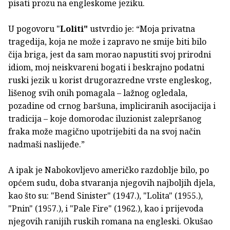
pisati prozu na engleskome jeziku.
U pogovoru "
Loliti"
ustvrdio je: “Moja privatna
tragedija, koja ne može i zapravo ne smije biti bilo
čija briga, jest da sam morao napustiti svoj prirodni
idiom, moj neiskvareni bogati i beskrajno podatni
ruski jezik u korist drugorazredne vrste engleskog,
lišenog svih onih pomagala – lažnog ogledala,
pozadine od crnog baršuna, impliciranih asocijacija i
tradicija – koje domorodac iluzionist zalepršanog
fraka može magično upotrijebiti da na svoj način
nadmaši naslijeđe.”
A ipak je Nabokovljevo američko razdoblje bilo, po
općem sudu, doba stvaranja njegovih najboljih djela,
kao što su: "Bend Sinister" (1947.), "Lolita" (1955.),
"Pnin" (1957.), i "Pale Fire" (1962.), kao i prijevoda
njegovih ranijih ruskih romana na engleski. Okušao