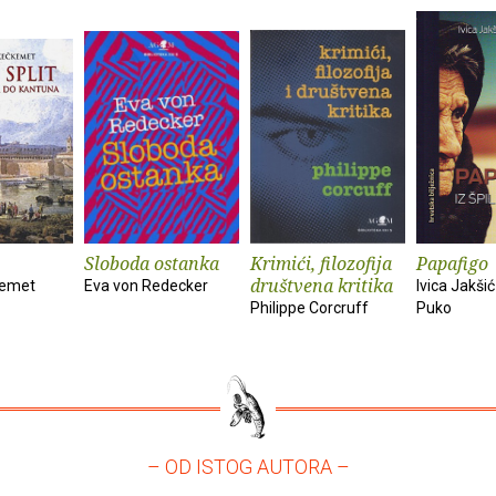
Sloboda ostanka
Krimići, filozofija
Papafigo
društvena kritika
kemet
Eva von Redecker
Ivica Jakšić
Philippe Corcruff
Puko
– OD ISTOG AUTORA –