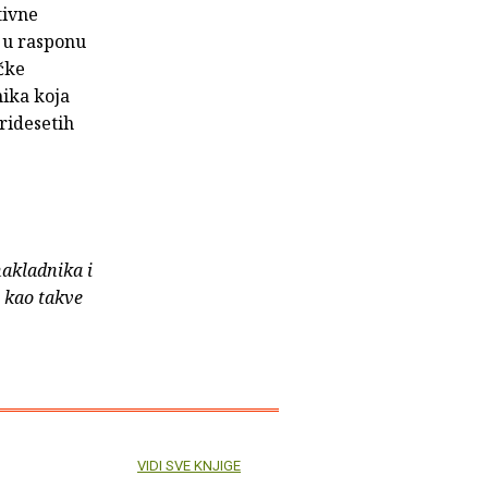
tivne
a u rasponu
ičke
nika koja
ridesetih
nakladnika i
e kao takve
VIDI SVE KNJIGE