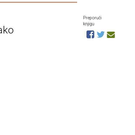
Preporuči
knjigu
kako