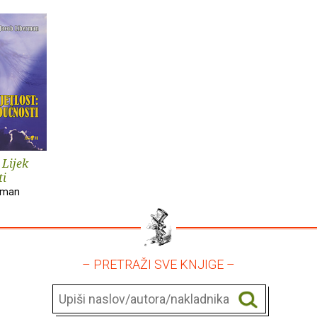
 Lijek
ti
rman
– PRETRAŽI SVE KNJIGE –