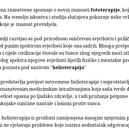
ima znanstvene spoznaje o novoj znanosti
fototerapije
, ko
a. Na temelju iskustva i studija slučajeva pokazuje neke vr
oje je znanost previdjela.
mlji razvijao se pod prirodnom sunčevom svjetlošću i prili
od punim spektrom svjetlosti koje ona sadrži. Mnoga pretp
i cijele civilizacije štovale su Sunce zbog njegovih moći izl
log spektra njegove svjetlosti liječili fizičke i mentalne p
sa poznata pod nazivom "
helioterapija
".
predstavlja povijest suvremene helioterapije i suprotstavlj
nanstvenim medicinskim istraživanjima koja sada tvrde d
etlost opasna po ljudsko zdravlje, a radi pružanja potpune 
akojake sunčane naočale i losioni protiv sunca.
e helioterapija iz prošlosti zamijenjena mnogim umjetnim 
ni ne rješavaju probleme koje izaziva nedostatak odgovara