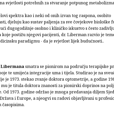
ina svjetlosti potrebnih za stvaranje potpunog metabolizma
jelovi spektra kao i neki od onih izvan tog raspona, osobito
asti, djeluju kao sustav paljenja za sve čovjekove biološke f
ći dugogodišnje osobno i kliničko iskustvo s često zadivlj
 koje postižu njegovi pacijenti, dr. Liberman razvio je tem
icinsku paradigmu - da je svjetlost lijek budućnosti..
a Libermana
smatra se pionirom na području terapijske p
 boje te umijeća integracije uma i tijela. Studirao je na sveuč
je je 1973. stekao zvanje doktora optometrije, a godine 19
 mu je titula doktora znanosti za pionirski doprinos na pol
je. Od 1973. godine održao je mnoga predavanja diljem Sje
ržava i Europe, a njeogvi su radovi objavljivani u profesi
 časopisima.