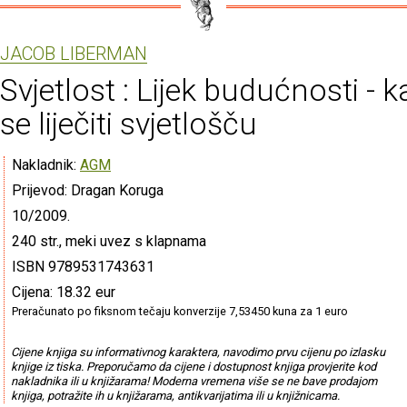
JACOB LIBERMAN
Svjetlost : Lijek budućnosti - 
se liječiti svjetlošču
Nakladnik:
AGM
Prijevod: Dragan Koruga
10/2009.
240 str., meki uvez s klapnama
ISBN 9789531743631
Cijena: 18.32 eur
Preračunato po fiksnom tečaju konverzije 7,53450 kuna za 1 euro
Cijene knjiga su informativnog karaktera, navodimo prvu cijenu po izlasku
knjige iz tiska. Preporučamo da cijene i dostupnost knjiga provjerite kod
nakladnika ili u knjižarama! Moderna vremena više se ne bave prodajom
knjiga, potražite ih u knjižarama, antikvarijatima ili u knjižnicama.