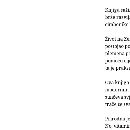
Knjiga saž
brže razvij
čimbenike k
Život na Ze
postojao p
plemena pa 
pomoću cije
ta je prak
Ova knjiga 
modernim z
sunčeva svj
traže se sv
Prirodna j
No, vitami