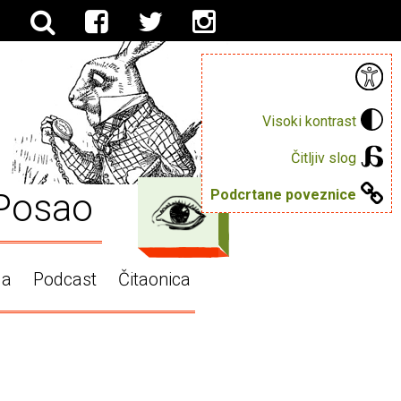
Visoki kontrast
Čitljiv slog
Posao
Podcrtane poveznice
ga
Podcast
Čitaonica