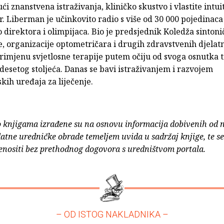
ći znanstvena istraživanja, kliničko skustvo i vlastite intui
r. Liberman je učinkovito radio s više od 30 000 pojedinac
 direktora i olimpijaca. Bio je predsjednik Koledža sinton
, organizacije optometričara i drugih zdravstvenih djelat
imjenu svjetlosne terapije putem očiju od svoga osnutka t
esetog stoljeća. Danas se bavi istraživanjem i razvojem
skih uređaja za liječenje.
o knjigama izrađene su na osnovu informacija dobivenih od 
atne uredničke obrade temeljem uvida u sadržaj knjige, te s
enositi bez prethodnog dogovora s uredništvom portala.
– OD ISTOG NAKLADNIKA –