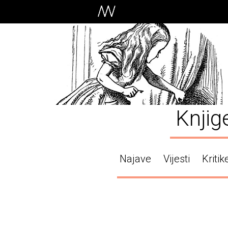
Knjig
Najave
Vijesti
Kritik