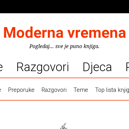
Moderna vremena
Pogledaj... sve je puno knjiga.
e
Razgovori
Djeca
e
Preporuke
Razgovori
Teme
Top lista knji