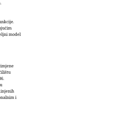
.
unkcije.
ujućim
eljni model
rimjene
ilištu
86.
ju
dinjenih
onalnim i