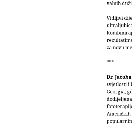
valnih duž
Vidljivi di
ultraljubič
Kombiniraju
rezultatima
za novu med
***
Dr. Jacob
svjetlosti i
Georgia, gd
dodijeljena
fototerapi
Američkih D
popularnim