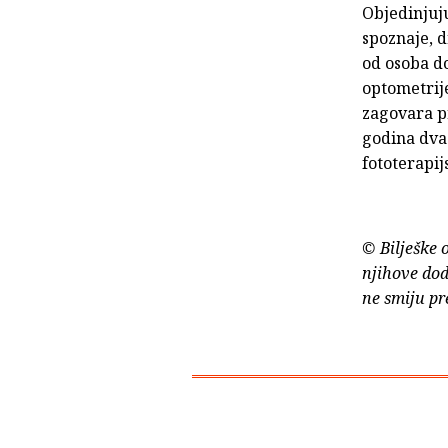
Objedinjuju
spoznaje, d
od osoba do
optometrije
zagovara pr
godina dvad
fototerapij
© Bilješke 
njihove dod
ne smiju pr