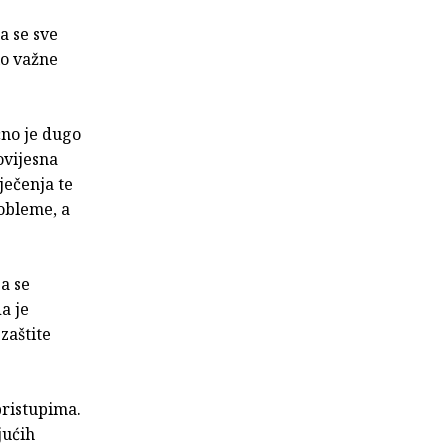
ja se sve
lo važne
čno je dugo
ovijesna
ječenja te
robleme, a
a se
a je
zaštite
pristupima.
jućih