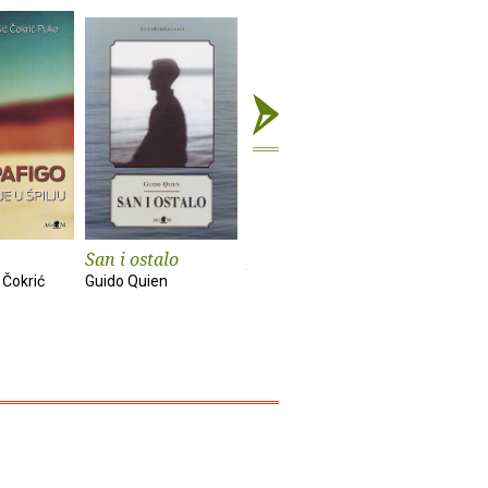
San i ostalo
Ja i moj brat
Samo sreć
drugo
 Čokrić
Guido Quien
Juan Mihovilovich
Hrvoje Hitr