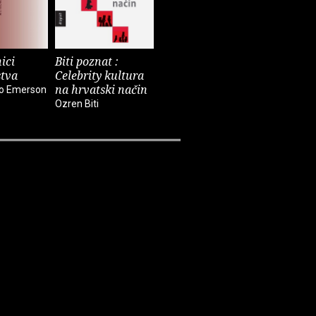
ici
Biti poznat :
Prozori
Strah od
stva
Celebrity kultura
Višnja Pentić
Natka Badu
na hrvatski način
do Emerson
Ozren Biti