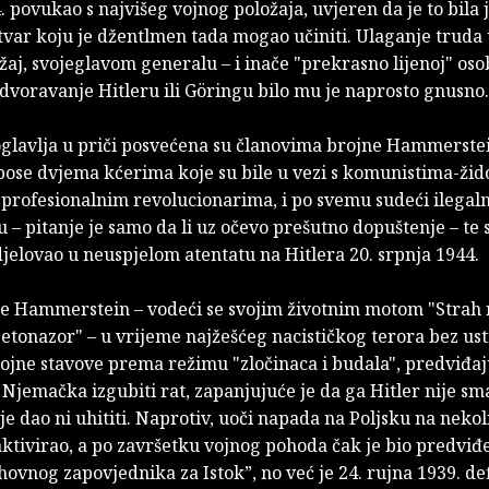
. povukao s najvišeg vojnog položaja, uvjeren da je to bila 
tvar koju je džentlmen tada mogao učiniti. Ulaganje truda 
žaj, svojeglavom generalu – i inače "prekrasno lijenoj" osob
odvoravanje Hitleru ili Göringu bilo mu je naprosto gnusno.
glavlja u priči posvećena su članovima brojne Hammerste
apose dvjema kćerima koje su bile u vezi s komunistima-ži
profesionalnim revolucionarima, i po svemu sudeći ilegaln
– pitanje je samo da li uz očevo prešutno dopuštenje – te s
jelovao u neuspjelom atentatu na Hitlera 20. srpnja 1944.
je Hammerstein – vodeći se svojim životnim motom "Strah 
jetonazor" – u vrijeme najžešćeg nacističkog terora bez us
ojne stavove prema režimu "zločinaca i budala", predviđaju
 Njemačka izgubiti rat, zapanjujuće je da ga Hitler nije s
je dao ni uhititi. Naprotiv, uoči napada na Poljsku na nekol
ktivirao, a po završetku vojnog pohoda čak je bio predviđ
hovnog zapovjednika za Istok”, no već je 24. rujna 1939. de