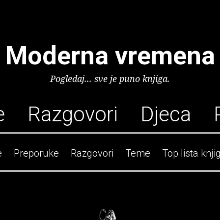
Moderna vremena
Pogledaj... sve je puno knjiga.
e
Razgovori
Djeca
e
Preporuke
Razgovori
Teme
Top lista knji