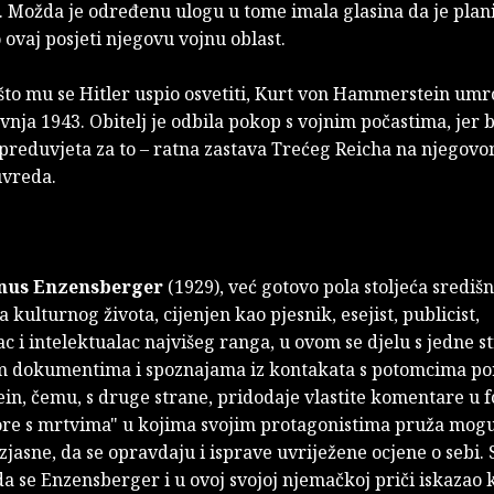
 Možda je određenu ulogu u tome imala glasina da je plani
 ovaj posjeti njegovu vojnu oblast.
što mu se Hitler uspio osvetiti, Kurt von Hammerstein umro
avnja 1943. Obitelj je odbila pokop s vojnim počastima, jer b
preduvjeta za to – ratna zastava Trećeg Reicha na njegovom
uvreda.
nus Enzensberger
(1929), već gotovo pola stoljeća središnj
kulturnog života, cijenjen kao pjesnik, esejist, publicist,
 i intelektualac najvišeg ranga, u ovom se djelu s jedne st
m dokumentima i spoznajama iz kontakata s potomcima po
n, čemu, s druge strane, pridodaje vlastite komentare u f
ore s mrtvima" u kojima svojim protagonistima pruža mogu
jasne, da se opravdaju i isprave uvriježene ocjene o sebi. 
a se Enzensberger i u ovoj svojoj njemačkoj priči iskazao 