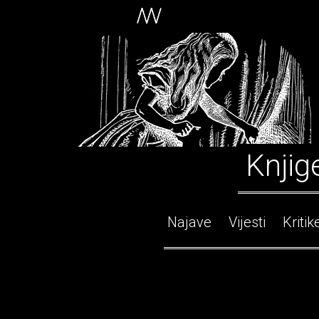
Knjig
Najave
Vijesti
Kritik