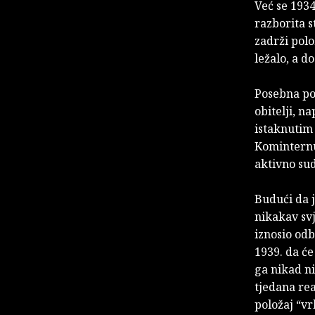
Već se 1934
razborita s
zadrži polo
ležalo, a d
Posebna po
obitelji, n
istaknutim 
Kominternu 
aktivno sud
Budući da 
nikakav sv
iznosio odb
1939. da će
ga nikad ni
tjedana rea
položaj “vr