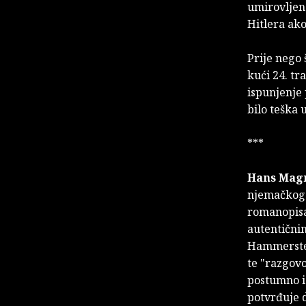
umirovljen.
Hitlera ako
Prije nego 
kući 24. tr
ispunjenje 
bilo teška 
***
Hans Mag
njemačkoga 
romanopisac
autentični
Hammerstei
te "razgov
postumno iz
potvrđuje d