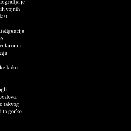
biografija je
ih vojnih
ast.
teligencije
ne
ncelarom i
enju
a
ske kako
ogli
poslova.
lo takvog
i to gorko