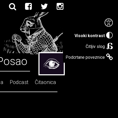
Visoki kontrast
Čitljiv slog
Posao
Podcrtane poveznice
ga
Podcast
Čitaonica