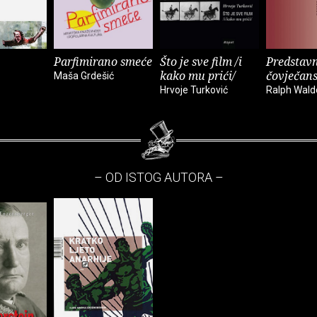
Parfimirano smeće
Što je sve film /i
Predstavn
kako mu prići/
čovječan
Maša Grdešić
Hrvoje Turković
Ralph Wal
– OD ISTOG AUTORA –