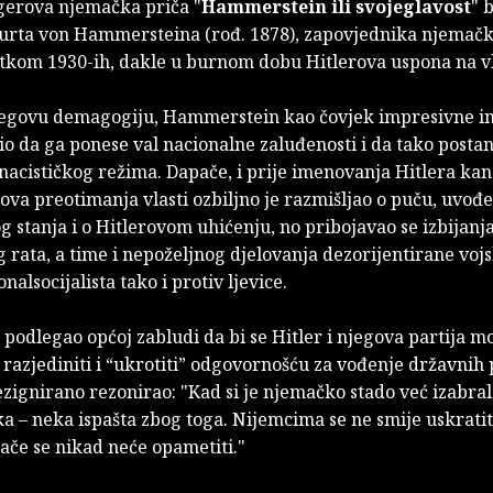
erova njemačka priča "
Hammerstein ili svojeglavost
" 
urta von Hammersteina (rođ. 1878), zapovjednika njemačk
tkom 1930-ih, dakle u burnom dobu Hitlerova uspona na vl
egovu demagogiju, Hammerstein kao čovjek impresivne in
io da ga ponese val nacionalne zaluđenosti i da tako posta
nacističkog režima. Dapače, i prije imenovanja Hitlera ka
va preotimanja vlasti ozbiljno je razmišljao o puču, uvođ
 stanja i o Hitlerovom uhićenju, no pribojavao se izbijanj
rata, a time i nepoželjnog djelovanja dezorijentirane voj
nalsocijalista tako i protiv ljevice.
 podlegao općoj zabludi da bi se Hitler i njegova partija m
 razjediniti i “ukrotiti” odgovornošću za vođenje državnih 
rezignirano rezonirao: "Kad si je njemačko stado već izabra
 – neka ispašta zbog toga. Nijemcima se ne smije uskratit
nače se nikad neće opametiti."