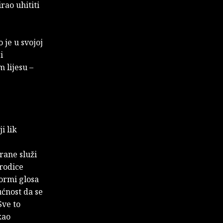
rao uhititi
 je u svojoj
i
 lijesu –
i lik
rane služi
rodice
ormi glosa
ćnost da se
Sve to
kao