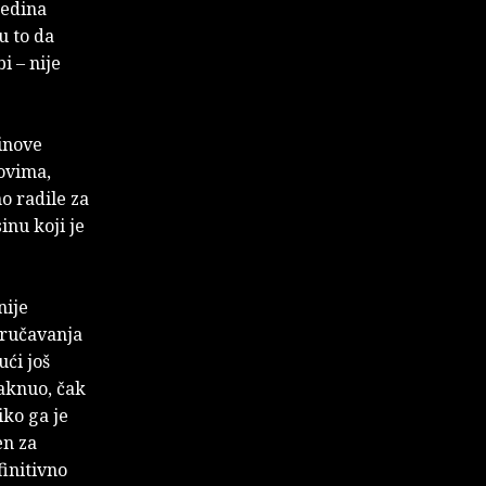
jedina
u to da
i – nije
inove
dovima,
o radile za
inu koji je
nije
tručavanja
ći još
maknuo, čak
iko ga je
en za
finitivno