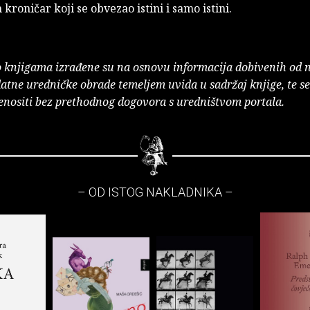
kroničar koji se obvezao istini i samo istini.
o knjigama izrađene su na osnovu informacija dobivenih od 
atne uredničke obrade temeljem uvida u sadržaj knjige, te s
enositi bez prethodnog dogovora s uredništvom portala.
– OD ISTOG NAKLADNIKA –