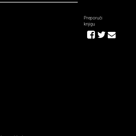
Preporuči
knjigu