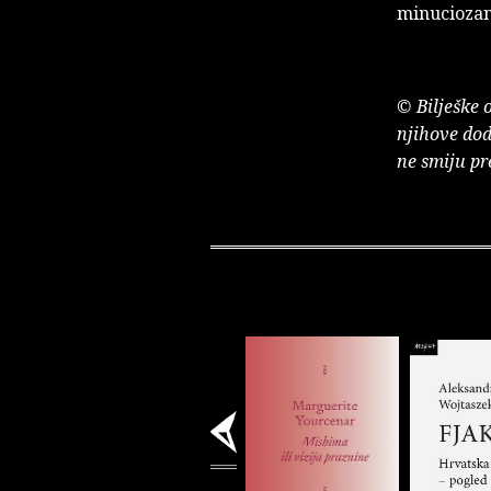
minuciozan 
© Bilješke 
njihove dod
ne smiju pr