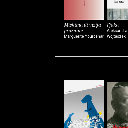
Mishima ili vizija
Fjaka
praznine
Aleksandra
Marguerite Yourcenar
Wojtaszek