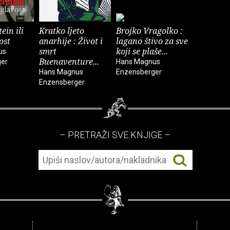
in ili
Kratko ljeto
Brojko Vragolko :
ost
anarhije : Život i
lagano štivo za sve
smrt
koji se plaše...
us
Buenaventure...
ger
Hans Magnus
Hans Magnus
Enzensberger
Enzensberger
– PRETRAŽI SVE KNJIGE –