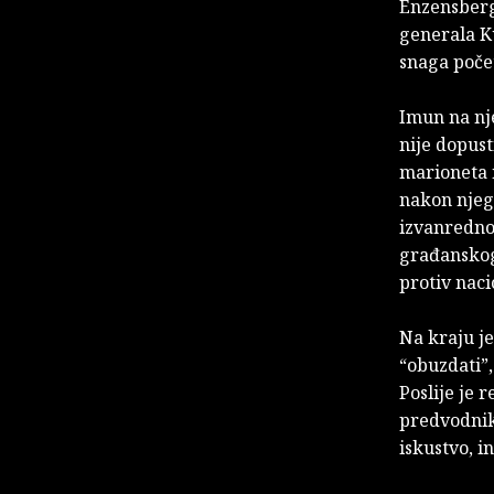
Enzensberg
generala K
snaga poče
Imun na nj
nije dopust
marioneta 
nakon njego
izvanrednog
građanskog 
protiv nacio
Na kraju je
“obuzdati”,
Poslije je 
predvodnika
iskustvo, i