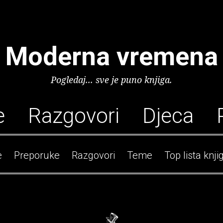
Moderna vremena
Pogledaj... sve je puno knjiga.
e
Razgovori
Djeca
e
Preporuke
Razgovori
Teme
Top lista knji