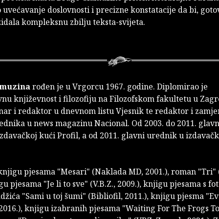
 uvećavanje doslovnosti i precizne konstatacije da bi, goto
zidala kompleksnu zbilju teksta-svijeta.
amuzina
rođen je u Vrgorcu 1967. godine. Diplomirao je
u književnost i filozofiju na Filozofskom fakultetu u Zag
nar i redaktor u dnevnom listu Vjesnik te redaktor i zamje
ednika u news magazinu Nacional. Od 2003. do 2011. glavn
zdavačkoj kući Profil, a od 2011. glavni urednik u izdavačk
knjigu pjesama "Mesari" (Naklada MD, 2001.), roman "Tri" (
igu pjesama "Je li to sve" (V.B.Z., 2009.), knjigu pjesama s f
žića "Sami u toj šumi" (Bibliofil, 2011.), knjigu pjesma "Ev
2016.), knjigu izabranih pjesama "Waiting For The Frogs To