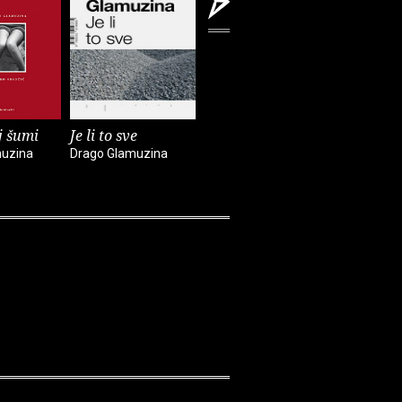
j šumi
Je li to sve
Tri
muzina
Drago Glamuzina
Drago Glamuzina