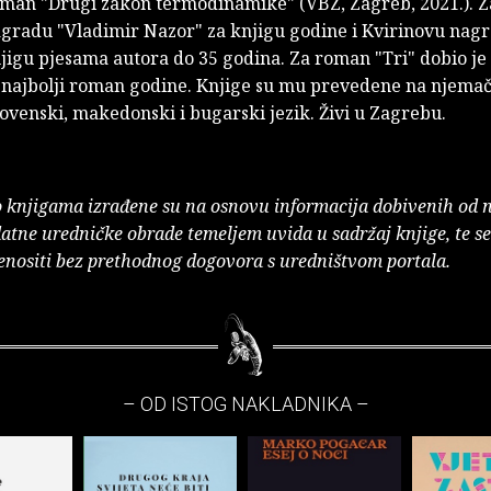
roman "Drugi zakon termodinamike" (VBZ, Zagreb, 2021.). 
agradu "Vladimir Nazor" za knjigu godine i Kvirinovu nag
njigu pjesama autora do 35 godina. Za roman "Tri" dobio j
a najbolji roman godine. Knjige su mu prevedene na njemač
lovenski, makedonski i bugarski jezik. Živi u Zagrebu.
o knjigama izrađene su na osnovu informacija dobivenih od 
atne uredničke obrade temeljem uvida u sadržaj knjige, te s
enositi bez prethodnog dogovora s uredništvom portala.
– OD ISTOG NAKLADNIKA –