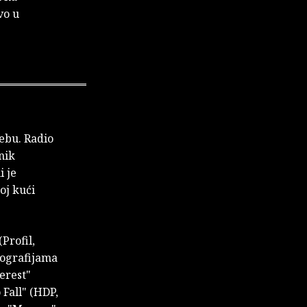
vo u
rebu. Radio
nik
i je
oj kući
Profil,
otografijama
erest"
 Fall" (HDP,