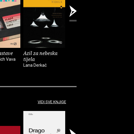
astave
Azil za nebeska
Chinook
Spiderm
tijela
ich Vava
Bekim Sejranović
Zoran Feri
Lana Derkač
VIDI SVE KNJIGE