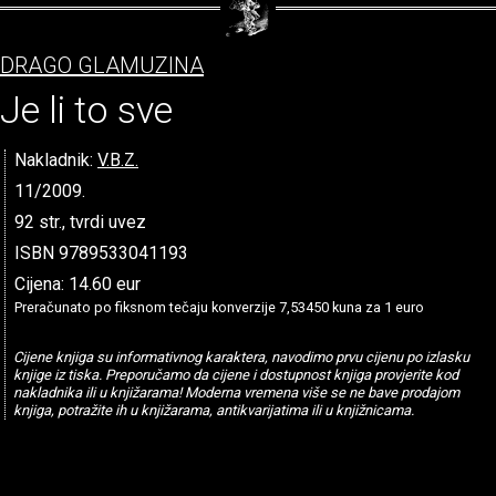
DRAGO GLAMUZINA
Je li to sve
Nakladnik:
V.B.Z.
11/2009.
92 str., tvrdi uvez
ISBN 9789533041193
Cijena: 14.60 eur
Preračunato po fiksnom tečaju konverzije 7,53450 kuna za 1 euro
Cijene knjiga su informativnog karaktera, navodimo prvu cijenu po izlasku
knjige iz tiska. Preporučamo da cijene i dostupnost knjiga provjerite kod
nakladnika ili u knjižarama! Moderna vremena više se ne bave prodajom
knjiga, potražite ih u knjižarama, antikvarijatima ili u knjižnicama.