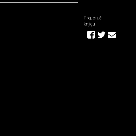
Preporuči
knjigu