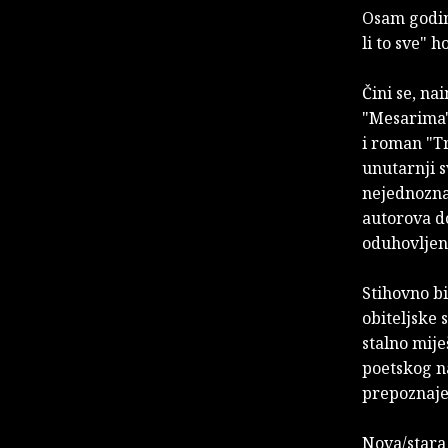
Osam godin
li to sve" h
Čini se, na
"Mesarima"
i roman "Tr
unutarnji s
nejednoznač
autorova d
oduhovljen
Stihovno b
obiteljske 
stalno mij
poetskog na
prepoznaje
Nova/stara