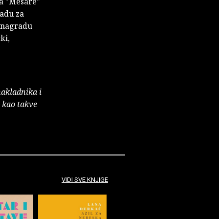
Za "Mesare"
radu za
e nagradu
ki,
nakladnika i
e kao takve
VIDI SVE KNJIGE