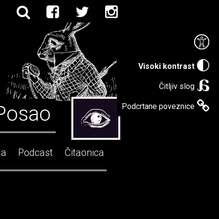
Visoki kontrast
Čitljiv slog
Posao
Podcrtane poveznice
ga
Podcast
Čitaonica