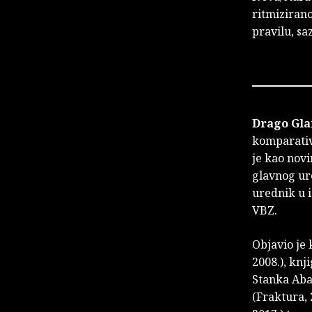
ritmizirano
pravilu, sa
Drago Gl
komparativn
je kao novi
glavnog ur
urednik u i
VBZ.
Objavio je 
2008.), knj
Stanka Abad
(Fraktura, 