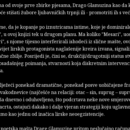
a od svoje prve zbirke pjesama, Drago Glamuzina kao da 
oće stišati žubore ljubavničkih trpnji ili - promotriti ih s ve
ime, da je kopanje po iznutricama intime, koje je dominiral
, u ovoj knjizi tek u drugom planu. Ma koliko "Mesari", u
i", s njome tijesno interferirali ishodeći iz slične mašte, ov
vijet lirskih protagonista naglašenije kreira izvana, signal
ne zbilje. Posrijedi je, čini se, drukčiji/drugotniji status s
osadašnjeg poimanja, stvarnosti koja diskretnim intervenc
a.
ilježeći ponekad dramatične, ponekad posve uobičajene fr
svakodnevice (najčešće na relaciji: otac – sin, suprug – supr
eša dnevno i oduhovljeno, što podcrtava neke nove smjerov
crta, ostajući dakako i dalje vjeran strategiji koju uglav
mo kao jednu od inačica lirske neoegzistencije.
 poetska mašta Drage Glamuzine pritom neslučajno račun