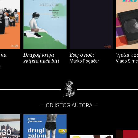
 na
Drugog kraja
Esej o noći
Vjetar i z
svijeta neće biti
Marko Pogačar
Vlado Simc
ć
– OD ISTOG AUTORA –