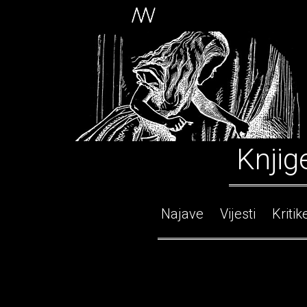
Knjig
Najave
Vijesti
Kritik