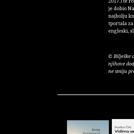
2017.) te 
je dobio N
najbolju k
tportala z
engleski, s
© Bilješke 
njihove dod
ne smiju pr