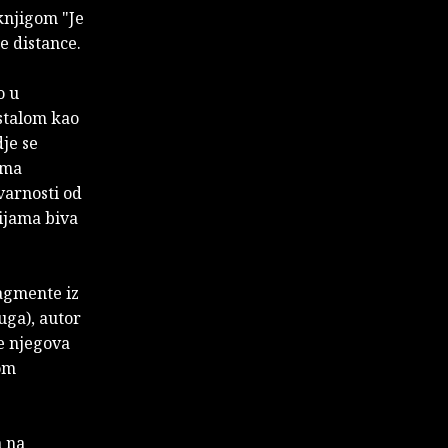
knjigom "Je
će distance.
o u
ostalom kao
dje se
ima
tvarnosti od
ijama biva
agmente iz
uga), autor
e njegova
nom
a na