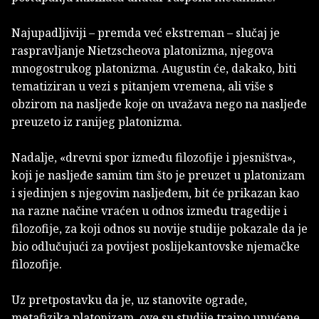
Najupadljiviji – premda već ekstreman – slučaj je
raspravljanje Nietzscheova platonizma, njegova
mnogostrukog platonizma. Augustin će, dakako, biti
tematiziran u vezi s pitanjem vremena, ali više s
obzirom na nasljeđe koje on uvažava nego na nasljeđe
preuzeto iz ranijeg platonizma.
Nadalje, «drevni spor između filozofije i pjesništva»,
koji je nasljeđe samim tim što je preuzet u platonizam
i sjedinjen s njegovim nasljeđem, bit će prikazan kao
na razne načine vraćen u odnos između tragedije i
filozofije, za koji odnos su novije studije pokazale da je
bio odlučujući za povijest poslijekantovske njemačke
filozofije.
Uz pretpostavku da je, uz stanovite ograde,
metafizika platonizam, ove su studije trajno upućene