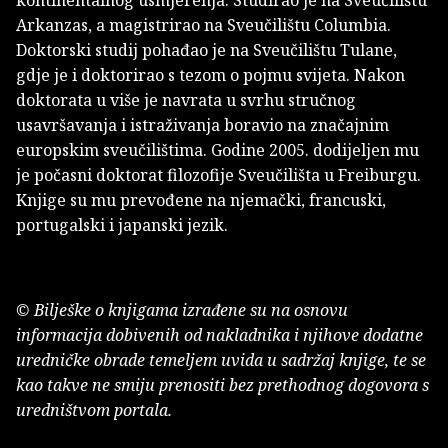
kontinentalnog usmjerenja. Studirao je na Sveučilištu
Arkanzas, a magistrirao na Sveučilištu Columbia.
Doktorski studij pohađao je na Sveučilištu Tulane,
gdje je i doktorirao s tezom o pojmu svijeta. Nakon
doktorata u više je navrata u svrhu stručnog
usavršavanja i istraživanja boravio na značajnim
europskim sveučilištima. Godine 2005. dodijeljen mu
je počasni doktorat filozofije Sveučilišta u Freiburgu.
Knjige su mu prevođene na njemački, francuski,
portugalski i japanski jezik.
© Bilješke o knjigama izrađene su na osnovu
informacija dobivenih od nakladnika i njihove dodatne
uredničke obrade temeljem uvida u sadržaj knjige, te se
kao takve ne smiju prenositi bez prethodnog dogovora s
uredništvom portala.