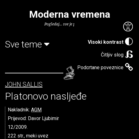
Moderna vremena
Pogledaj... sve je puno knjiga.
Sve teme
Visoki kontrast
Čitljiv slog
Podcrtane poveznice
JOHN SALLIS
Platonovo nasljeđe
Nakladnik:
AGM
Prijevod: Davor Ljubimir
12/2009.
222 str., meki uvez