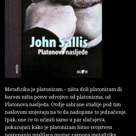
Metafizika je platonizam – ništa doli platonizam ili
barem ništa posve odvojivo od platonizma, od
Platonova nasljeđa. Ovdje sabrane studije pod tim
naslovom smjeraju na to da nadopune to jednačenje.
Ipak, one će to učiniti samo u par slučajeva,
pokazujući kako je platonizam bitno svojstven
postupanju mislilaca unutar raspona metafizike.